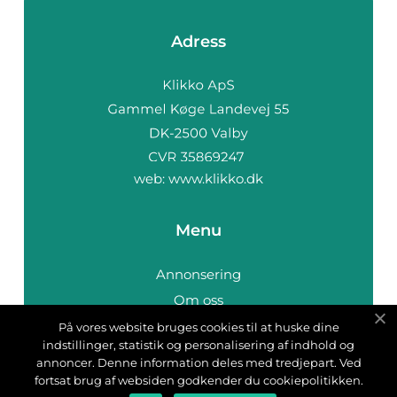
Adress
web:
www.klikko.dk
Menu
Annonsering
Om oss
Cookies
På vores website bruges cookies til at huske dine
indstillinger, statistik og personalisering af indhold og
Kontakta oss
annoncer. Denne information deles med tredjepart. Ved
Sitemap
fortsat brug af websiden godkender du cookiepolitikken.