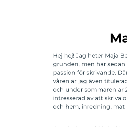
Hej hej! Jag heter Maja B
grunden, men har sedan år 
passion för skrivande. Dä
våren är jag även titulera
och under sommaren år 20
intresserad av att skriva
och hem, inredning, mat 