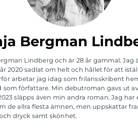
Maja Bergman Lindb
ergman Lindberg och är 28 år gammal. Jag är
2020 sadlat om helt och hållet för att istäl
rför arbetar jag idag som frilansskribent he
d som författare. Min debutroman gavs ut av V
23 släpps även min andra roman. Jag har e
 om de allra flesta ämnen, men uppskattar f
och dryck samt skönhet.