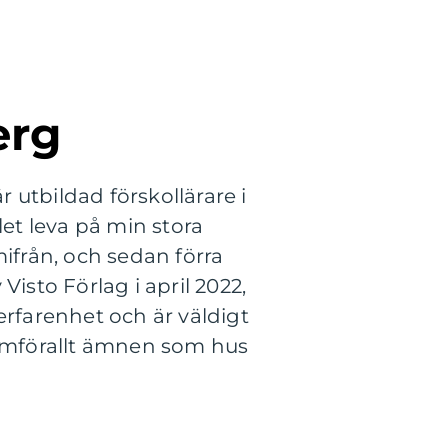
erg
 utbildad förskollärare i
let leva på min stora
mifrån, och sedan förra
isto Förlag i april 2022,
rfarenhet och är väldigt
ramförallt ämnen som hus