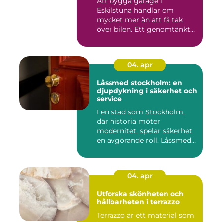
Att bygga garage i
Eskilstuna handlar om
mycket mer än att få tak
över bilen. Ett genomtänkt
garage ...
04. apr
Låssmed stockholm: en
djupdykning i säkerhet och
service
I en stad som Stockholm,
där historia möter
modernitet, spelar säkerhet
en avgörande roll. Låssmed
S...
04. apr
Utforska skönheten och
hållbarheten i terrazzo
Terrazzo är ett material som