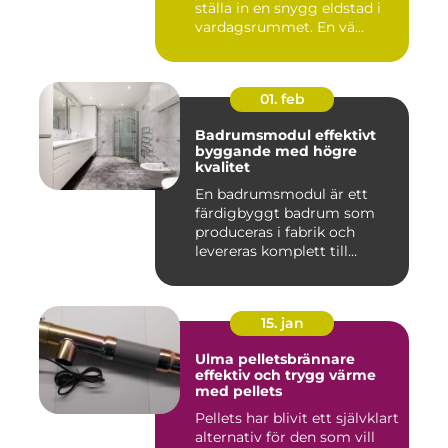
ställa in en snygg eldstad i
vardagsrummet. En vä...
01. feb
Badrumsmodul effektivt
byggande med högre
kvalitet
En badrumsmodul är ett
färdigbyggt badrum som
produceras i fabrik och
levereras komplett till
byggar...
15. jan
Ulma pelletsbrännare
effektiv och trygg värme
med pellets
Pellets har blivit ett självklart
alternativ för den som vill