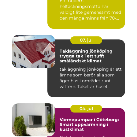
En modern
heltäckningsmatta har
väldigt lite gemensamt med
den många minns från 70-
och 80talet. Ida...
07. jul
Takläggning jönköping
trygga tak i ett tufft
småländskt klimat
takläggning jönköping är ett
ämne som berör alla som
äger hus i området runt
vättern. Taket är huset...
04. jul
Värmepumpar i Göteborg:
Smart uppvärmning i
kustklimat