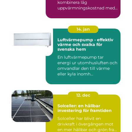
kombinera låg
uppvärmningskostnad med
...
14. jan
Luftvärmepump - effektiv
värme och svalka för
svenska hem
En luftvärmepump tar
energi ur utomhusluften och
omvandlar den till värme
eller kyla inomh...
12. dec
Solceller: en hållbar
investering för framtiden
Solceller har blivit en
drivkraft i övergången mot
en mer hållbar och grön fra...