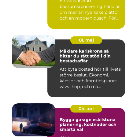
En välplanerad
badrumsrenovering handlar
om mer än nya kakelplattor
och en modern dusch. För
många i...
01. maj
Mäklare karlskrona så
hittar du rätt stöd i din
bostadsaffär
Att byta bostad hör till livets
större beslut. Ekonomi,
känslor och framtidsplaner
vävs ihop, och må...
04. apr
Bygga garage eskilstuna
planering, kostnader och
smarta val