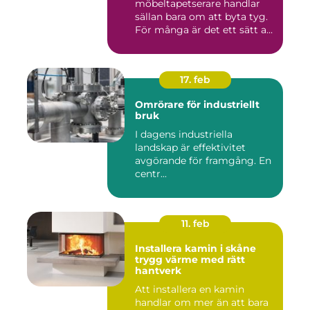
möbeltapetserare handlar
sällan bara om att byta tyg.
För många är det ett sätt att
be...
17. feb
Omrörare för industriellt
bruk
I dagens industriella
landskap är effektivitet
avgörande för framgång. En
centr...
11. feb
Installera kamin i skåne
trygg värme med rätt
hantverk
Att installera en kamin
handlar om mer än att bara