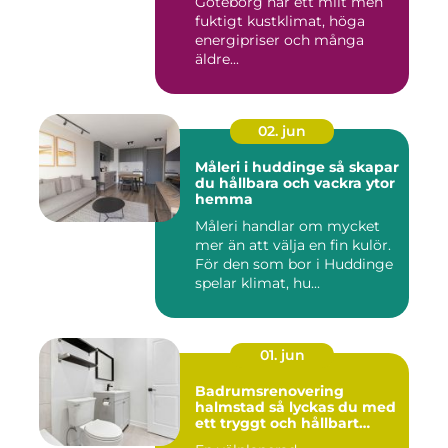
Göteborg har ett milt men
fuktigt kustklimat, höga
energipriser och många
äldre...
02. jun
Måleri i huddinge så skapar
du hållbara och vackra ytor
hemma
Måleri handlar om mycket
mer än att välja en fin kulör.
För den som bor i Huddinge
spelar klimat, hu...
01. jun
Badrumsrenovering
halmstad så lyckas du med
ett tryggt och hållbart
badrum