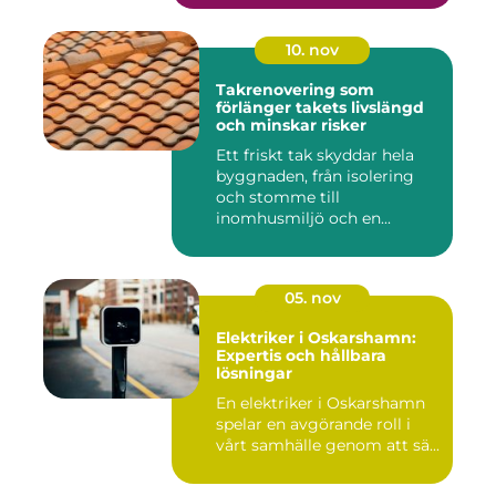
10. nov
Takrenovering som
förlänger takets livslängd
och minskar risker
Ett friskt tak skyddar hela
byggnaden, från isolering
och stomme till
inomhusmiljö och en...
05. nov
Elektriker i Oskarshamn:
Expertis och hållbara
lösningar
En elektriker i Oskarshamn
spelar en avgörande roll i
vårt samhälle genom att sä...