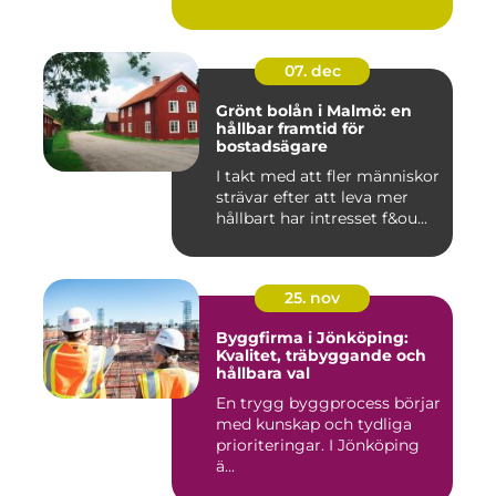
07. dec
Grönt bolån i Malmö: en
hållbar framtid för
bostadsägare
I takt med att fler människor
strävar efter att leva mer
hållbart har intresset f&ou...
25. nov
Byggfirma i Jönköping:
Kvalitet, träbyggande och
hållbara val
En trygg byggprocess börjar
med kunskap och tydliga
prioriteringar. I Jönköping
ä...