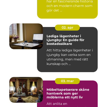
har en fascinerande historia
och en modern charm som
gör det ...
02. apr
Lediga lägenheter i
Ljungby: En guide för
bostadssökare
Att hitta lediga lägenheter i
Ljungby kan verka som en
utmaning, men med rätt
kunskap och ...
03. mar
Möbeltapetserare skåne
hantverk som ger
möblerna ett nytt liv
Att anlita en