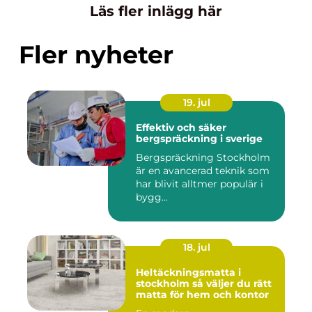
Läs fler inlägg här
Fler nyheter
19. jul
Effektiv och säker
bergspräckning i sverige
Bergspräckning Stockholm
är en avancerad teknik som
har blivit alltmer populär i
bygg...
18. jul
Heltäckningsmatta i
stockholm så väljer du rätt
matta för hem och kontor