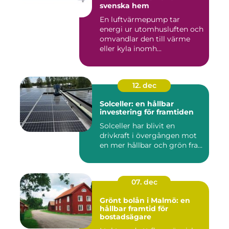
svenska hem
En luftvärmepump tar
energi ur utomhusluften och
omvandlar den till värme
eller kyla inomh...
12. dec
Solceller: en hållbar
investering för framtiden
Solceller har blivit en
drivkraft i övergången mot
en mer hållbar och grön fra...
07. dec
Grönt bolån i Malmö: en
hållbar framtid för
bostadsägare