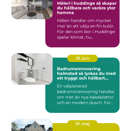
Måleri i huddinge så skapar
du hållbara och vackra ytor
hemma
Måleri handlar om mycket
mer än att välja en fin kulör.
För den som bor i Huddinge
spelar klimat, hu...
01. jun
Badrumsrenovering
halmstad så lyckas du med
ett tryggt och hållbart
badrum
En välplanerad
badrumsrenovering handlar
om mer än nya kakelplattor
och en modern dusch. För
många i...
01. maj