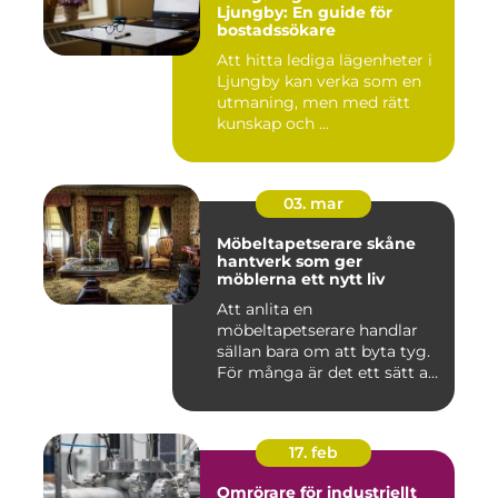
Ljungby: En guide för
bostadssökare
Att hitta lediga lägenheter i
Ljungby kan verka som en
utmaning, men med rätt
kunskap och ...
03. mar
Möbeltapetserare skåne
hantverk som ger
möblerna ett nytt liv
Att anlita en
möbeltapetserare handlar
sällan bara om att byta tyg.
För många är det ett sätt att
be...
17. feb
Omrörare för industriellt