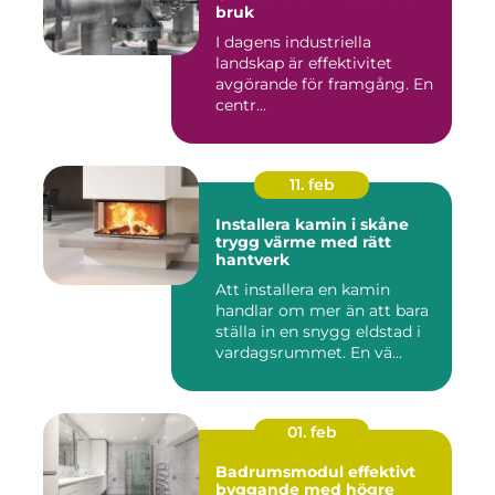
bruk
I dagens industriella
landskap är effektivitet
avgörande för framgång. En
centr...
11. feb
Installera kamin i skåne
trygg värme med rätt
hantverk
Att installera en kamin
handlar om mer än att bara
ställa in en snygg eldstad i
vardagsrummet. En vä...
01. feb
Badrumsmodul effektivt
byggande med högre