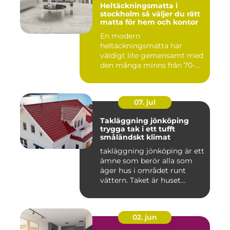
Heltäckningsmatta i
stockholm så väljer du rätt
matta för hem och kontor
En modern
heltäckningsmatta har
väldigt lite gemensamt med
den många minns från 70-
och 80talet. Ida...
07. jul
Takläggning jönköping
trygga tak i ett tufft
småländskt klimat
takläggning jönköping är ett
ämne som berör alla som
äger hus i området runt
vättern. Taket är huset...
02. jun