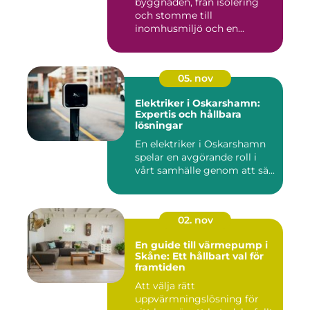
byggnaden, från isolering
och stomme till
inomhusmiljö och en...
05. nov
Elektriker i Oskarshamn:
Expertis och hållbara
lösningar
En elektriker i Oskarshamn
spelar en avgörande roll i
vårt samhälle genom att sä...
02. nov
En guide till värmepump i
Skåne: Ett hållbart val för
framtiden
Att välja rätt
uppvärmningslösning för