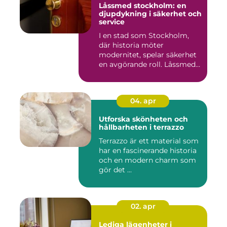
Låssmed stockholm: en
djupdykning i säkerhet och
service
I en stad som Stockholm,
där historia möter
modernitet, spelar säkerhet
en avgörande roll. Låssmed
S...
04. apr
Utforska skönheten och
hållbarheten i terrazzo
Terrazzo är ett material som
har en fascinerande historia
och en modern charm som
gör det ...
02. apr
Lediga lägenheter i