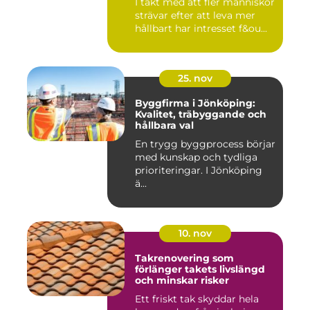
I takt med att fler människor
strävar efter att leva mer
hållbart har intresset f&ou...
25. nov
Byggfirma i Jönköping:
Kvalitet, träbyggande och
hållbara val
En trygg byggprocess börjar
med kunskap och tydliga
prioriteringar. I Jönköping
ä...
10. nov
Takrenovering som
förlänger takets livslängd
och minskar risker
Ett friskt tak skyddar hela