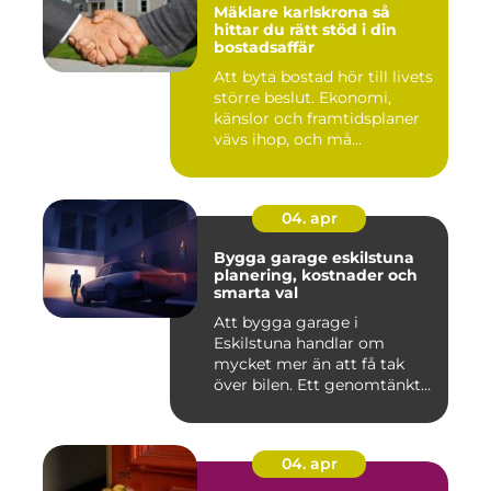
Mäklare karlskrona så
hittar du rätt stöd i din
bostadsaffär
Att byta bostad hör till livets
större beslut. Ekonomi,
känslor och framtidsplaner
vävs ihop, och må...
04. apr
Bygga garage eskilstuna
planering, kostnader och
smarta val
Att bygga garage i
Eskilstuna handlar om
mycket mer än att få tak
över bilen. Ett genomtänkt
garage ...
04. apr