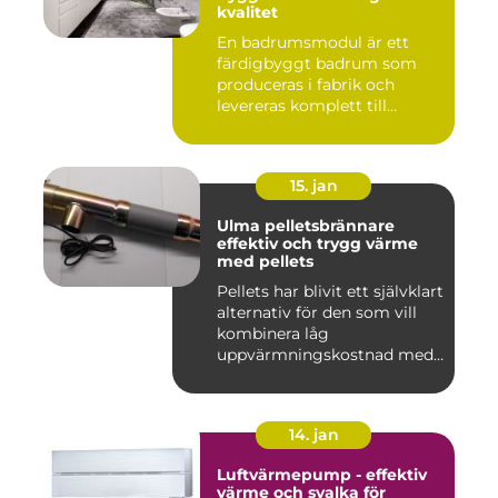
kvalitet
En badrumsmodul är ett
färdigbyggt badrum som
produceras i fabrik och
levereras komplett till
byggar...
15. jan
Ulma pelletsbrännare
effektiv och trygg värme
med pellets
Pellets har blivit ett självklart
alternativ för den som vill
kombinera låg
uppvärmningskostnad med
...
14. jan
Luftvärmepump - effektiv
värme och svalka för