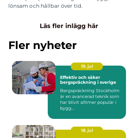
lönsam och hållbar över tid.
Läs fler inlägg här
Fler nyheter
19. jul
Effektiv och säker
bergspräckning i sverige
Bergspräckning Stockholm
är en avancerad teknik som
har blivit alltmer populär i
bygg...
18. jul