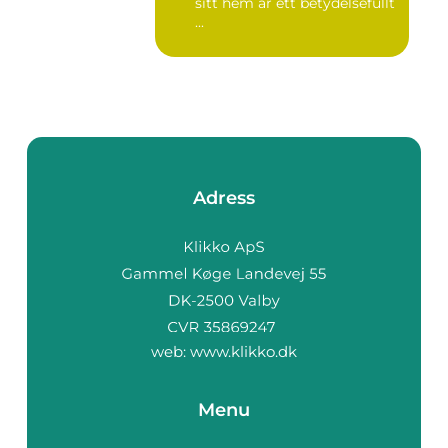
sitt hem är ett betydelsefullt
...
Adress
web:
www.klikko.dk
Menu