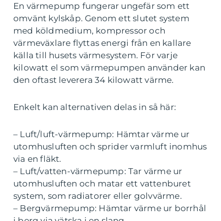
En värmepump fungerar ungefär som ett
omvänt kylskåp. Genom ett slutet system
med köldmedium, kompressor och
värmeväxlare flyttas energi från en kallare
källa till husets värmesystem. För varje
kilowatt el som värmepumpen använder kan
den oftast leverera 34 kilowatt värme.
Enkelt kan alternativen delas in så här:
– Luft/luft-värmepump: Hämtar värme ur
utomhusluften och sprider varmluft inomhus
via en fläkt.
– Luft/vatten-värmepump: Tar värme ur
utomhusluften och matar ett vattenburet
system, som radiatorer eller golvvärme.
– Bergvärmepump: Hämtar värme ur borrhål
i berg via vätska i en slang.