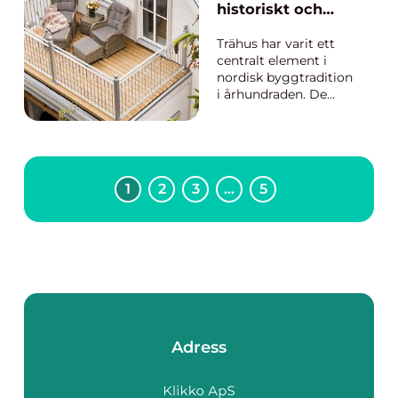
mest populära
historiskt och
lösningarna på
hållbart val
marknaden är vär...
Trähus har varit ett
centralt element i
nordisk byggtradition
i århundraden. De
erbjuder inte bara
estetisk skönhet utan
också miljövänliga
fördelar. I Sverige blir
intresset för att
1
2
3
…
5
bygga i trä alltmer ...
Adress