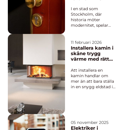
...
säkerhet och
service
I en stad som
Stockholm, där
historia möter
modernitet, spelar
säkerhet en
avgörande roll.
Låssmed Stockholm
11 februari 2026
ståtar med ett rykte
Installera kamin i
av pålitlighet och
skåne trygg
expertis, i att både
värme med rätt
säkra privatbostäder
hantverk
och företag. Men vad
Att installera en
innebär det
kamin handlar om
egentligen att anlita
mer än att bara ställa
en l...
in en snygg eldstad i
vardagsrummet. En
väl planerad
installation ger trygg
värme, lägre
uppvärmningskostna
der och ett lyft för
05 november 2025
hela huset. Samtidigt
Elektriker i