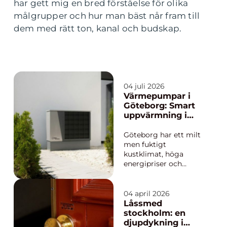
har gett mig en bred förståelse för olika
målgrupper och hur man bäst når fram till
dem med rätt ton, kanal och budskap.
04 juli 2026
Värmepumpar i
Göteborg: Smart
uppvärmning i
kustklimat
Göteborg har ett milt
men fuktigt
kustklimat, höga
energipriser och
många äldre hus.
Många villaägare och
bostadsrättsföreninga
04 april 2026
r tittar därför på
Låssmed
energieffektiva
stockholm: en
värmepumpar för att
djupdykning i