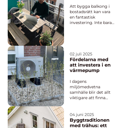
du behöver veta
Att bygga balkong i
bostadsrätt kan vara
en fantastisk
investering. Inte bara
ökar det fastighetens
värde, utan det
förbättrar också
boendekvaliteten och
skapar en plats för
02 juli 2025
avslappning och
Fördelarna med
njutning. Men hur
att investera i en
g&arin...
värmepump
I dagens
miljömedvetna
samhälle blir det allt
viktigare att finna
hållbara och
energieffektiva
lösningar för
04 juni 2025
uppvärmning av
Byggtraditionen
bostäder. En av de
med trähus: ett