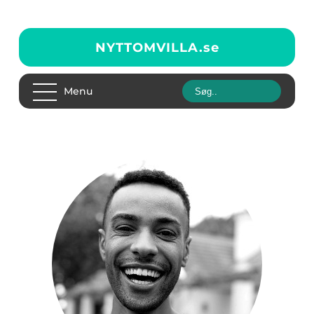
NYTTOMVILLA.
se
Menu