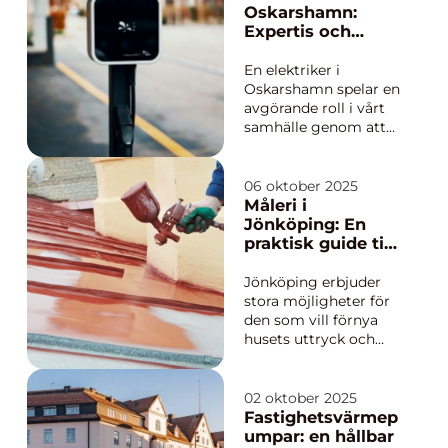
ställer dagens regler
Oskarshamn:
höga krav på
Expertis och
brandsä...
hållbara lösningar
En elektriker i
Oskarshamn spelar en
avgörande roll i vårt
samhälle genom att
säkerställa att våra
bostäder och företag
har en trygg och
06 oktober 2025
effektiv tillgång till
Måleri i
elektricitet. Med den
Jönköping: En
ökande efterfr&...
praktisk guide till
tak och fasad
som håller
Jönköping erbjuder
stora möjligheter för
den som vill förnya
husets uttryck och
förlänga byggnadens
livslängd. Klimatet
runt Vättern ställer
02 oktober 2025
dock krav på både
Fastighetsvärmep
material och metod.
umpar: en hållbar