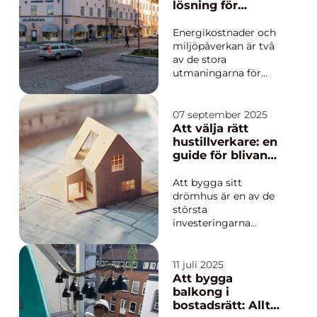
Rätt...
lösning för
framtidens
fastigheter
Energikostnader och
miljöpåverkan är två
av de stora
utmaningarna för
fastighetsägare idag.
En av de mest
effektiva lösningarna
07 september 2025
för att minska både
Att välja rätt
kostnader och
hustillverkare: en
klimatpåverkan är
guide för blivande
Fastighetsv...
husägare
Att bygga sitt
drömhus är en av de
största
investeringarna
många gör under
livet. Att navigera i
denna process kan
11 juli 2025
verka överväldigande,
Att bygga
men rätt vägledning
balkong i
och val kan göra resan
bostadsrätt: Allt
smidigare. Ett av d...