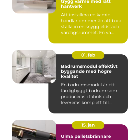
trygg värme med rätt
hantverk
Att installera en kamin
handlar om mer än att bara
ställa in en snygg eldstad i
vardagsrummet. En vä...
01. feb
Badrumsmodul effektivt
byggande med högre
kvalitet
En badrumsmodul är ett
färdigbyggt badrum som
produceras i fabrik och
levereras komplett till
byggar...
15. jan
Ulma pelletsbrännare