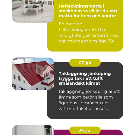
Heltäckningsmatta i
stockholm så väljer du rätt
matta för hem och kontor
En modern
heltäckningsmatta har
väldigt lite gemensamt med
den många minns från 70-
och 80talet. Ida...
07. jul
Takläggning jönköping
trygga tak i ett tufft
småländskt klimat
takläggning jönköping är ett
ämne som berör alla som
äger hus i området runt
vättern. Taket är huset...
04. jul