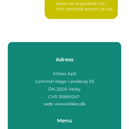
spelar en avgörande roll i
vårt samhälle genom att sä...
Adress
web:
www.klikko.dk
Menu