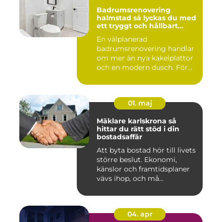
Badrumsrenovering
halmstad så lyckas du med
ett tryggt och hållbart
badrum
En välplanerad
badrumsrenovering handlar
om mer än nya kakelplattor
och en modern dusch. För
många i...
01. maj
Mäklare karlskrona så
hittar du rätt stöd i din
bostadsaffär
Att byta bostad hör till livets
större beslut. Ekonomi,
känslor och framtidsplaner
vävs ihop, och må...
04. apr