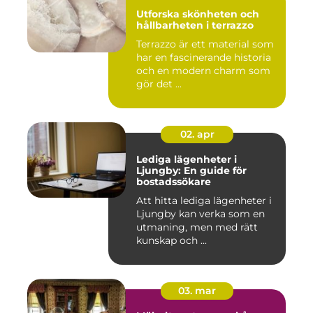
Utforska skönheten och
hållbarheten i terrazzo
Terrazzo är ett material som
har en fascinerande historia
och en modern charm som
gör det ...
02. apr
Lediga lägenheter i
Ljungby: En guide för
bostadssökare
Att hitta lediga lägenheter i
Ljungby kan verka som en
utmaning, men med rätt
kunskap och ...
03. mar