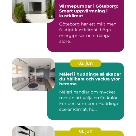
Värmepumpar i Göteborg:
Smart uppvärmning i
kustklimat
Göteborg har ett milt men
fuktigt kustklimat, höga
energipriser och många
äldre...
02. jun
Måleri i huddinge så skapar
du hållbara och vackra ytor
hemma
Måleri handlar om mycket
mer än att välja en fin kulör.
För den som bor i Huddinge
spelar klimat, hu...
01. jun