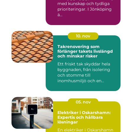
med kunskap och tydliga
prioriteringar. I Jönköping
ä...
10. nov
Takrenovering som
förlänger takets livslängd
och minskar risker
Ett friskt tak skyddar hela
byggnaden, från isolering
och stomme till
inomhusmiljö och en...
05. nov
Elektriker i Oskarshamn:
Expertis och hållbara
lösningar
En elektriker i Oskarshamn