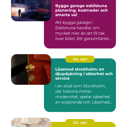
Bygga garage eskilstuna
planering, kostnader och
smarta val
Att bygga garage i
Eskilstuna handlar om
mycket mer än att få tak
över bilen. Ett genomtänkt
garage ...
04. apr
Låssmed stockholm: en
djupdykning i säkerhet och
service
I en stad som Stockholm,
där historia möter
modernitet, spelar säkerhet
en avgörande roll. Låssmed
S...
04. apr