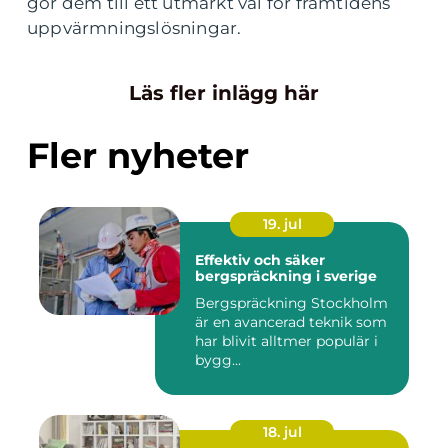
gör dem till ett utmärkt val för framtidens
uppvärmningslösningar.
Läs fler inlägg här
Fler nyheter
19. jul
Effektiv och säker
bergspräckning i sverige
Bergspräckning Stockholm
är en avancerad teknik som
har blivit alltmer populär i
bygg...
18. jul