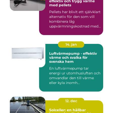
effektiv och trygg värme
med pellets
Pellets har blivit ett självklart
alternativ för den som vill
kombinera låg
uppvärmningskostnad med
...
14. jan
Luftvärmepump - effektiv
värme och svalka för
svenska hem
En luftvärmepump tar
energi ur utomhusluften och
omvandlar den till värme
eller kyla inomh...
12. dec
Solceller: en hållbar