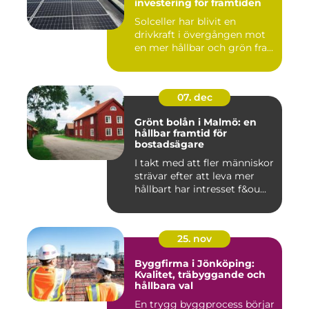
investering för framtiden
Solceller har blivit en
drivkraft i övergången mot
en mer hållbar och grön fra...
07. dec
Grönt bolån i Malmö: en
hållbar framtid för
bostadsägare
I takt med att fler människor
strävar efter att leva mer
hållbart har intresset f&ou...
25. nov
Byggfirma i Jönköping:
Kvalitet, träbyggande och
hållbara val
En trygg byggprocess börjar