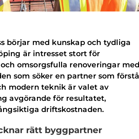
s börjar med kunskap och tydliga
öping är intresset stort för
 och omsorgsfulla renoveringar me
den som söker en partner som förstå
ch modern teknik är valet av
g avgörande för resultatet,
ångsiktiga driftskostnaden.
knar rätt byggpartner