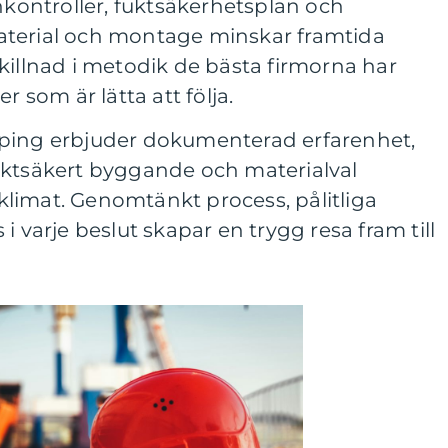
nkontroller, fuktsäkerhetsplan och
terial och montage minskar framtida
illnad i metodik de bästa firmorna har
r som är lätta att följa.
öping erbjuder dokumenterad erfarenhet,
uktsäkert byggande och materialval
limat. Genomtänkt process, pålitliga
i varje beslut skapar en trygg resa fram till