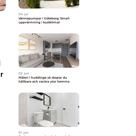
04. jul
Värmepumpar i Göteborg: Smart
uppvärmning i kustklimat
d
r
02. jun
Måleri i huddinge så skapar du
hållbara och vackra ytor hemma
01. jun