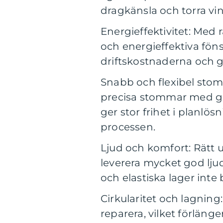
dragkänsla och torra vint
Energieffektivitet: Med r
och energieffektiva föns
driftskostnaderna och g
Snabb och flexibel stom
precisa stommar med go
ger stor frihet i planlö
processen.
Ljud och komfort: Rätt 
leverera mycket god lju
och elastiska lager inte b
Cirkularitet och lagning
reparera, vilket förläng