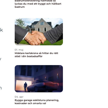
Badrumsrenovering halmstad så
lyckas du med ett tryggt och hållbart
badrum
sk
01. maj
Mäklare karlskrona så hittar du rätt
stöd i din bostadsaffär
v
n
04. apr
Bygga garage eskilstuna planering,
kostnader och smarta val