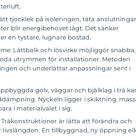
erluft.
ätt tjocklek på isoleringen, täta anslutninga
ter blir energibehovet lågt. Det sänker
er en tystare, lugnare bostad.
me: Lättbalk och lösvirke möjliggör snabba,
da utrymmen för installationer. Metoden
sningen och underlättar anpassningar sent i
uppbyggda golv, väggar och bjälklag i trä ka
ddämpning. Nyckeln ligger i skiktning, mass
ara i materialvalet i sig.
: Träkonstruktioner är lätta att förändra och
er livslängden. En tillbyggnad, ny öppning ell