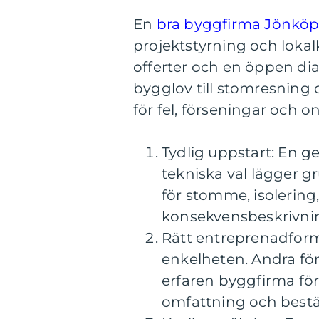
En
bra byggfirma Jönköp
projektstyrning och loka
offerter och en öppen dia
bygglov till stomresning o
för fel, förseningar och 
Tydlig uppstart: En 
tekniska val lägger g
för stomme, isolering
konsekvensbeskrivning
Rätt entreprenadform
enkelheten. Andra för
erfaren byggfirma för
omfattning och bestäl