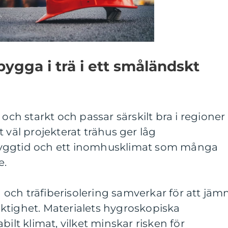
bygga i trä i ett småländskt
 och starkt och passar särskilt bra i regioner
 väl projekterat trähus ger låg
yggtid och ett inomhusklimat som många
e.
 och träfiberisolering samverkar för att jäm
uktighet. Materialets hygroskopiska
abilt klimat, vilket minskar risken för