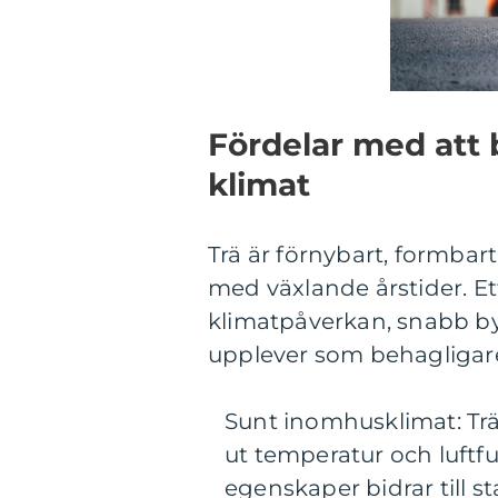
Fördelar med att 
klimat
Trä är förnybart, formbart
med växlande årstider. Ett
klimatpåverkan, snabb b
upplever som behagligar
Sunt inomhusklimat: Trä
ut temperatur och luftf
egenskaper bidrar till st