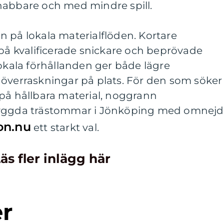
snabbare och med mindre spill.
 på lokala materialflöden. Kortare
 på kvalificerade snickare och beprövade
lokala förhållanden ger både lägre
 överraskningar på plats. För den som söker
 på hållbara material, noggrann
byggda trästommar i Jönköping med omnejd
on.nu
ett starkt val.
äs fler inlägg här
er