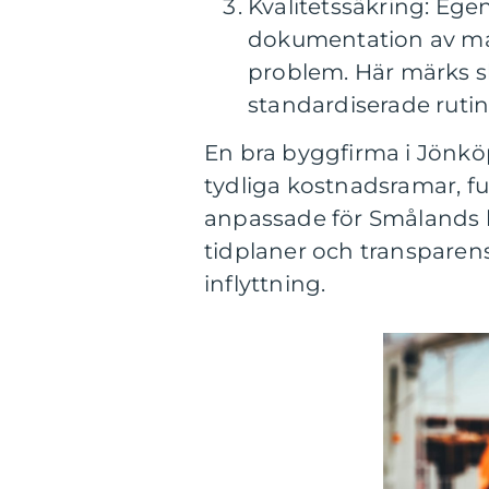
Kvalitetssäkring: Ege
dokumentation av ma
problem. Här märks sk
standardiserade rutine
En bra byggfirma i Jönk
tydliga kostnadsramar, f
anpassade för Smålands k
tidplaner och transparens 
inflyttning.