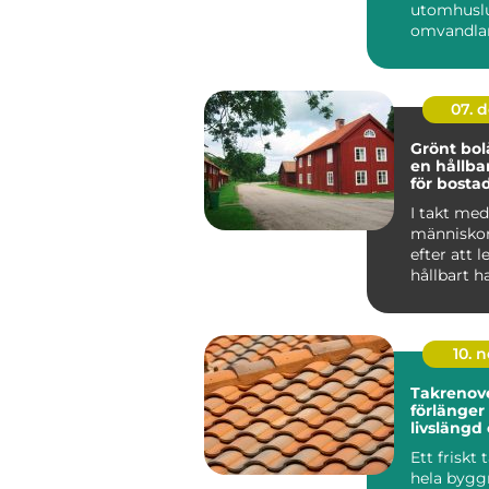
utomhuslu
omvandlar 
värme elle
inomh...
07. 
Grönt bol
en hållba
för bosta
I takt med 
människor
efter att 
hållbart h
f&ou...
10. 
Takrenov
förlänger
livslängd
minskar r
Ett friskt
hela bygg