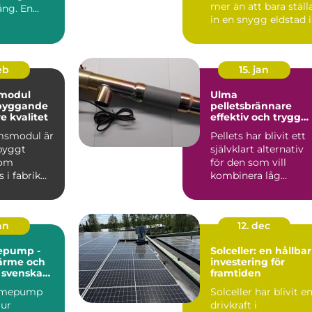
mer än att bara ställ
ång. En
in en snygg eldstad i
vardagsrummet. En
vä...
feb
15. jan
modul
Ulma
 byggande
pelletsbrännare
 kvalitet
effektiv och trygg
värme med pellets
msmodul är
Pellets har blivit ett
gbyggt
självklart alternativ
som
för den som vill
 i fabrik
kombinera låg
ras
uppvärmningskostn
ill byggar...
d med ...
jan
12. dec
epump -
Solceller: en hållbar
värme och
investering för
r svenska
framtiden
ärmepump
Solceller har blivit e
 ur
drivkraft i