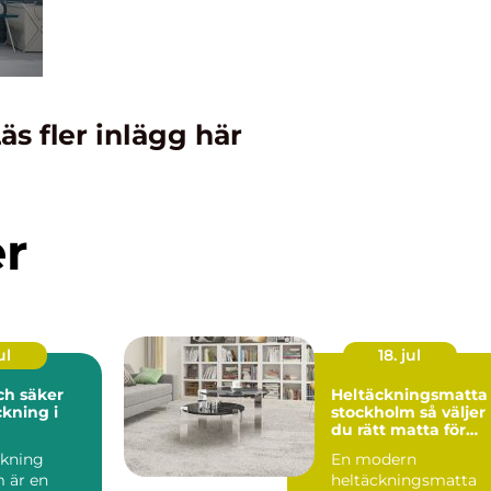
äs fler inlägg här
er
ul
18. jul
och säker
Heltäckningsmatta 
kning i
stockholm så väljer
du rätt matta för
hem och kontor
kning
En modern
 är en
heltäckningsmatta