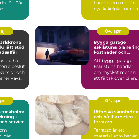
n kulör. För
handlar om mer än
or i
nya kakelplattor och
spelar
en modern dusch. F
..
många i...
maj
04. apr
arlskrona
Bygga garage
du rätt stöd
eskilstuna planering,
adsaffär
kostnader och
smarta val
bostad hör
Att bygga garage i
större beslut.
Eskilstuna handlar
känslor och
om mycket mer än
laner vävs
att få tak över bilen.
må...
Ett genomtänkt
garage ...
apr
04. apr
stockholm:
Utforska skönheten
kning i
och hållbarheten i
och service
terrazzo
 som
Terrazzo är ett
, där
material som har en