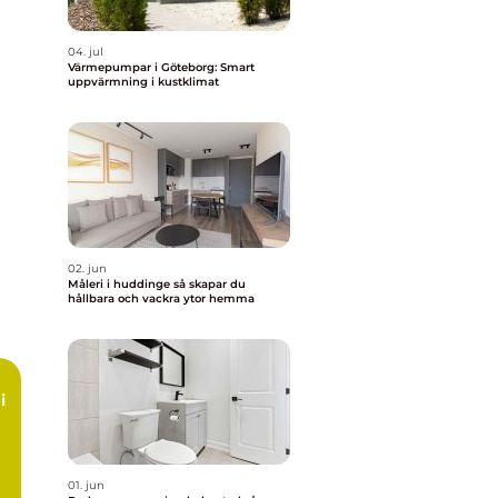
04. jul
Värmepumpar i Göteborg: Smart
uppvärmning i kustklimat
02. jun
Måleri i huddinge så skapar du
hållbara och vackra ytor hemma
i
01. jun