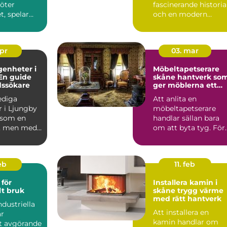
möter
fascinerande historia
, spelar
och en modern
en
charm som gör det ..
roll.
..
apr
03. mar
genheter i
Möbeltapetserare
En guide
skåne hantverk som
dssökare
ger möblerna ett
nytt liv
lediga
Att anlita en
r i Ljungby
möbeltapetserare
 som en
handlar sällan bara
, men med
om att byta tyg. För
p och ...
många är det ett sät
att be...
eb
11. feb
för
Installera kamin i
lt bruk
skåne trygg värme
med rätt hantverk
ndustriella
Att installera en
är
kamin handlar om
et avgörande