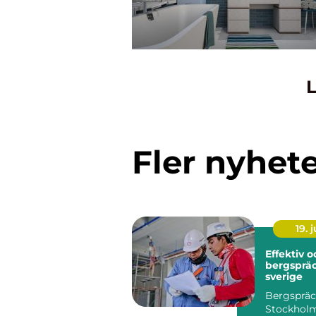
L
Fler nyhet
19. j
Effektiv 
bergspräc
sverige
Bergspräc
Stockholm