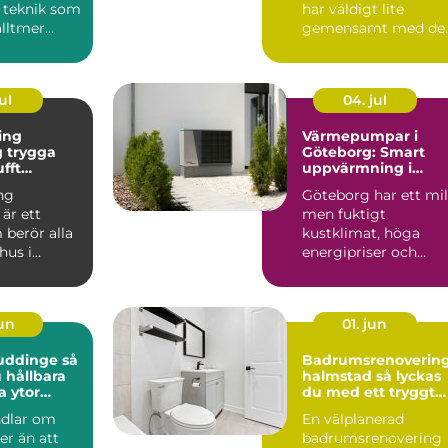
 teknik som
har väldigt lite
alltmer
gemensamt med de
bygg...
många minns från 7
och 80talet. Ida...
ul
04. jul
ing
Värmepumpar i
ga
Göteborg: Smart
ufft
uppvärmning i
kt klimat
kustklimat
ng
Göteborg har ett mil
är ett
men fuktigt
berör alla
kustklimat, höga
hus i
energipriser och
unt vättern.
många äldre...
set...
jun
01. jun
uddinge så
Badrumsrenoverin
 hållbara
halmstad så lyckas
a ytor
du med ett tryggt
och hållbart badru
ndlar om
En välplanerad
r än att
badrumsrenovering