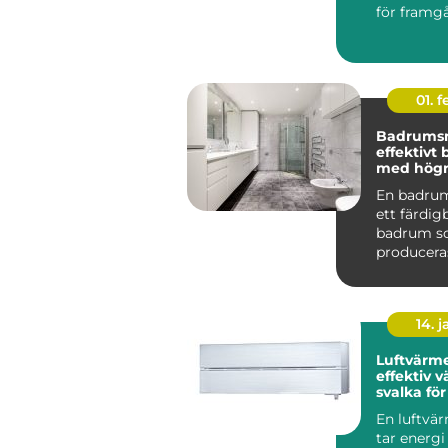
för framg
centr...
01. 
Badrums
effektivt
med högre
En badru
ett färdi
badrum 
produceras
och levere
komplett t
14. 
Luftvärm
effektiv 
svalka fö
hem
En luftv
tar energi