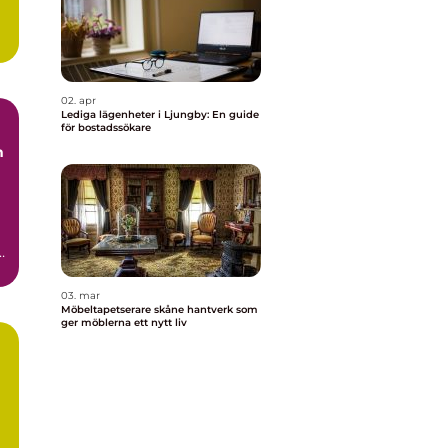
.
02. apr
Lediga lägenheter i Ljungby: En guide
för bostadssökare
t
03. mar
Möbeltapetserare skåne hantverk som
ger möblerna ett nytt liv