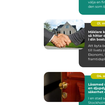
välja en fi
den som b
Huddinge 
klimat, hu.
01. 
Mäklare k
så hittar 
i din bost
Att byta 
till livets 
Ekonomi, 
framtidsp
ihop, och 
04. 
Låssmed 
en djupdy
säkerhet 
I en stad
Stockholm