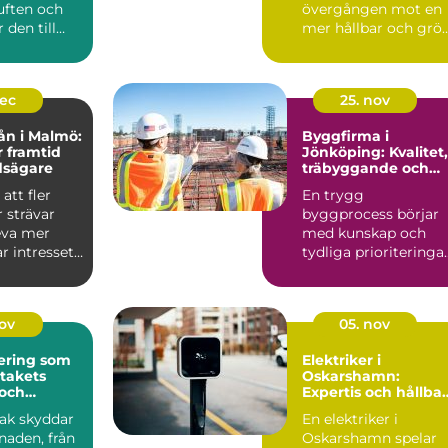
ften och
övergången mot en
den till
mer hållbar och grö
r kyla
fra...
dec
25. nov
ån i Malmö:
Byggfirma i
r framtid
Jönköping: Kvalitet,
dsägare
träbyggande och
hållbara val
att fler
En trygg
 strävar
byggprocess börjar
leva mer
med kunskap och
ar intresset
tydliga prioriteringar
I Jönköping ä...
nov
05. nov
ering som
Elektriker i
 takets
Oskarshamn:
 och
Expertis och hållba
isker
lösningar
 tak skyddar
En elektriker i
naden, från
Oskarshamn spelar