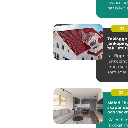
avancerad
har blivit 
populär i 
07. j
Takläggn
jönköping tryg
tak i ett t
småländs
takläggni
jönköping 
ämne som 
som äger 
området r
Taket är hu
02. 
Måleri i h
skapar du
och vackr
hemma
Måleri ha
mycket me