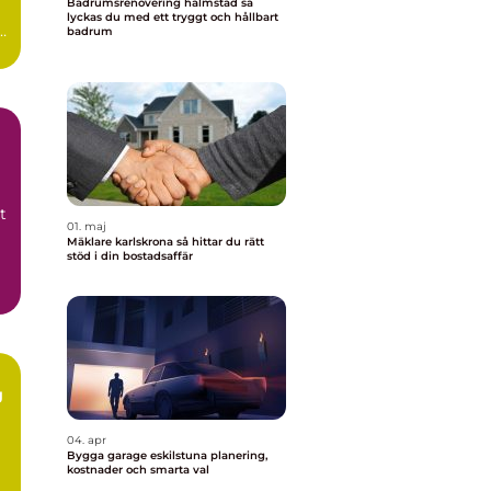
Badrumsrenovering halmstad så
lyckas du med ett tryggt och hållbart
n
badrum
0-
t
01. maj
Mäklare karlskrona så hittar du rätt
stöd i din bostadsaffär
g
04. apr
m
Bygga garage eskilstuna planering,
kostnader och smarta val