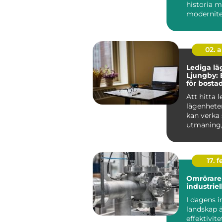
historia 
modernitet
säkerhet 
avgörande 
Låssmed S.
02. 
Lediga lä
Ljungby: 
för bosta
Att hitta 
lägenhete
kan verka
utmaning
rätt kunska
17. f
Omrörare 
industriel
I dagens i
landskap 
effektivit