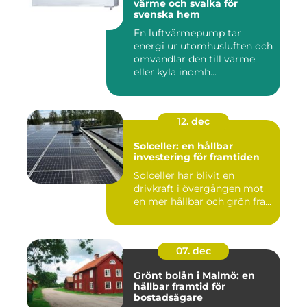
värme och svalka för
svenska hem
En luftvärmepump tar
energi ur utomhusluften och
omvandlar den till värme
eller kyla inomh...
12. dec
Solceller: en hållbar
investering för framtiden
Solceller har blivit en
drivkraft i övergången mot
en mer hållbar och grön fra...
07. dec
Grönt bolån i Malmö: en
hållbar framtid för
bostadsägare