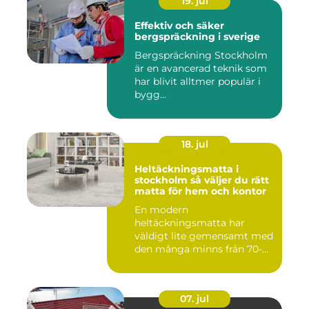
19. jul
Effektiv och säker
bergspräckning i sverige
Bergspräckning Stockholm
är en avancerad teknik som
har blivit alltmer populär i
bygg...
18. jul
Heltäckningsmatta i
stockholm så väljer du rätt
matta för hem och kontor
En modern
heltäckningsmatta har
väldigt lite gemensamt med
den många minns från 70-
och 80talet. Ida...
07. jul