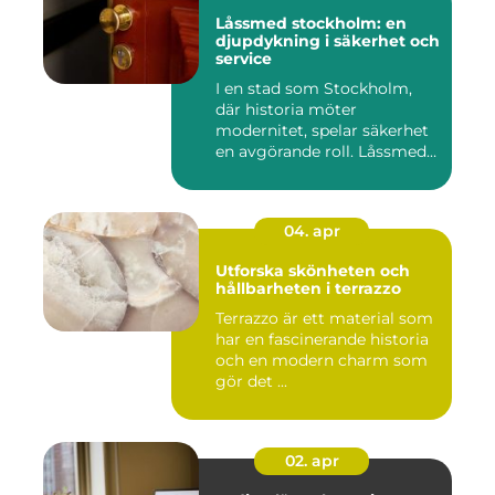
Låssmed stockholm: en
djupdykning i säkerhet och
service
I en stad som Stockholm,
där historia möter
modernitet, spelar säkerhet
en avgörande roll. Låssmed
S...
04. apr
Utforska skönheten och
hållbarheten i terrazzo
Terrazzo är ett material som
har en fascinerande historia
och en modern charm som
gör det ...
02. apr