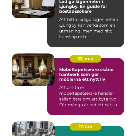
Lediga lägenheter i
Ljungby: En guide för
bostadssökare
Att hitta lediga lägenheter i
Ljungby kan verka som en
utmaning, men med rätt
kunskap och ...
03. mar
Möbeltapetserare skåne
hantverk som ger
möblerna ett nytt liv
Att anlita en
möbeltapetserare handlar
sällan bara om att byta tyg.
För många är det ett sätt att
be...
17. feb