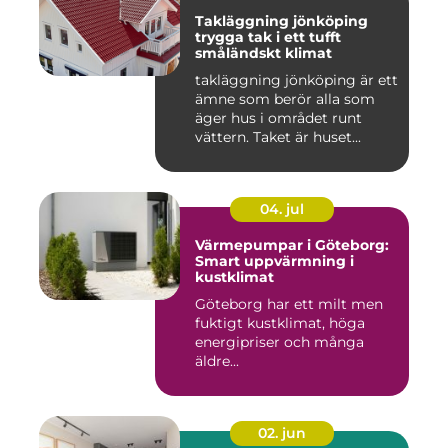
Takläggning jönköping
trygga tak i ett tufft
småländskt klimat
takläggning jönköping är ett
ämne som berör alla som
äger hus i området runt
vättern. Taket är huset...
04. jul
Värmepumpar i Göteborg:
Smart uppvärmning i
kustklimat
Göteborg har ett milt men
fuktigt kustklimat, höga
energipriser och många
äldre...
02. jun