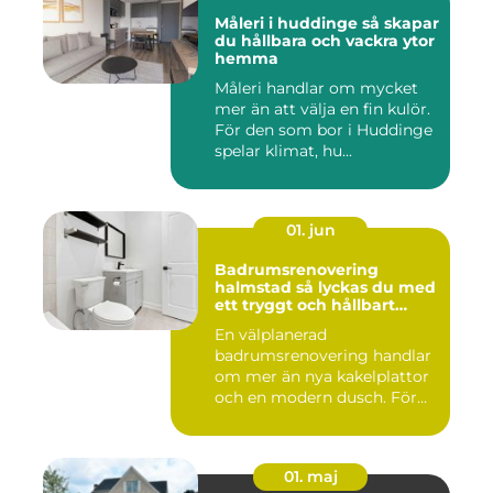
Måleri i huddinge så skapar
du hållbara och vackra ytor
hemma
Måleri handlar om mycket
mer än att välja en fin kulör.
För den som bor i Huddinge
spelar klimat, hu...
01. jun
Badrumsrenovering
halmstad så lyckas du med
ett tryggt och hållbart
badrum
En välplanerad
badrumsrenovering handlar
om mer än nya kakelplattor
och en modern dusch. För
många i...
01. maj