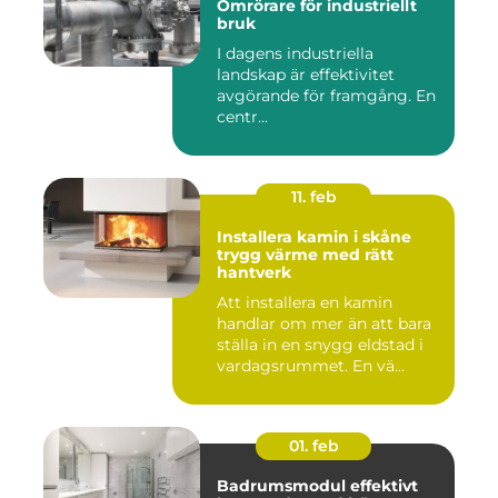
Omrörare för industriellt
bruk
I dagens industriella
landskap är effektivitet
avgörande för framgång. En
centr...
11. feb
Installera kamin i skåne
trygg värme med rätt
hantverk
Att installera en kamin
handlar om mer än att bara
ställa in en snygg eldstad i
vardagsrummet. En vä...
01. feb
Badrumsmodul effektivt