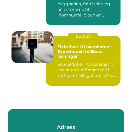
byggnaden, från isolering
och stomme till
inomhusmiljö och en...
05. nov
Elektriker i Oskarshamn:
Expertis och hållbara
lösningar
En elektriker i Oskarshamn
spelar en avgörande roll i
vårt samhälle genom att sä...
Adress