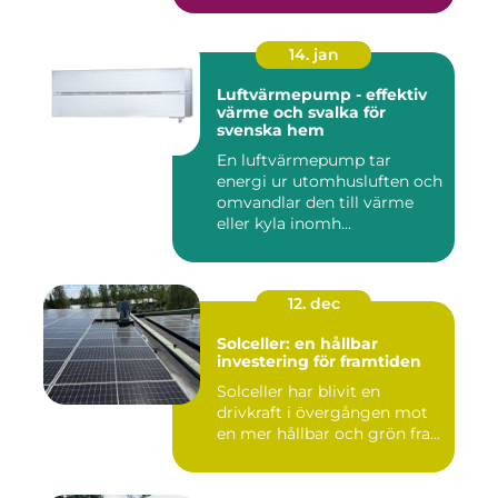
14. jan
Luftvärmepump - effektiv
värme och svalka för
svenska hem
En luftvärmepump tar
energi ur utomhusluften och
omvandlar den till värme
eller kyla inomh...
12. dec
Solceller: en hållbar
investering för framtiden
Solceller har blivit en
drivkraft i övergången mot
en mer hållbar och grön fra...