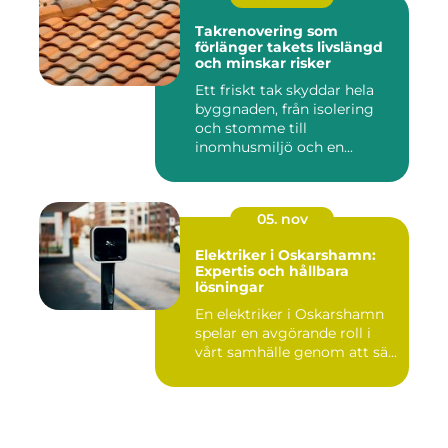
Takrenovering som
förlänger takets livslängd
och minskar risker
Ett friskt tak skyddar hela
byggnaden, från isolering
och stomme till
inomhusmiljö och en...
05. nov
Elektriker i Oskarshamn:
Expertis och hållbara
lösningar
En elektriker i Oskarshamn
spelar en avgörande roll i
vårt samhälle genom att sä...