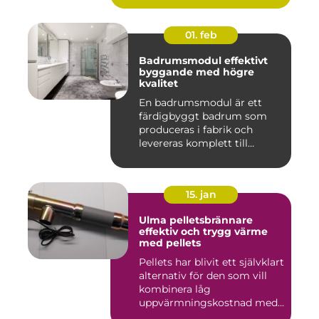
01. feb
Badrumsmodul effektivt
byggande med högre
kvalitet
En badrumsmodul är ett
färdigbyggt badrum som
produceras i fabrik och
levereras komplett till
byggar...
15. jan
Ulma pelletsbrännare
effektiv och trygg värme
med pellets
Pellets har blivit ett självklart
alternativ för den som vill
kombinera låg
uppvärmningskostnad med
...