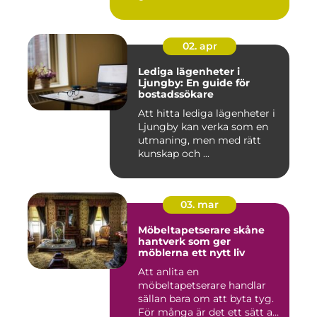
02. apr
Lediga lägenheter i
Ljungby: En guide för
bostadssökare
Att hitta lediga lägenheter i
Ljungby kan verka som en
utmaning, men med rätt
kunskap och ...
03. mar
Möbeltapetserare skåne
hantverk som ger
möblerna ett nytt liv
Att anlita en
möbeltapetserare handlar
sällan bara om att byta tyg.
För många är det ett sätt att