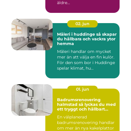
äldre...
02. jun
Måleri i huddinge så skapar
du hållbara och vackra ytor
hemma
Måleri handlar om mycket
mer än att välja en fin kulör.
För den som bor i Huddinge
spelar klimat, hu...
01. jun
Badrumsrenovering
halmstad så lyckas du med
ett tryggt och hållbart
badrum
En välplanerad
badrumsrenovering handlar
om mer än nya kakelplattor