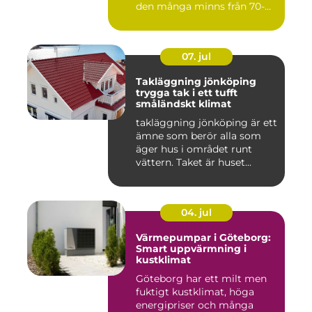
den många minns från 70-
och 80talet. Ida...
07. jul
Takläggning jönköping
trygga tak i ett tufft
småländskt klimat
takläggning jönköping är ett
ämne som berör alla som
äger hus i området runt
vättern. Taket är huset...
04. jul
Värmepumpar i Göteborg:
Smart uppvärmning i
kustklimat
Göteborg har ett milt men
fuktigt kustklimat, höga
energipriser och många