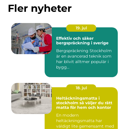
Fler nyheter
19. jul
Effektiv och säker
bergspräckning i sverige
Bergspräckning Stockholm
är en avancerad teknik som
har blivit alltmer populär i
bygg...
18. jul
Heltäckningsmatta i
stockholm så väljer du rätt
matta för hem och kontor
En modern
heltäckningsmatta har
väldigt lite gemensamt med