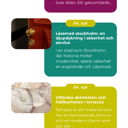
över bilen. Ett genomtänkt
garage ...
04. apr
Låssmed stockholm: en
djupdykning i säkerhet och
service
I en stad som Stockholm,
där historia möter
modernitet, spelar säkerhet
en avgörande roll. Låssmed
S...
04. apr
Utforska skönheten och
hållbarheten i terrazzo
Terrazzo är ett material som
har en fascinerande historia
och en modern charm som
gör det ...