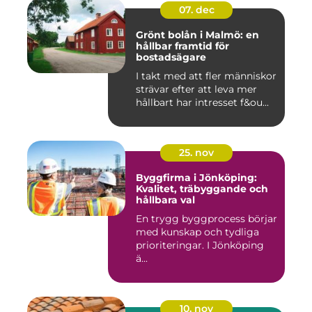
07. dec
Grönt bolån i Malmö: en
hållbar framtid för
bostadsägare
I takt med att fler människor
strävar efter att leva mer
hållbart har intresset f&ou...
25. nov
Byggfirma i Jönköping:
Kvalitet, träbyggande och
hållbara val
En trygg byggprocess börjar
med kunskap och tydliga
prioriteringar. I Jönköping
ä...
10. nov