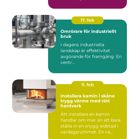
be...
17. feb
Omrörare för industriellt
bruk
I dagens industriella
landskap är effektivitet
avgörande för framgång. En
centr...
11. feb
Installera kamin i skåne
trygg värme med rätt
hantverk
Att installera en kamin
handlar om mer än att bara
ställa in en snygg eldstad i
vardagsrummet. En vä...