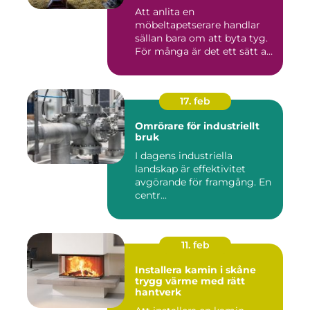
Att anlita en
möbeltapetserare handlar
sällan bara om att byta tyg.
För många är det ett sätt att
be...
17. feb
Omrörare för industriellt
bruk
I dagens industriella
landskap är effektivitet
avgörande för framgång. En
centr...
11. feb
Installera kamin i skåne
trygg värme med rätt
hantverk