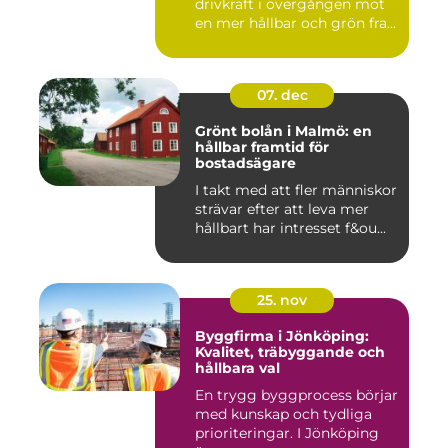
drivkraft i övergången mot
en mer hållbar och grön fra...
07. dec
Grönt bolån i Malmö: en
hållbar framtid för
bostadsägare
I takt med att fler människor
strävar efter att leva mer
hållbart har intresset f&ou...
25. nov
Byggfirma i Jönköping:
Kvalitet, träbyggande och
hållbara val
En trygg byggprocess börjar
med kunskap och tydliga
prioriteringar. I Jönköping