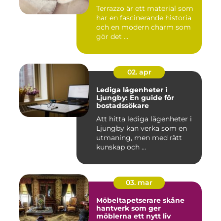
Terrazzo är ett material som
har en fascinerande historia
och en modern charm som
gör det ...
02. apr
Lediga lägenheter i
Ljungby: En guide för
bostadssökare
Att hitta lediga lägenheter i
Ljungby kan verka som en
utmaning, men med rätt
kunskap och ...
03. mar
Möbeltapetserare skåne
hantverk som ger
möblerna ett nytt liv