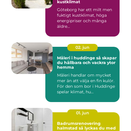
kustklimat
Göteborg har ett milt men
fuktigt kustklimat, höga
energipriser och många
äldre...
02. jun
Måleri i huddinge så skapar
du hållbara och vackra ytor
hemma
Måleri handlar om mycket
mer än att välja en fin kulör.
För den som bor i Huddinge
spelar klimat, hu...
01. jun
Badrumsrenovering
halmstad så lyckas du med