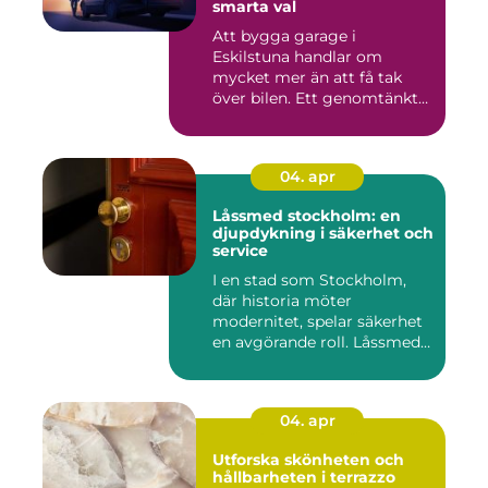
smarta val
Att bygga garage i
Eskilstuna handlar om
mycket mer än att få tak
över bilen. Ett genomtänkt
garage ...
04. apr
Låssmed stockholm: en
djupdykning i säkerhet och
service
I en stad som Stockholm,
där historia möter
modernitet, spelar säkerhet
en avgörande roll. Låssmed
S...
04. apr
Utforska skönheten och
hållbarheten i terrazzo