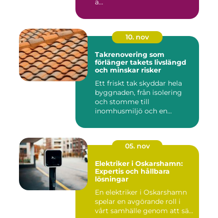
ä...
10. nov
Takrenovering som
förlänger takets livslängd
och minskar risker
Ett friskt tak skyddar hela
byggnaden, från isolering
och stomme till
inomhusmiljö och en...
05. nov
Elektriker i Oskarshamn:
Expertis och hållbara
lösningar
En elektriker i Oskarshamn
spelar en avgörande roll i
vårt samhälle genom att sä...