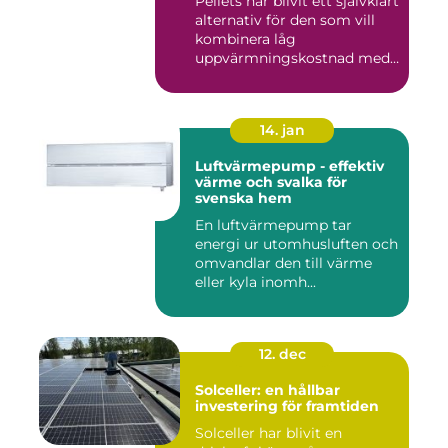
Pellets har blivit ett självklart
alternativ för den som vill
kombinera låg
uppvärmningskostnad med
...
14. jan
Luftvärmepump - effektiv
värme och svalka för
svenska hem
En luftvärmepump tar
energi ur utomhusluften och
omvandlar den till värme
eller kyla inomh...
12. dec
Solceller: en hållbar
investering för framtiden
Solceller har blivit en