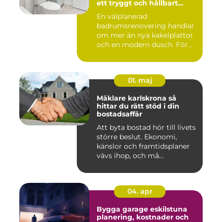
ett tryggt och hållbart
badrum
En välplanerad
badrumsrenovering handlar
om mer än nya kakelplattor
och en modern dusch. För
många i...
01. maj
Mäklare karlskrona så
hittar du rätt stöd i din
bostadsaffär
Att byta bostad hör till livets
större beslut. Ekonomi,
känslor och framtidsplaner
vävs ihop, och må...
04. apr
Bygga garage eskilstuna
planering, kostnader och