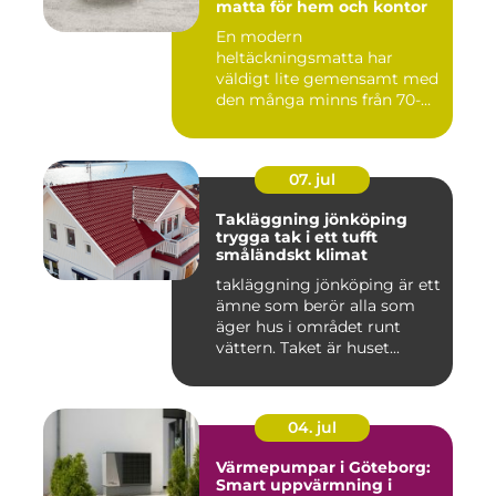
matta för hem och kontor
En modern
heltäckningsmatta har
väldigt lite gemensamt med
den många minns från 70-
och 80talet. Ida...
07. jul
Takläggning jönköping
trygga tak i ett tufft
småländskt klimat
takläggning jönköping är ett
ämne som berör alla som
äger hus i området runt
vättern. Taket är huset...
04. jul
Värmepumpar i Göteborg:
Smart uppvärmning i