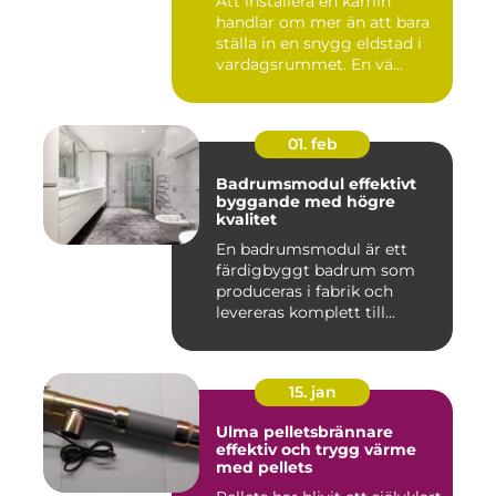
Att installera en kamin
handlar om mer än att bara
ställa in en snygg eldstad i
vardagsrummet. En vä...
01. feb
Badrumsmodul effektivt
byggande med högre
kvalitet
En badrumsmodul är ett
färdigbyggt badrum som
produceras i fabrik och
levereras komplett till
byggar...
15. jan
Ulma pelletsbrännare
effektiv och trygg värme
med pellets