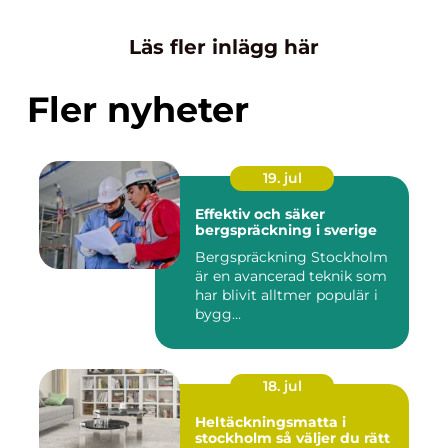
Läs fler inlägg här
Fler nyheter
19. jul
Effektiv och säker
bergspräckning i sverige
Bergspräckning Stockholm
är en avancerad teknik som
har blivit alltmer populär i
bygg...
18. jul
Heltäckningsmatta i
stockholm så väljer du rätt