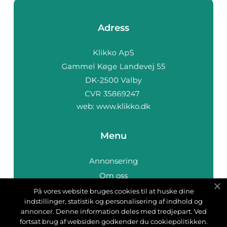
Adress
web:
www.klikko.dk
Menu
Annonsering
Om oss
Cookies
På vores website bruges cookies til at huske dine
indstillinger, statistik og personalisering af indhold og
Kontakta oss
annoncer. Denne information deles med tredjepart. Ved
Sitemap
fortsat brug af websiden godkender du cookiepolitikken.