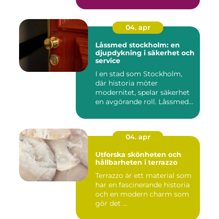
garage ...
04. apr
Låssmed stockholm: en
djupdykning i säkerhet och
service
I en stad som Stockholm,
där historia möter
modernitet, spelar säkerhet
en avgörande roll. Låssmed
S...
04. apr
Utforska skönheten och
hållbarheten i terrazzo
Terrazzo är ett material som
har en fascinerande historia
och en modern charm som
gör det ...