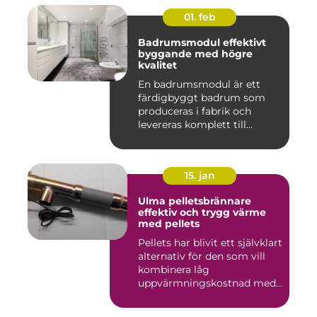
01. feb
Badrumsmodul effektivt
byggande med högre
kvalitet
En badrumsmodul är ett
färdigbyggt badrum som
produceras i fabrik och
levereras komplett till
byggar...
15. jan
Ulma pelletsbrännare
effektiv och trygg värme
med pellets
Pellets har blivit ett självklart
alternativ för den som vill
kombinera låg
uppvärmningskostnad med
...