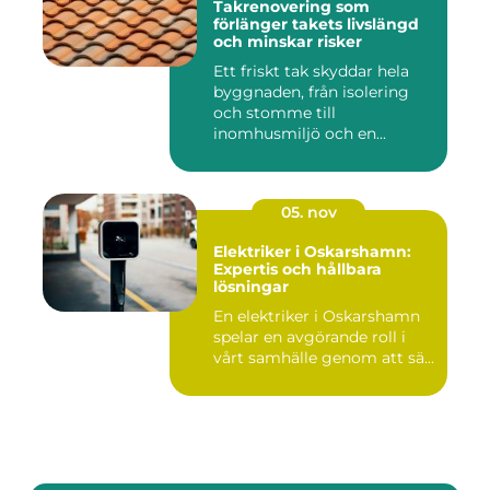
Takrenovering som
förlänger takets livslängd
och minskar risker
Ett friskt tak skyddar hela
byggnaden, från isolering
och stomme till
inomhusmiljö och en...
05. nov
Elektriker i Oskarshamn:
Expertis och hållbara
lösningar
En elektriker i Oskarshamn
spelar en avgörande roll i
vårt samhälle genom att sä...