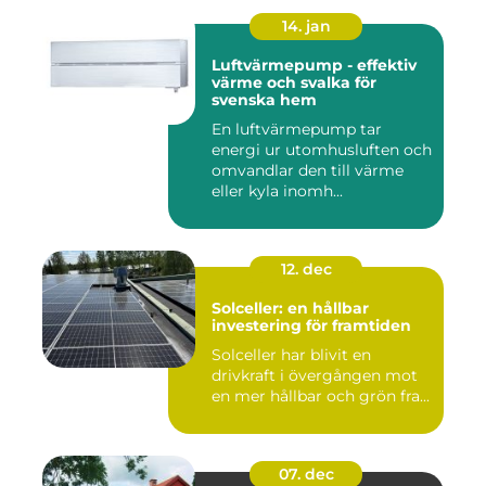
14. jan
Luftvärmepump - effektiv
värme och svalka för
svenska hem
En luftvärmepump tar
energi ur utomhusluften och
omvandlar den till värme
eller kyla inomh...
12. dec
Solceller: en hållbar
investering för framtiden
Solceller har blivit en
drivkraft i övergången mot
en mer hållbar och grön fra...
07. dec