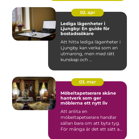
02. apr
Lediga lägenheter i
Ljungby: En guide för
bostadssökare
Att hitta lediga lägenheter i
Ljungby kan verka som en
utmaning, men med rätt
kunskap och ...
03. mar
Möbeltapetserare skåne
hantverk som ger
möblerna ett nytt liv
Att anlita en
möbeltapetserare handlar
sällan bara om att byta tyg.
För många är det ett sätt att
be...