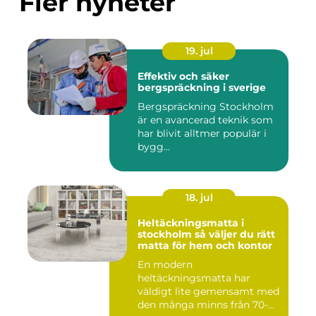
Fler nyheter
19. jul
Effektiv och säker
bergspräckning i sverige
Bergspräckning Stockholm
är en avancerad teknik som
har blivit alltmer populär i
bygg...
18. jul
Heltäckningsmatta i
stockholm så väljer du rätt
matta för hem och kontor
En modern
heltäckningsmatta har
väldigt lite gemensamt med
den många minns från 70-