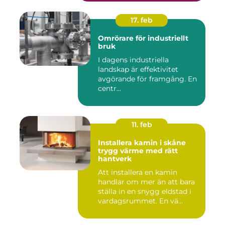
17. feb
Omrörare för industriellt
bruk
I dagens industriella
landskap är effektivitet
avgörande för framgång. En
centr...
11. feb
Installera kamin i skåne
trygg värme med rätt
hantverk
Att installera en kamin
handlar om mer än att bara
ställa in en snygg eldstad i
vardagsrummet. En vä...