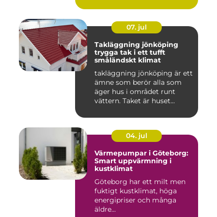
och 80talet. Ida...
07. jul
Takläggning jönköping
trygga tak i ett tufft
småländskt klimat
takläggning jönköping är ett
ämne som berör alla som
äger hus i området runt
vättern. Taket är huset...
04. jul
Värmepumpar i Göteborg:
Smart uppvärmning i
kustklimat
Göteborg har ett milt men
fuktigt kustklimat, höga
energipriser och många
äldre...