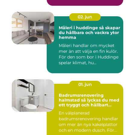
02. jun
Måleri i huddinge så skapar
du hållbara och vackra ytor
hemma
Måleri handlar om mycket
mer än att välja en fin kulör.
För den som bor i Huddinge
spelar klimat, hu...
01. jun
Badrumsrenovering
halmstad så lyckas du med
ett tryggt och hållbart
badrum
En välplanerad
badrumsrenovering handlar
om mer än nya kakelplattor
och en modern dusch. För