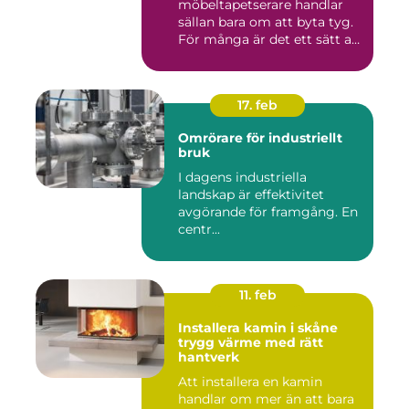
möbeltapetserare handlar
sällan bara om att byta tyg.
För många är det ett sätt att
be...
17. feb
Omrörare för industriellt
bruk
I dagens industriella
landskap är effektivitet
avgörande för framgång. En
centr...
11. feb
Installera kamin i skåne
trygg värme med rätt
hantverk
Att installera en kamin
handlar om mer än att bara