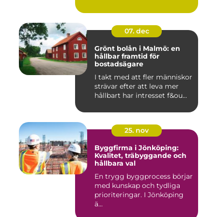
07. dec
Grönt bolån i Malmö: en
hållbar framtid för
bostadsägare
I takt med att fler människor
strävar efter att leva mer
hållbart har intresset f&ou...
25. nov
Byggfirma i Jönköping:
Kvalitet, träbyggande och
hållbara val
En trygg byggprocess börjar
med kunskap och tydliga
prioriteringar. I Jönköping
ä...