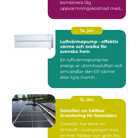
kombinera låg
uppvärmningskostnad med
...
14. jan
Luftvärmepump - effektiv
värme och svalka för
svenska hem
En luftvärmepump tar
energi ur utomhusluften och
omvandlar den till värme
eller kyla inomh...
12. dec
Solceller: en hållbar
investering för framtiden
Solceller har blivit en
drivkraft i övergången mot
en mer hållbar och grön fra...