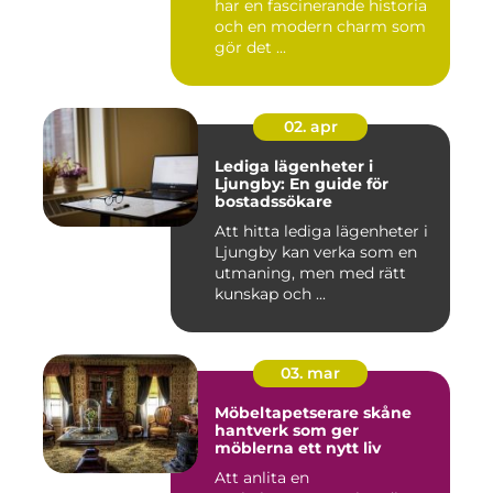
har en fascinerande historia
och en modern charm som
gör det ...
02. apr
Lediga lägenheter i
Ljungby: En guide för
bostadssökare
Att hitta lediga lägenheter i
Ljungby kan verka som en
utmaning, men med rätt
kunskap och ...
03. mar
Möbeltapetserare skåne
hantverk som ger
möblerna ett nytt liv
Att anlita en