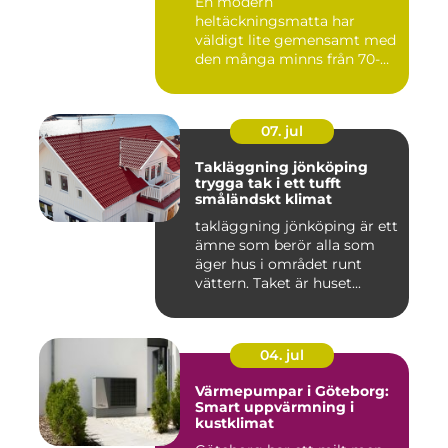
En modern
heltäckningsmatta har
väldigt lite gemensamt med
den många minns från 70-
och 80talet. Ida...
07. jul
Takläggning jönköping
trygga tak i ett tufft
småländskt klimat
takläggning jönköping är ett
ämne som berör alla som
äger hus i området runt
vättern. Taket är huset...
04. jul
Värmepumpar i Göteborg:
Smart uppvärmning i
kustklimat