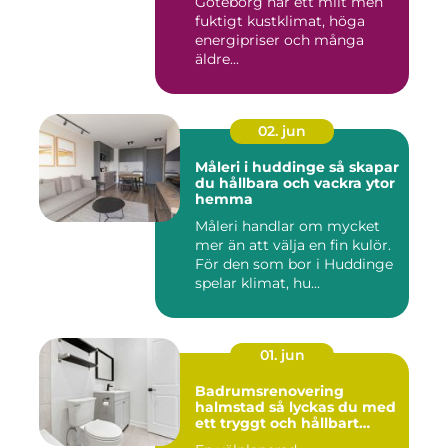
Göteborg har ett milt men
fuktigt kustklimat, höga
energipriser och många
äldre...
02. jun
Måleri i huddinge så skapar
du hållbara och vackra ytor
hemma
Måleri handlar om mycket
mer än att välja en fin kulör.
För den som bor i Huddinge
spelar klimat, hu...
01. jun
Badrumsrenovering
halmstad så lyckas du med
ett tryggt och hållbart
badrum