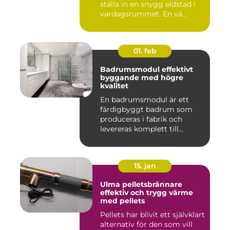
ställa in en snygg eldstad i
vardagsrummet. En vä...
01. feb
Badrumsmodul effektivt
byggande med högre
kvalitet
En badrumsmodul är ett
färdigbyggt badrum som
produceras i fabrik och
levereras komplett till
byggar...
15. jan
Ulma pelletsbrännare
effektiv och trygg värme
med pellets
Pellets har blivit ett självklart
alternativ för den som vill