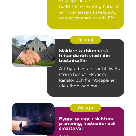
En välplanerad
badrumsrenovering handlar
om mer än nya kakelplattor
och en modern dusch. För
många i...
01. maj
Mäklare karlskrona så
hittar du rätt stöd i din
bostadsaffär
Att byta bostad hör till livets
större beslut. Ekonomi,
känslor och framtidsplaner
vävs ihop, och må...
04. apr
Bygga garage eskilstuna
planering, kostnader och
smarta val