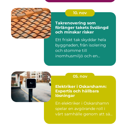
10. nov
Takrenovering som
förlänger takets livslängd
och minskar risker
Ett friskt tak skyddar hela
byggnaden, från isolering
och stomme till
inomhusmiljö och en...
05. nov
Elektriker i Oskarshamn:
Expertis och hållbara
lösningar
En elektriker i Oskarshamn
spelar en avgörande roll i
vårt samhälle genom att sä...