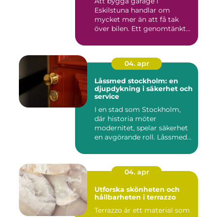
Att bygga garage i
Eskilstuna handlar om
mycket mer än att få tak
över bilen. Ett genomtänkt
garage ...
04. apr
Låssmed stockholm: en
djupdykning i säkerhet och
service
I en stad som Stockholm,
där historia möter
modernitet, spelar säkerhet
en avgörande roll. Låssmed
S...
04. apr
Utforska skönheten och
hållbarheten i terrazzo
Terrazzo är ett material som