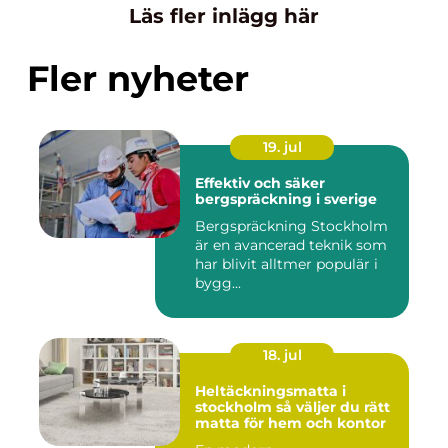
Läs fler inlägg här
Fler nyheter
19. jul
Effektiv och säker
bergspräckning i sverige
Bergspräckning Stockholm
är en avancerad teknik som
har blivit alltmer populär i
bygg...
18. jul
Heltäckningsmatta i
stockholm så väljer du rätt
matta för hem och kontor