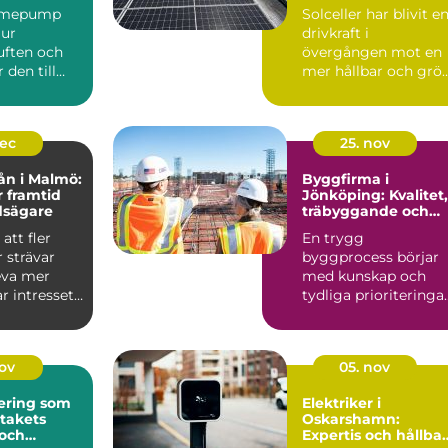
ärmepump
Solceller har blivit e
 ur
drivkraft i
ften och
övergången mot en
den till
mer hållbar och grö
r kyla
fra...
dec
25. nov
ån i Malmö:
Byggfirma i
r framtid
Jönköping: Kvalitet,
dsägare
träbyggande och
hållbara val
att fler
En trygg
 strävar
byggprocess börjar
leva mer
med kunskap och
ar intresset
tydliga prioriteringar
I Jönköping ä...
nov
05. nov
ering som
Elektriker i
 takets
Oskarshamn:
 och
Expertis och hållba