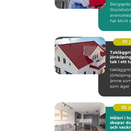
Bergspräc
Stockholm
avancerad
har blivit 
populär i 
07. j
Takläggn
jönköping tryg
tak i ett t
småländs
takläggni
jönköping 
ämne som 
som äger 
området r
Taket är hu
02. 
Måleri i h
skapar du
och vackr