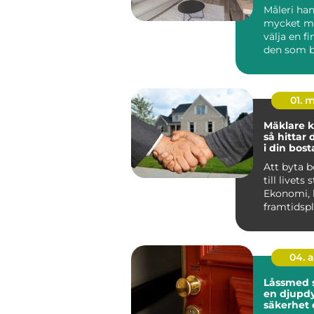
hemma
Måleri ha
mycket me
välja en fi
den som b
Huddinge 
klimat, hu.
01. 
Mäklare k
så hittar 
i din bost
Att byta 
till livets 
Ekonomi, 
framtidsp
ihop, och 
04. 
Låssmed 
en djupdy
säkerhet 