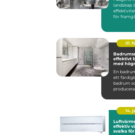
landskap 
effektivit
för framg
centr...
01. 
Badrums
effektivt
med högre
En badru
ett färdi
badrum 
produceras
och levere
komplett t
14. 
Luftvärm
effektiv 
svalka fö