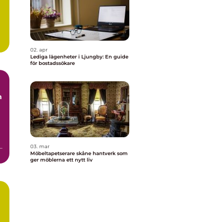
.
02. apr
Lediga lägenheter i Ljungby: En guide
för bostadssökare
03. mar
Möbeltapetserare skåne hantverk som
t
ger möblerna ett nytt liv