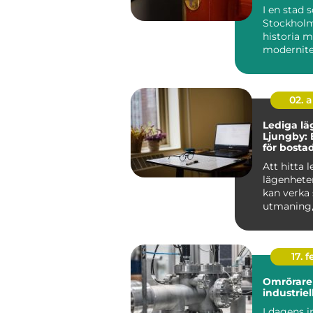
I en stad
Stockholm
historia 
modernitet
säkerhet 
avgörande 
Låssmed S.
02. 
Lediga lä
Ljungby: 
för bosta
Att hitta 
lägenhete
kan verka
utmaning
rätt kunska
17. f
Omrörare 
industriel
I dagens i