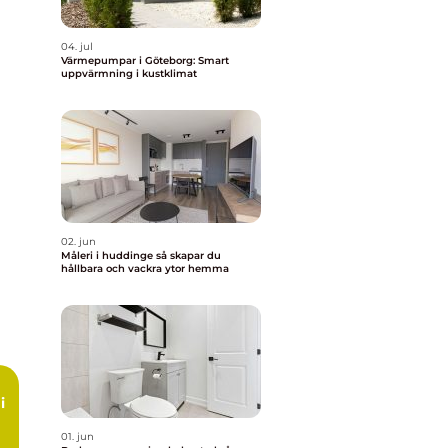
04. jul
Värmepumpar i Göteborg: Smart
uppvärmning i kustklimat
02. jun
Måleri i huddinge så skapar du
hållbara och vackra ytor hemma
i
01. jun