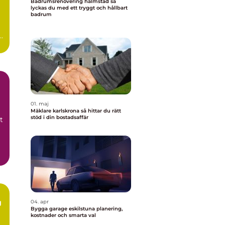
Badrumsrenovering halmstad så
lyckas du med ett tryggt och hållbart
badrum
n
0-
01. maj
Mäklare karlskrona så hittar du rätt
stöd i din bostadsaffär
t
g
04. apr
Bygga garage eskilstuna planering,
kostnader och smarta val