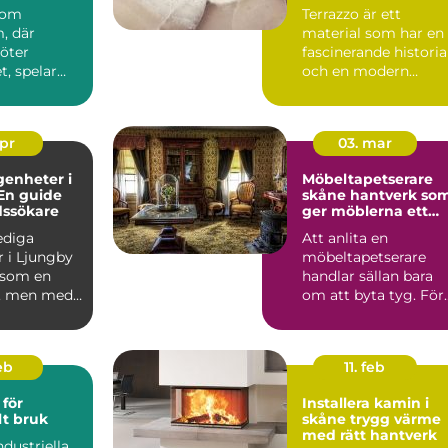
 som
Terrazzo är ett
, där
material som har en
möter
fascinerande historia
, spelar
och en modern
en
charm som gör det ..
roll.
..
apr
03. mar
genheter i
Möbeltapetserare
En guide
skåne hantverk som
dssökare
ger möblerna ett
nytt liv
lediga
Att anlita en
r i Ljungby
möbeltapetserare
 som en
handlar sällan bara
, men med
om att byta tyg. För
p och ...
många är det ett sät
att be...
eb
11. feb
för
Installera kamin i
lt bruk
skåne trygg värme
med rätt hantverk
ndustriella