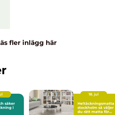
äs fler inlägg här
er
ul
18. jul
och säker
Heltäckningsmatta 
kning i
stockholm så väljer
du rätt matta för