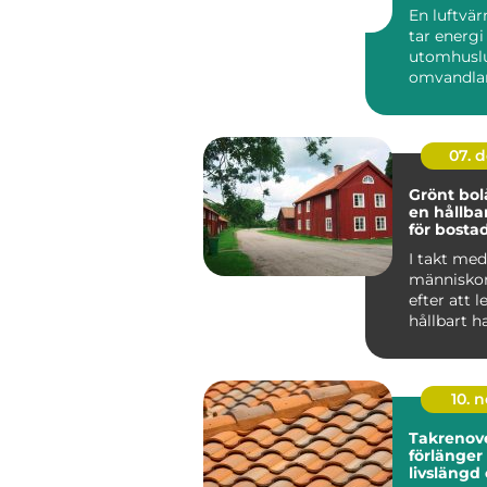
hem
En luftv
tar energi
utomhuslu
omvandlar 
värme elle
inomh...
07. 
Grönt bol
en hållba
för bosta
I takt med 
människor
efter att 
hållbart h
f&ou...
10. 
Takrenov
förlänger
livslängd