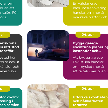
och hållbart badru
ndlar om
En välplanerad
r än att
badrumsrenovering
n kulör. För
handlar om mer än
or i
nya kakelplattor och
spelar
en modern dusch. F
..
många i...
maj
04. apr
arlskrona
Bygga garage
du rätt stöd
eskilstuna planering,
adsaffär
kostnader och
smarta val
bostad hör
Att bygga garage i
större beslut.
Eskilstuna handlar
känslor och
om mycket mer än
laner vävs
att få tak över bilen.
må...
Ett genomtänkt
garage ...
apr
04. apr
stockholm:
Utforska skönheten
kning i
och hållbarheten i
och service
terrazzo