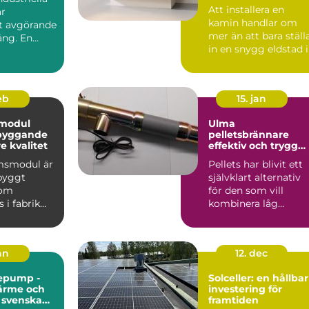
Att installera en
är
kamin handlar om
et avgörande
mer än att bara ställ
ång. En
in en snygg eldstad i
vardagsrummet. En
vä...
feb
15. jan
modul
Ulma
 byggande
pelletsbrännare
 kvalitet
effektiv och trygg
värme med pellets
msmodul är
Pellets har blivit ett
gbyggt
självklart alternativ
som
för den som vill
 i fabrik
kombinera låg
ras
uppvärmningskostn
ill byggar...
d med ...
jan
12. dec
epump -
Solceller: en hållbar
värme och
investering för
r svenska
framtiden