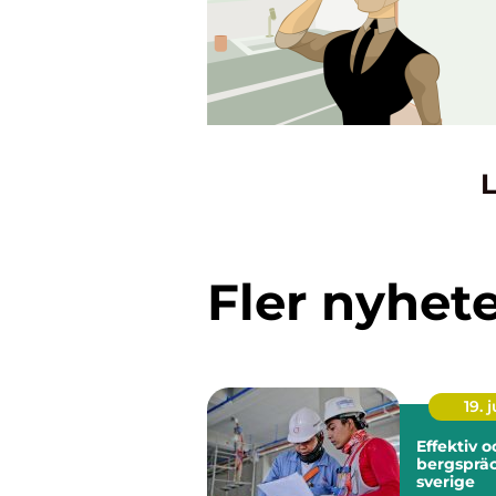
L
Fler nyhet
19. j
Effektiv 
bergspräc
sverige