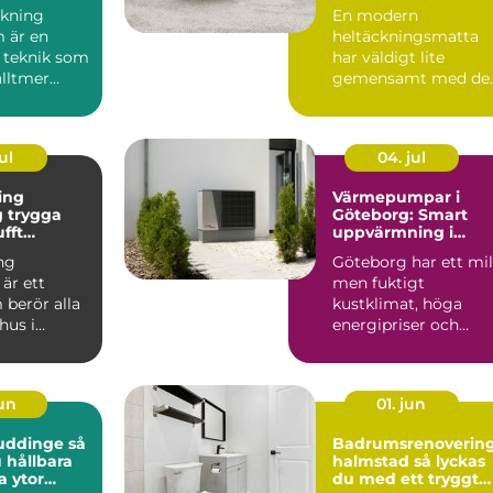
hem och kontor
kning
En modern
 är en
heltäckningsmatta
 teknik som
har väldigt lite
alltmer
gemensamt med de
bygg...
många minns från 7
och 80talet. Ida...
ul
04. jul
ing
Värmepumpar i
ga
Göteborg: Smart
ufft
uppvärmning i
kt klimat
kustklimat
ng
Göteborg har ett mil
är ett
men fuktigt
berör alla
kustklimat, höga
hus i
energipriser och
unt vättern.
många äldre...
set...
jun
01. jun
uddinge så
Badrumsrenoverin
 hållbara
halmstad så lyckas
a ytor
du med ett tryggt