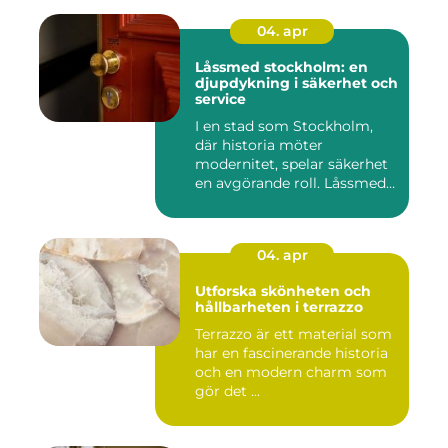
04. apr
Låssmed stockholm: en
djupdykning i säkerhet och
service
I en stad som Stockholm,
där historia möter
modernitet, spelar säkerhet
en avgörande roll. Låssmed
S...
04. apr
Utforska skönheten och
hållbarheten i terrazzo
Terrazzo är ett material som
har en fascinerande historia
och en modern charm som
gör det ...