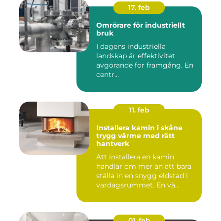
17. feb
Omrörare för industriellt
bruk
I dagens industriella
landskap är effektivitet
avgörande för framgång. En
centr...
11. feb
Installera kamin i skåne
trygg värme med rätt
hantverk
Att installera en kamin
handlar om mer än att bara
ställa in en snygg eldstad i
vardagsrummet. En vä...
01. feb