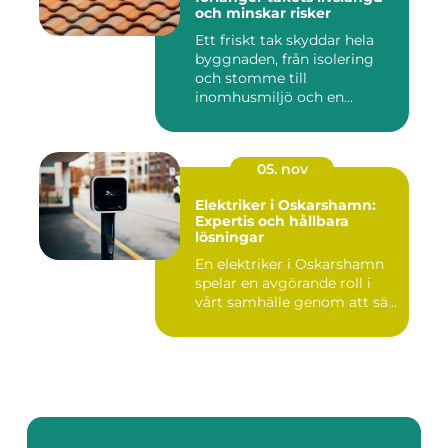
och minskar risker
Ett friskt tak skyddar hela
byggnaden, från isolering
och stomme till
inomhusmiljö och en...
05. nov
Elektriker i Oskarshamn:
Expertis och hållbara
lösningar
En elektriker i Oskarshamn
spelar en avgörande roll i
vårt samhälle genom att sä...