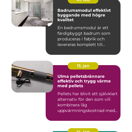
Badrumsmodul effektivt
byggande med högre
kvalitet
En badrumsmodul är ett
färdigbyggt badrum som
produceras i fabrik och
levereras komplett till
byggar...
15. jan
Ulma pelletsbrännare
effektiv och trygg värme
med pellets
Pellets har blivit ett självklart
alternativ för den som vill
kombinera låg
uppvärmningskostnad med
...
14. jan