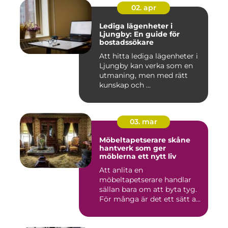
02. apr
Lediga lägenheter i
Ljungby: En guide för
bostadssökare
Att hitta lediga lägenheter i
Ljungby kan verka som en
utmaning, men med rätt
kunskap och ...
03. mar
Möbeltapetserare skåne
hantverk som ger
möblerna ett nytt liv
Att anlita en
möbeltapetserare handlar
sällan bara om att byta tyg.
För många är det ett sätt att
be...