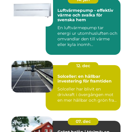
Luftvärmepump - effektiv
värme och svalka för
svenska hem
En luftvärmepump tar
energi ur utomhusluften och
omvandlar den till värme
eller kyla inomh...
12. dec
Solceller: en hållbar
investering för framtiden
Solceller har blivit en
drivkraft i övergången mot
en mer hållbar och grön fra...
07. dec