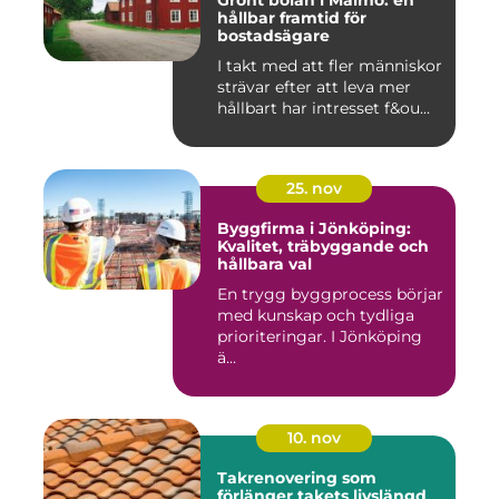
Grönt bolån i Malmö: en
hållbar framtid för
bostadsägare
I takt med att fler människor
strävar efter att leva mer
hållbart har intresset f&ou...
25. nov
Byggfirma i Jönköping:
Kvalitet, träbyggande och
hållbara val
En trygg byggprocess börjar
med kunskap och tydliga
prioriteringar. I Jönköping
ä...
10. nov
Takrenovering som
förlänger takets livslängd