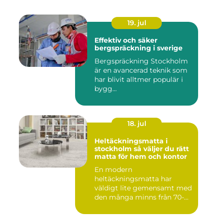
19. jul
Effektiv och säker
bergspräckning i sverige
Bergspräckning Stockholm
är en avancerad teknik som
har blivit alltmer populär i
bygg...
18. jul
Heltäckningsmatta i
stockholm så väljer du rätt
matta för hem och kontor
En modern
heltäckningsmatta har
väldigt lite gemensamt med
den många minns från 70-
och 80talet. Ida...