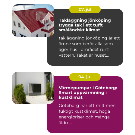
07. jul
Takläggning jönköping
trygga tak i ett tufft
småländskt klimat
takläggning jönköping är ett
ämne som berör alla som
äger hus i området runt
vättern. Taket är huset...
04. jul
Värmepumpar i Göteborg:
Smart uppvärmning i
kustklimat
Göteborg har ett milt men
fuktigt kustklimat, höga
energipriser och många
äldre...