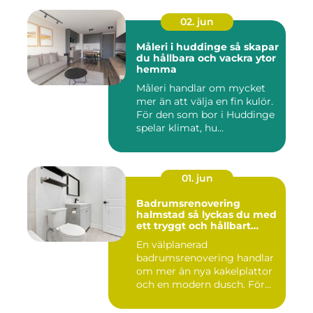
02. jun
Måleri i huddinge så skapar
du hållbara och vackra ytor
hemma
Måleri handlar om mycket
mer än att välja en fin kulör.
För den som bor i Huddinge
spelar klimat, hu...
01. jun
Badrumsrenovering
halmstad så lyckas du med
ett tryggt och hållbart
badrum
En välplanerad
badrumsrenovering handlar
om mer än nya kakelplattor
och en modern dusch. För
många i...