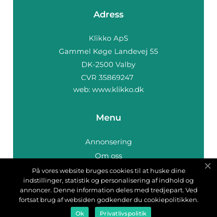
Adress
web:
www.klikko.dk
Menu
Annonsering
Om oss
Cookies
På vores website bruges cookies til at huske dine
indstillinger, statistik og personalisering af indhold og
Kontakta oss
annoncer. Denne information deles med tredjepart. Ved
Sitemap
fortsat brug af websiden godkender du cookiepolitikken.
Ok
Privatlivspolitik