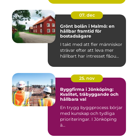
07. dec
Grönt bolån i Malmö: en
hållbar framtid för
bostadsägare
I takt med att fler människor
strävar efter att leva mer
hållbart har intresset f&ou...
25. nov
Byggfirma i Jönköping:
Kvalitet, träbyggande och
hållbara val
En trygg byggprocess börjar
med kunskap och tydliga
prioriteringar. I Jönköping
ä...