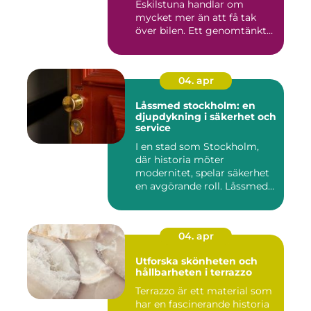
Eskilstuna handlar om
mycket mer än att få tak
över bilen. Ett genomtänkt
garage ...
04. apr
Låssmed stockholm: en
djupdykning i säkerhet och
service
I en stad som Stockholm,
där historia möter
modernitet, spelar säkerhet
en avgörande roll. Låssmed
S...
04. apr
Utforska skönheten och
hållbarheten i terrazzo
Terrazzo är ett material som
har en fascinerande historia