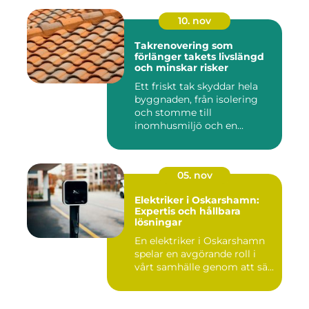
10. nov
Takrenovering som
förlänger takets livslängd
och minskar risker
Ett friskt tak skyddar hela
byggnaden, från isolering
och stomme till
inomhusmiljö och en...
05. nov
Elektriker i Oskarshamn:
Expertis och hållbara
lösningar
En elektriker i Oskarshamn
spelar en avgörande roll i
vårt samhälle genom att sä...