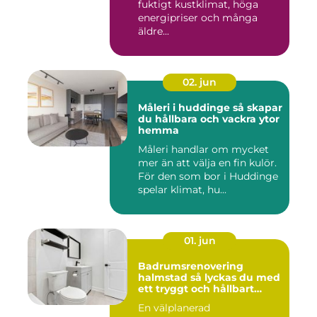
fuktigt kustklimat, höga
energipriser och många
äldre...
02. jun
Måleri i huddinge så skapar
du hållbara och vackra ytor
hemma
Måleri handlar om mycket
mer än att välja en fin kulör.
För den som bor i Huddinge
spelar klimat, hu...
01. jun
Badrumsrenovering
halmstad så lyckas du med
ett tryggt och hållbart
badrum
En välplanerad