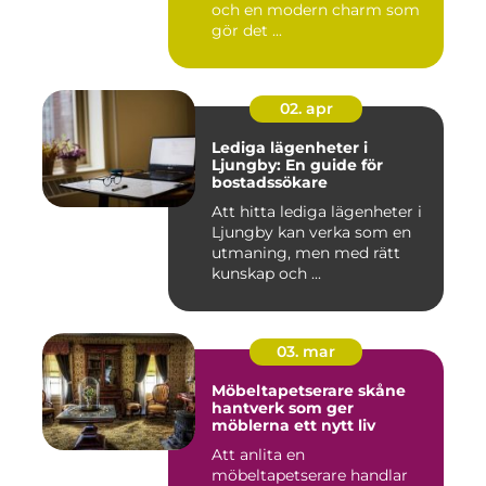
och en modern charm som
gör det ...
02. apr
Lediga lägenheter i
Ljungby: En guide för
bostadssökare
Att hitta lediga lägenheter i
Ljungby kan verka som en
utmaning, men med rätt
kunskap och ...
03. mar
Möbeltapetserare skåne
hantverk som ger
möblerna ett nytt liv
Att anlita en
möbeltapetserare handlar