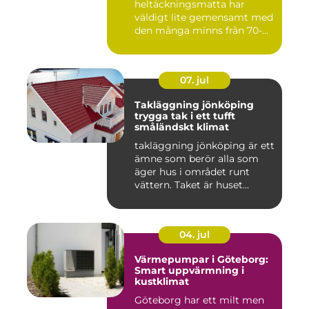
heltäckningsmatta har
väldigt lite gemensamt med
den många minns från 70-
och 80talet. Ida...
07. jul
Takläggning jönköping
trygga tak i ett tufft
småländskt klimat
takläggning jönköping är ett
ämne som berör alla som
äger hus i området runt
vättern. Taket är huset...
04. jul
Värmepumpar i Göteborg:
Smart uppvärmning i
kustklimat
Göteborg har ett milt men