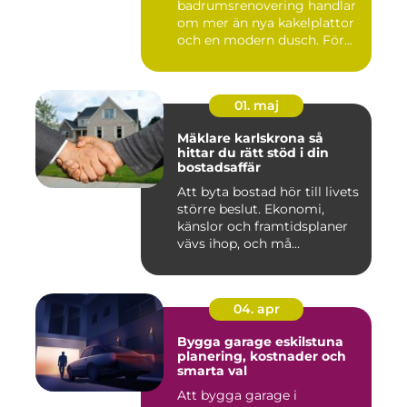
badrumsrenovering handlar
om mer än nya kakelplattor
och en modern dusch. För
många i...
01. maj
Mäklare karlskrona så
hittar du rätt stöd i din
bostadsaffär
Att byta bostad hör till livets
större beslut. Ekonomi,
känslor och framtidsplaner
vävs ihop, och må...
04. apr
Bygga garage eskilstuna
planering, kostnader och
smarta val
Att bygga garage i