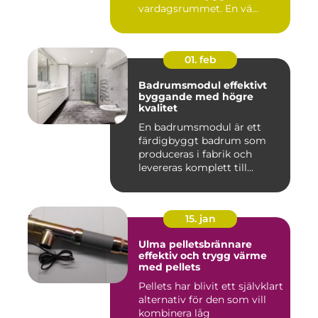
vardagsrummet. En vä...
01. feb
Badrumsmodul effektivt
byggande med högre
kvalitet
En badrumsmodul är ett
färdigbyggt badrum som
produceras i fabrik och
levereras komplett till
byggar...
15. jan
Ulma pelletsbrännare
effektiv och trygg värme
med pellets
Pellets har blivit ett självklart
alternativ för den som vill
kombinera låg