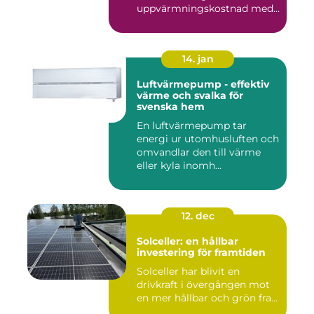
uppvärmningskostnad med
...
14. jan
Luftvärmepump - effektiv
värme och svalka för
svenska hem
En luftvärmepump tar
energi ur utomhusluften och
omvandlar den till värme
eller kyla inomh...
12. dec
Solceller: en hållbar
investering för framtiden
Solceller har blivit en
drivkraft i övergången mot
en mer hållbar och grön fra...