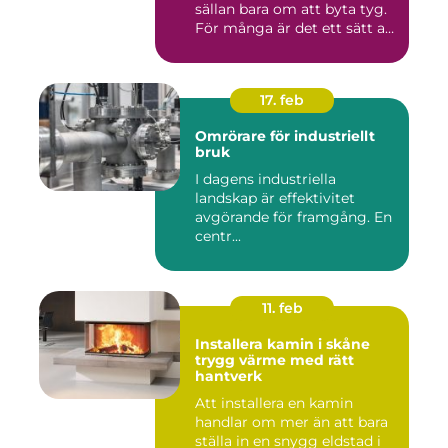
sällan bara om att byta tyg.
För många är det ett sätt att
be...
17. feb
Omrörare för industriellt
bruk
I dagens industriella
landskap är effektivitet
avgörande för framgång. En
centr...
11. feb
Installera kamin i skåne
trygg värme med rätt
hantverk
Att installera en kamin
handlar om mer än att bara
ställa in en snygg eldstad i