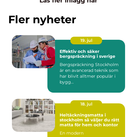
Läs fler inlägg här
Fler nyheter
19. jul
Effektiv och säker
bergspräckning i sverige
Bergspräckning Stockholm
är en avancerad teknik som
har blivit alltmer populär i
bygg...
18. jul
Heltäckningsmatta i
stockholm så väljer du rätt
matta för hem och kontor
En modern