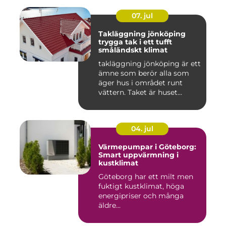
07. jul
Takläggning jönköping
trygga tak i ett tufft
småländskt klimat
takläggning jönköping är ett
ämne som berör alla som
äger hus i området runt
vättern. Taket är huset...
04. jul
Värmepumpar i Göteborg:
Smart uppvärmning i
kustklimat
Göteborg har ett milt men
fuktigt kustklimat, höga
energipriser och många
äldre...