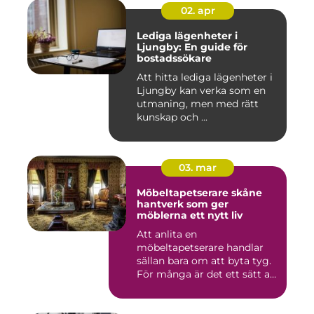
02. apr
Lediga lägenheter i
Ljungby: En guide för
bostadssökare
Att hitta lediga lägenheter i
Ljungby kan verka som en
utmaning, men med rätt
kunskap och ...
03. mar
Möbeltapetserare skåne
hantverk som ger
möblerna ett nytt liv
Att anlita en
möbeltapetserare handlar
sällan bara om att byta tyg.
För många är det ett sätt att
be...