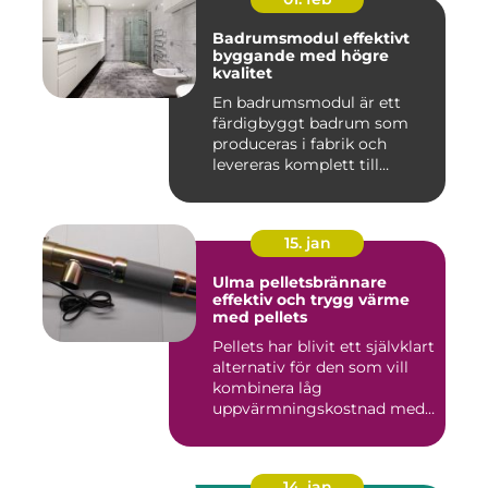
Badrumsmodul effektivt
byggande med högre
kvalitet
En badrumsmodul är ett
färdigbyggt badrum som
produceras i fabrik och
levereras komplett till
byggar...
15. jan
Ulma pelletsbrännare
effektiv och trygg värme
med pellets
Pellets har blivit ett självklart
alternativ för den som vill
kombinera låg
uppvärmningskostnad med
...
14. jan