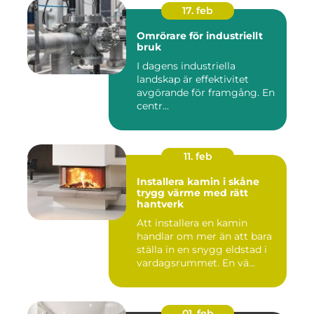
17. feb
Omrörare för industriellt
bruk
I dagens industriella
landskap är effektivitet
avgörande för framgång. En
centr...
11. feb
Installera kamin i skåne
trygg värme med rätt
hantverk
Att installera en kamin
handlar om mer än att bara
ställa in en snygg eldstad i
vardagsrummet. En vä...
01. feb