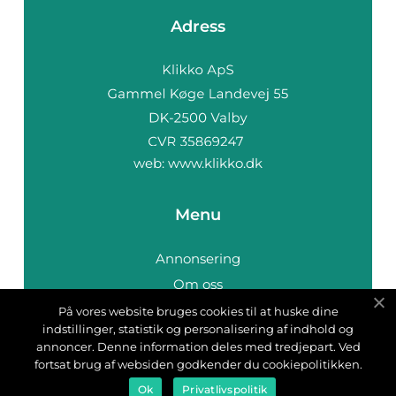
Adress
web:
www.klikko.dk
Menu
Annonsering
Om oss
Cookies
På vores website bruges cookies til at huske dine
indstillinger, statistik og personalisering af indhold og
Kontakta oss
annoncer. Denne information deles med tredjepart. Ved
Sitemap
fortsat brug af websiden godkender du cookiepolitikken.
Ok
Privatlivspolitik