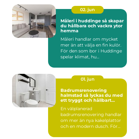
02. jun
Måleri i huddinge så skapar
du hållbara och vackra ytor
hemma
Måleri handlar om mycket
mer än att välja en fin kulör.
För den som bor i Huddinge
spelar klimat, hu...
01. jun
Badrumsrenovering
halmstad så lyckas du med
ett tryggt och hållbart
badrum
En välplanerad
badrumsrenovering handlar
om mer än nya kakelplattor
och en modern dusch. För
många i...