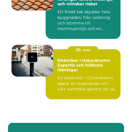
och minskar risker
Ett friskt tak skyddar hela
byggnaden, från isolering
och stomme till
inomhusmiljö och en...
05. nov
Elektriker i Oskarshamn:
Expertis och hållbara
lösningar
En elektriker i Oskarshamn
spelar en avgörande roll i
vårt samhälle genom att sä...