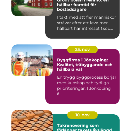
Grönt bolån i Malmö: en
hållbar framtid för
bostadsägare
I takt med att fler människor
strävar efter att leva mer
hållbart har intresset f&ou...
25. nov
Byggfirma i Jönköping:
Kvalitet, träbyggande och
hållbara val
En trygg byggprocess börjar
med kunskap och tydliga
prioriteringar. I Jönköping
ä...
10. nov
Takrenovering som
förlänger takets livslängd