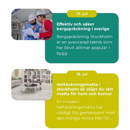
19. jul
Effektiv och säker
bergspräckning i sverige
Bergspräckning Stockholm
är en avancerad teknik som
har blivit alltmer populär i
bygg...
18. jul
Heltäckningsmatta i
stockholm så väljer du rätt
matta för hem och kontor
En modern
heltäckningsmatta har
väldigt lite gemensamt med
den många minns från 70-
och 80talet. Ida...