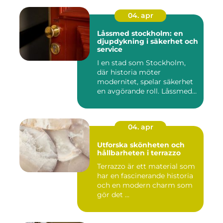
04. apr
Låssmed stockholm: en
djupdykning i säkerhet och
service
I en stad som Stockholm,
där historia möter
modernitet, spelar säkerhet
en avgörande roll. Låssmed
S...
04. apr
Utforska skönheten och
hållbarheten i terrazzo
Terrazzo är ett material som
har en fascinerande historia
och en modern charm som
gör det ...