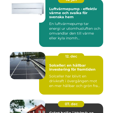
Luftvärmepump - effektiv
värme och svalka för
svenska hem
En luftvärmepump tar
energi ur utomhusluften och
omvandlar den till värme
eller kyla inomh...
12. dec
Solceller: en hållbar
investering för framtiden
Solceller har blivit en
drivkraft i övergången mot
en mer hållbar och grön fra...
07. dec