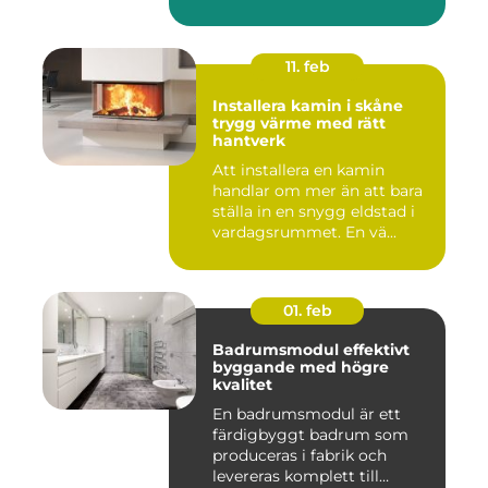
11. feb
Installera kamin i skåne
trygg värme med rätt
hantverk
Att installera en kamin
handlar om mer än att bara
ställa in en snygg eldstad i
vardagsrummet. En vä...
01. feb
Badrumsmodul effektivt
byggande med högre
kvalitet
En badrumsmodul är ett
färdigbyggt badrum som
produceras i fabrik och
levereras komplett till