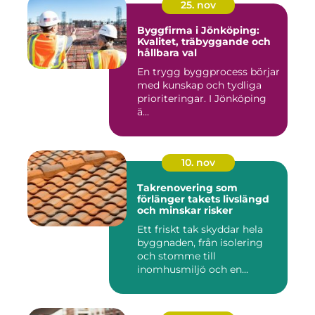
25. nov
Byggfirma i Jönköping:
Kvalitet, träbyggande och
hållbara val
En trygg byggprocess börjar
med kunskap och tydliga
prioriteringar. I Jönköping
ä...
10. nov
Takrenovering som
förlänger takets livslängd
och minskar risker
Ett friskt tak skyddar hela
byggnaden, från isolering
och stomme till
inomhusmiljö och en...