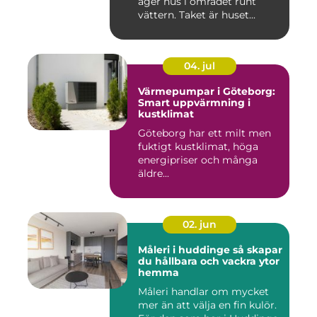
äger hus i området runt
vättern. Taket är huset...
04. jul
Värmepumpar i Göteborg:
Smart uppvärmning i
kustklimat
Göteborg har ett milt men
fuktigt kustklimat, höga
energipriser och många
äldre...
02. jun
Måleri i huddinge så skapar
du hållbara och vackra ytor
hemma
Måleri handlar om mycket
mer än att välja en fin kulör.