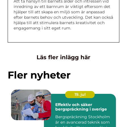
Att ta hänsyn till barnets ålder och intressen vid
inredning av ett barnrum är viktigt eftersom det
hjälper till att skapa en miljö som är anpassad
efter barnets behov och utveckling. Det kan också
hjälpa till att stimulera barnets kreativitet och
engagemang i sitt eget rum.
Läs fler inlägg här
Fler nyheter
19. jul
Effektiv och säker
bergspräckning i sverige
Bergspräckning Stockholm
är en avancerad teknik som