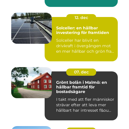
12. dec
Solceller: en hållbar
investering för framtiden
Solceller har blivit en
drivkraft i övergången mot
en mer hållbar och grön fra...
07. dec
Grönt bolån i Malmö: en
hållbar framtid för
bostadsägare
I takt med att fler människor
strävar efter att leva mer
hållbart har intresset f&ou...