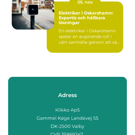
05. nov
Elektriker i Oskarshamn:
Expertis och hållbara
lösningar
En elektriker i Oskarshamn
spelar en avgörande roll i
vårt samhälle genom att sä...
Adress