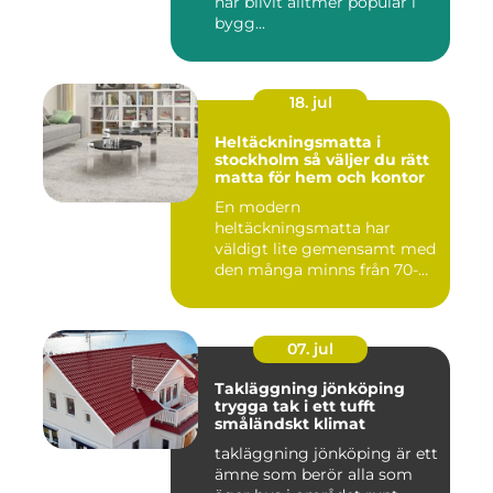
har blivit alltmer populär i
bygg...
18. jul
Heltäckningsmatta i
stockholm så väljer du rätt
matta för hem och kontor
En modern
heltäckningsmatta har
väldigt lite gemensamt med
den många minns från 70-
och 80talet. Ida...
07. jul
Takläggning jönköping
trygga tak i ett tufft
småländskt klimat
takläggning jönköping är ett
ämne som berör alla som