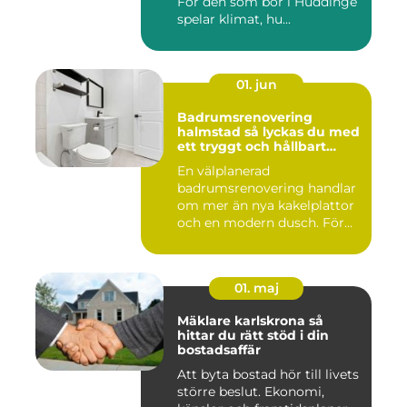
För den som bor i Huddinge
spelar klimat, hu...
01. jun
Badrumsrenovering
halmstad så lyckas du med
ett tryggt och hållbart
badrum
En välplanerad
badrumsrenovering handlar
om mer än nya kakelplattor
och en modern dusch. För
många i...
01. maj
Mäklare karlskrona så
hittar du rätt stöd i din
bostadsaffär
Att byta bostad hör till livets
större beslut. Ekonomi,