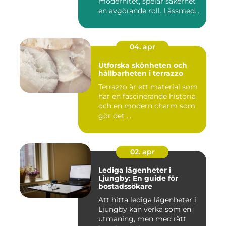
modernitet, spelar säkerhet
en avgörande roll. Låssmed
S...
04. apr
Utforska skönheten och
hållbarheten i terrazzo
Terrazzo är ett material som
har en fascinerande historia
och en modern charm som
gör det ...
02. apr
Lediga lägenheter i
Ljungby: En guide för
bostadssökare
Att hitta lediga lägenheter i
Ljungby kan verka som en
utmaning, men med rätt