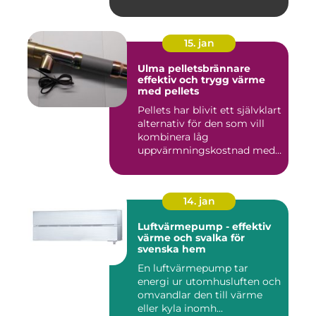
byggar...
15. jan
Ulma pelletsbrännare
effektiv och trygg värme
med pellets
Pellets har blivit ett självklart
alternativ för den som vill
kombinera låg
uppvärmningskostnad med
...
14. jan
Luftvärmepump - effektiv
värme och svalka för
svenska hem
En luftvärmepump tar
energi ur utomhusluften och
omvandlar den till värme
eller kyla inomh...