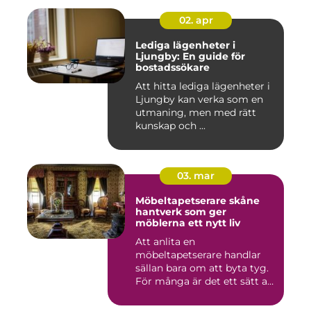
02. apr
Lediga lägenheter i
Ljungby: En guide för
bostadssökare
Att hitta lediga lägenheter i
Ljungby kan verka som en
utmaning, men med rätt
kunskap och ...
03. mar
Möbeltapetserare skåne
hantverk som ger
möblerna ett nytt liv
Att anlita en
möbeltapetserare handlar
sällan bara om att byta tyg.
För många är det ett sätt att
be...