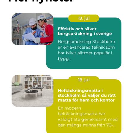
19. jul
Effektiv och säker
bergspräckning i sverige
Bergspräckning Stockholm
är en avancerad teknik som
har blivit alltmer populär i
bygg...
18. jul
Heltäckningsmatta i
stockholm så väljer du rätt
matta för hem och kontor
En modern
heltäckningsmatta har
väldigt lite gemensamt med
den många minns från 70-
och 80talet. Ida...