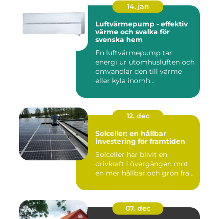
14. jan
Luftvärmepump - effektiv
värme och svalka för
svenska hem
En luftvärmepump tar
energi ur utomhusluften och
omvandlar den till värme
eller kyla inomh...
12. dec
Solceller: en hållbar
investering för framtiden
Solceller har blivit en
drivkraft i övergången mot
en mer hållbar och grön fra...
07. dec