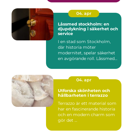
04. apr
Låssmed stockholm: en
djupdykning i säkerhet och
service
I en stad som Stockholm,
där historia möter
modernitet, spelar säkerhet
en avgörande roll. Låssmed
S...
04. apr
Utforska skönheten och
hållbarheten i terrazzo
Terrazzo är ett material som
har en fascinerande historia
och en modern charm som
gör det ...