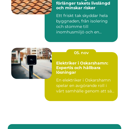
förlänger takets livslängd
och minskar risker
Ett friskt tak skyddar hela
byggnaden, från isolering
och stomme till
inomhusmiljö och en...
05. nov
Elektriker i Oskarshamn:
Expertis och hållbara
lösningar
En elektriker i Oskarshamn
spelar en avgörande roll i
vårt samhälle genom att sä...