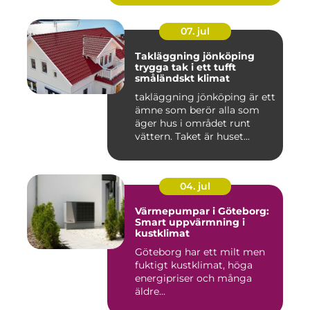
07. jul
Takläggning jönköping
trygga tak i ett tufft
småländskt klimat
takläggning jönköping är ett
ämne som berör alla som
äger hus i området runt
vättern. Taket är huset...
04. jul
Värmepumpar i Göteborg:
Smart uppvärmning i
kustklimat
Göteborg har ett milt men
fuktigt kustklimat, höga
energipriser och många
äldre...