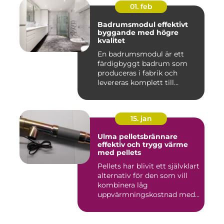
01. feb
Badrumsmodul effektivt
byggande med högre
kvalitet
En badrumsmodul är ett
färdigbyggt badrum som
produceras i fabrik och
levereras komplett till
byggar...
15. jan
Ulma pelletsbrännare
effektiv och trygg värme
med pellets
Pellets har blivit ett självklart
alternativ för den som vill
kombinera låg
uppvärmningskostnad med
...