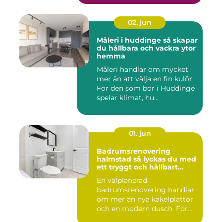
02. jun
Måleri i huddinge så skapar
du hållbara och vackra ytor
hemma
Måleri handlar om mycket
mer än att välja en fin kulör.
För den som bor i Huddinge
spelar klimat, hu...
01. jun
Badrumsrenovering
halmstad så lyckas du med
ett tryggt och hållbart
badrum
En välplanerad
badrumsrenovering handlar
om mer än nya kakelplattor
och en modern dusch. För
många i...