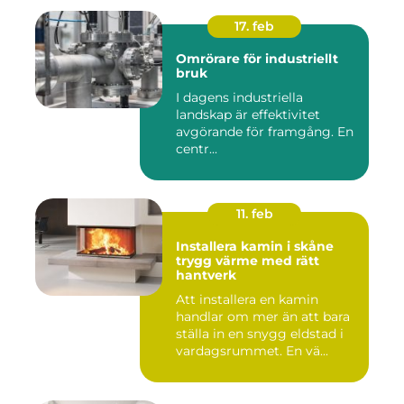
17. feb
Omrörare för industriellt
bruk
I dagens industriella
landskap är effektivitet
avgörande för framgång. En
centr...
11. feb
Installera kamin i skåne
trygg värme med rätt
hantverk
Att installera en kamin
handlar om mer än att bara
ställa in en snygg eldstad i
vardagsrummet. En vä...