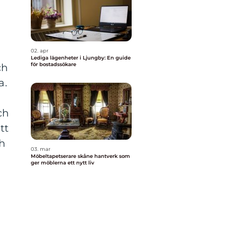
02. apr
Lediga lägenheter i Ljungby: En guide
för bostadssökare
ch
a.
ch
tt
ch
03. mar
Möbeltapetserare skåne hantverk som
ger möblerna ett nytt liv