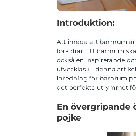
Introduktion:
Att inreda ett barnrum ä
föräldrar. Ett barnrum ska
också en inspirerande och 
utvecklas i. I denna artik
inredning för barnrum poj
det perfekta utrymmet för
En övergripande 
pojke