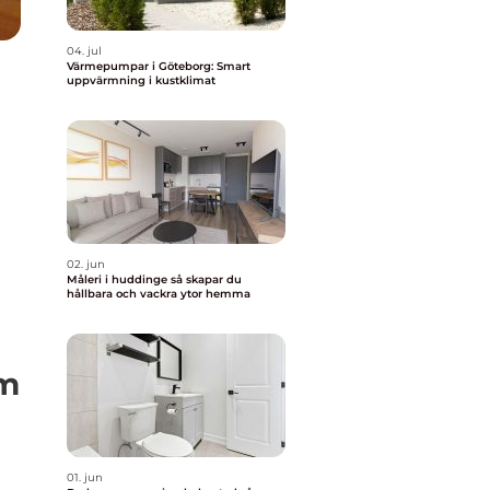
04. jul
Värmepumpar i Göteborg: Smart
uppvärmning i kustklimat
02. jun
Måleri i huddinge så skapar du
hållbara och vackra ytor hemma
um
01. jun