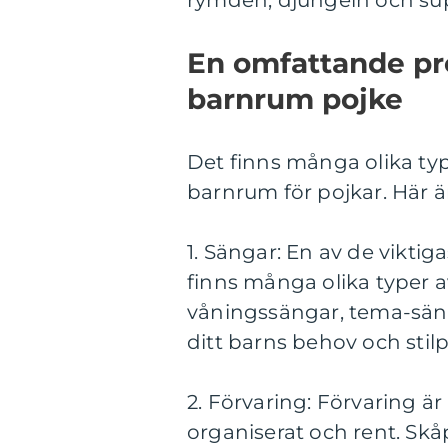
rymden, djungeln och sup
En omfattande pr
barnrum pojke
Det finns många olika ty
barnrum för pojkar. Här ä
1. Sängar: En av de vikti
finns många olika typer av
våningssängar, tema-sän
ditt barns behov och stilp
2. Förvaring: Förvaring ä
organiserat och rent. Skåp