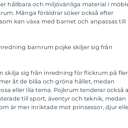
r hållbara och miljövänliga material i möbl
nrum. Många föräldrar söker också efter
 som kan växa med barnet och anpassas till
nredning barnrum pojke skiljer sig från
skilja sig från inredning för flickrum på fle
s mer åt de blåa och gröna hållet, medan
rosa eller lila tema. Pojkrum tenderar också a
erade till sport, äventyr och teknik, medan
om är mer inriktade mot prinsessor, djur ell