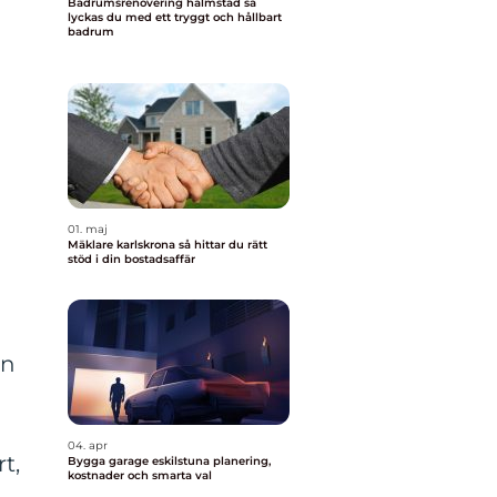
Badrumsrenovering halmstad så
lyckas du med ett tryggt och hållbart
badrum
01. maj
Mäklare karlskrona så hittar du rätt
stöd i din bostadsaffär
en
04. apr
t,
Bygga garage eskilstuna planering,
kostnader och smarta val