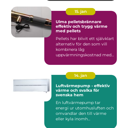
15. jan
Ulma pelletsbrännare
effektiv och trygg värme
med pellets
Pellets har blivit ett självklart
alternativ för den som vill
kombinera låg
uppvärmningskostnad med
...
14. jan
Luftvärmepump - effektiv
värme och svalka för
svenska hem
En luftvärmepump tar
energi ur utomhusluften och
omvandlar den till värme
eller kyla inomh...