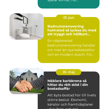
spelar klimat, hu...
01. jun
Badrumsrenovering
halmstad så lyckas du med
ett tryggt och hållbart
badrum
En välplanerad
badrumsrenovering handlar
om mer än nya kakelplattor
och en modern dusch. För
många i...
01. maj
Mäklare karlskrona så
hittar du rätt stöd i din
bostadsaffär
Att byta bostad hör till livets
större beslut. Ekonomi,
känslor och framtidsplaner