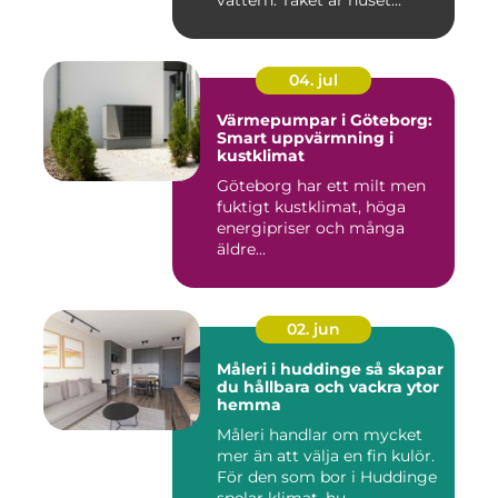
vättern. Taket är huset...
04. jul
Värmepumpar i Göteborg:
Smart uppvärmning i
kustklimat
Göteborg har ett milt men
fuktigt kustklimat, höga
energipriser och många
äldre...
02. jun
Måleri i huddinge så skapar
du hållbara och vackra ytor
hemma
Måleri handlar om mycket
mer än att välja en fin kulör.
För den som bor i Huddinge