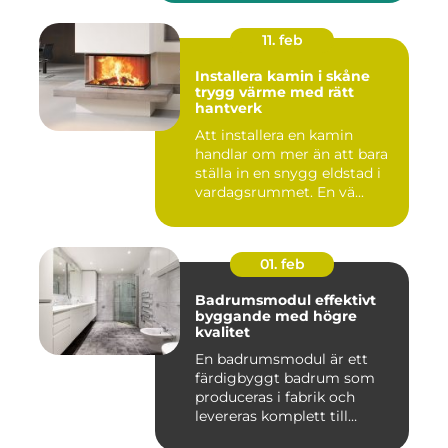
11. feb
Installera kamin i skåne
trygg värme med rätt
hantverk
Att installera en kamin
handlar om mer än att bara
ställa in en snygg eldstad i
vardagsrummet. En vä...
01. feb
Badrumsmodul effektivt
byggande med högre
kvalitet
En badrumsmodul är ett
färdigbyggt badrum som
produceras i fabrik och
levereras komplett till
byggar...