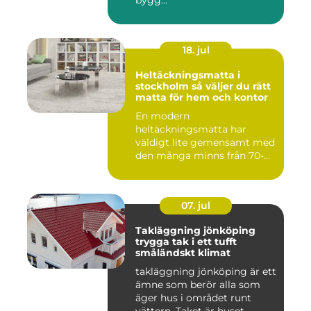
bygg...
18. jul
Heltäckningsmatta i
stockholm så väljer du rätt
matta för hem och kontor
En modern
heltäckningsmatta har
väldigt lite gemensamt med
den många minns från 70-
och 80talet. Ida...
07. jul
Takläggning jönköping
trygga tak i ett tufft
småländskt klimat
takläggning jönköping är ett
ämne som berör alla som
äger hus i området runt