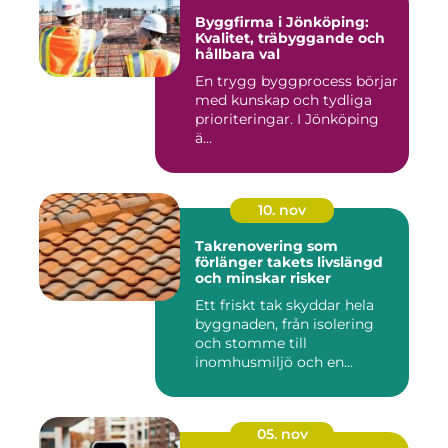
Byggfirma i Jönköping:
Kvalitet, träbyggande och
hållbara val
En trygg byggprocess börjar
med kunskap och tydliga
prioriteringar. I Jönköping
ä...
10. nov
Takrenovering som
förlänger takets livslängd
och minskar risker
Ett friskt tak skyddar hela
byggnaden, från isolering
och stomme till
inomhusmiljö och en...
05. nov