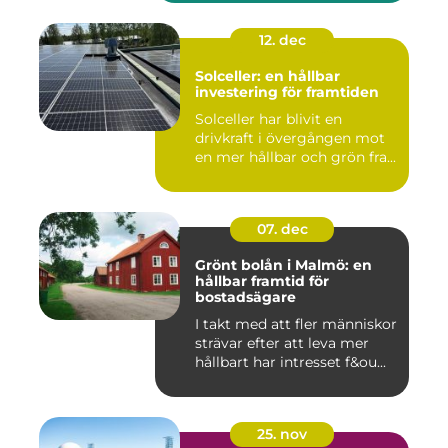
12. dec
Solceller: en hållbar
investering för framtiden
Solceller har blivit en
drivkraft i övergången mot
en mer hållbar och grön fra...
07. dec
Grönt bolån i Malmö: en
hållbar framtid för
bostadsägare
I takt med att fler människor
strävar efter att leva mer
hållbart har intresset f&ou...
25. nov