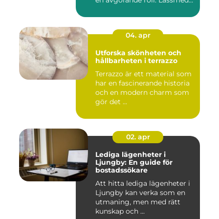
en avgörande roll. Låssmed
S...
04. apr
Utforska skönheten och
hållbarheten i terrazzo
Terrazzo är ett material som
har en fascinerande historia
och en modern charm som
gör det ...
02. apr
Lediga lägenheter i
Ljungby: En guide för
bostadssökare
Att hitta lediga lägenheter i
Ljungby kan verka som en
utmaning, men med rätt
kunskap och ...