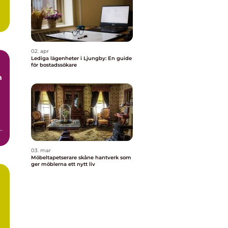
.
02. apr
Lediga lägenheter i Ljungby: En guide
för bostadssökare
t
03. mar
Möbeltapetserare skåne hantverk som
ger möblerna ett nytt liv