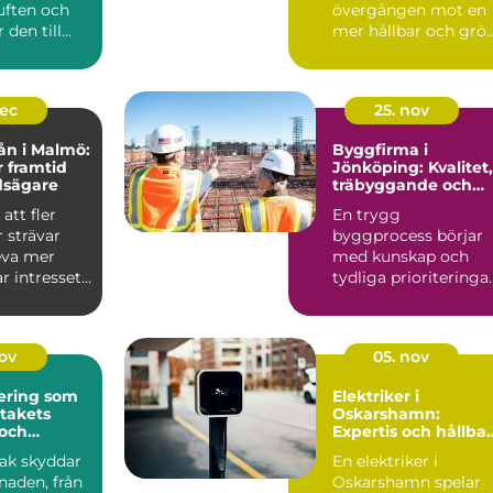
ften och
övergången mot en
den till
mer hållbar och grö
r kyla
fra...
dec
25. nov
ån i Malmö:
Byggfirma i
r framtid
Jönköping: Kvalitet,
dsägare
träbyggande och
hållbara val
att fler
En trygg
 strävar
byggprocess börjar
leva mer
med kunskap och
ar intresset
tydliga prioriteringar
I Jönköping ä...
nov
05. nov
ering som
Elektriker i
 takets
Oskarshamn:
 och
Expertis och hållba
isker
lösningar
 tak skyddar
En elektriker i
naden, från
Oskarshamn spelar