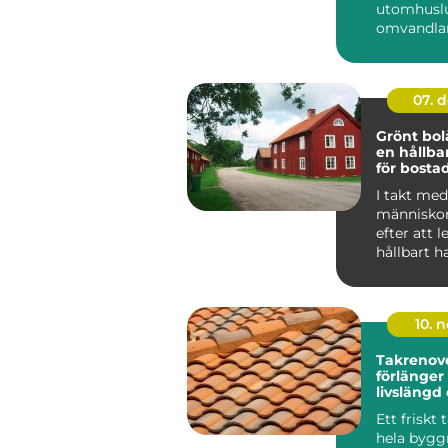
utomhuslu
omvandlar 
värme elle
inomh...
07. 
Grönt bol
en hållba
för bosta
I takt med 
människor
efter att 
hållbart h
f&ou...
10. 
Takrenov
förlänger
livslängd
minskar r
Ett friskt
hela bygg