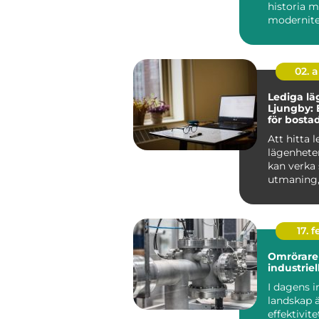
historia 
modernitet
säkerhet 
avgörande 
Låssmed S.
02. 
Lediga lä
Ljungby: 
för bosta
Att hitta 
lägenhete
kan verka
utmaning
rätt kunska
17. f
Omrörare 
industriel
I dagens i
landskap 
effektivit