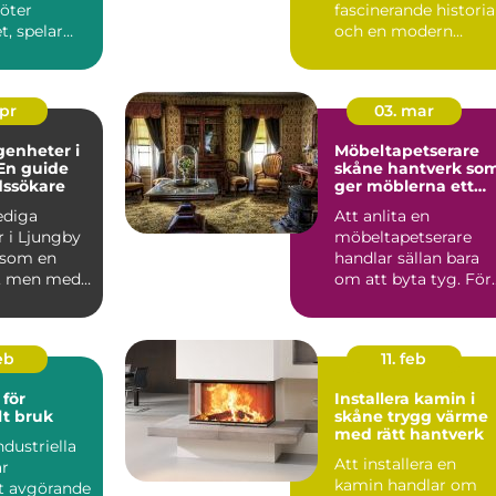
möter
fascinerande historia
, spelar
och en modern
en
charm som gör det ..
roll.
..
apr
03. mar
genheter i
Möbeltapetserare
En guide
skåne hantverk som
dssökare
ger möblerna ett
nytt liv
lediga
Att anlita en
r i Ljungby
möbeltapetserare
 som en
handlar sällan bara
, men med
om att byta tyg. För
p och ...
många är det ett sät
att be...
eb
11. feb
för
Installera kamin i
lt bruk
skåne trygg värme
med rätt hantverk
ndustriella
Att installera en
är
kamin handlar om
et avgörande