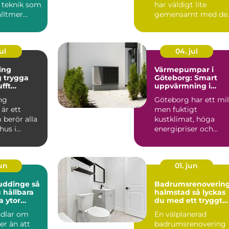
 teknik som
har väldigt lite
alltmer
gemensamt med de
bygg...
många minns från 7
och 80talet. Ida...
ul
04. jul
ing
Värmepumpar i
ga
Göteborg: Smart
ufft
uppvärmning i
kt klimat
kustklimat
ng
Göteborg har ett mil
är ett
men fuktigt
berör alla
kustklimat, höga
hus i
energipriser och
unt vättern.
många äldre...
set...
jun
01. jun
uddinge så
Badrumsrenoverin
 hållbara
halmstad så lyckas
a ytor
du med ett tryggt
och hållbart badru
ndlar om
En välplanerad
r än att
badrumsrenovering