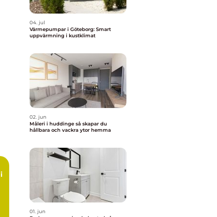
04. jul
Värmepumpar i Göteborg: Smart
uppvärmning i kustklimat
02. jun
Måleri i huddinge så skapar du
hållbara och vackra ytor hemma
i
01. jun