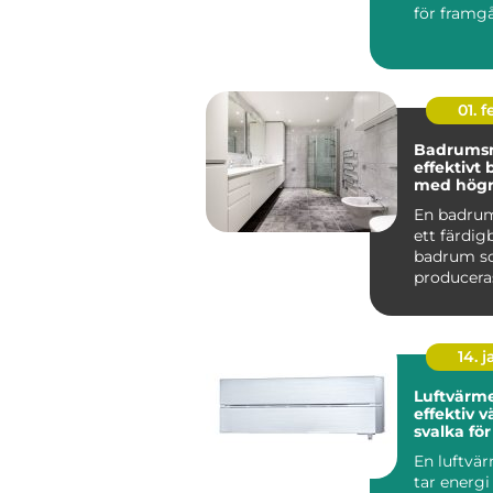
för framg
centr...
01. 
Badrums
effektivt
med högre
En badru
ett färdi
badrum 
produceras
och levere
komplett t
14. 
Luftvärm
effektiv 
svalka fö
hem
En luftv
tar energi