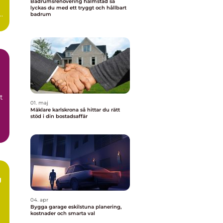
Badrumsrenovering halmstad så
lyckas du med ett tryggt och hållbart
n
badrum
0-
t
01. maj
Mäklare karlskrona så hittar du rätt
stöd i din bostadsaffär
g
04. apr
m
Bygga garage eskilstuna planering,
kostnader och smarta val