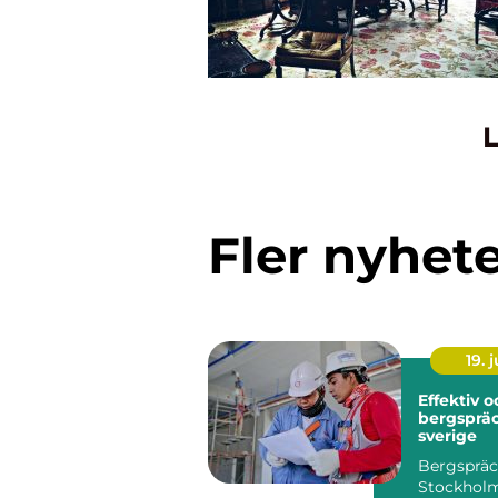
L
Fler nyhet
19. j
Effektiv 
bergspräc
sverige
Bergspräc
Stockholm