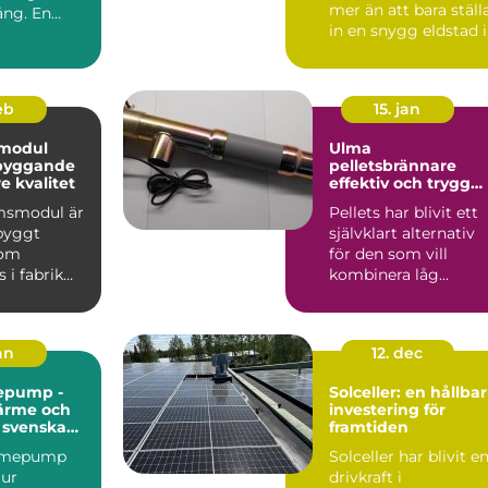
mer än att bara ställ
ång. En
in en snygg eldstad i
vardagsrummet. En
vä...
feb
15. jan
modul
Ulma
 byggande
pelletsbrännare
 kvalitet
effektiv och trygg
värme med pellets
msmodul är
Pellets har blivit ett
gbyggt
självklart alternativ
som
för den som vill
 i fabrik
kombinera låg
ras
uppvärmningskostn
ill byggar...
d med ...
jan
12. dec
epump -
Solceller: en hållbar
värme och
investering för
r svenska
framtiden
ärmepump
Solceller har blivit e
 ur
drivkraft i