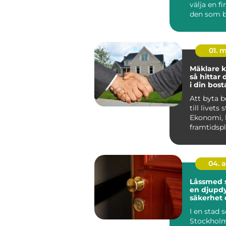
välja en fi
den som b
Huddinge 
klimat, hu.
01. 
Mäklare k
så hittar 
i din bost
Att byta 
till livets 
Ekonomi, 
framtidsp
ihop, och 
04. 
Låssmed 
en djupdy
säkerhet 
I en stad
Stockholm