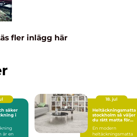
äs fler inlägg här
er
ul
18. jul
och säker
Heltäckningsmatta 
kning i
stockholm så väljer
du rätt matta för
hem och kontor
kning
En modern
 är en
heltäckningsmatta