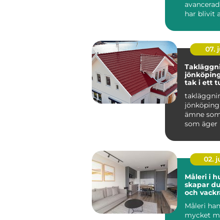
avancerad
har blivit 
populär i 
07. j
Takläggn
jönköping tryg
tak i ett t
småländs
takläggni
jönköping 
ämne som 
som äger 
området r
Taket är hu
02. 
Måleri i h
skapar du
och vackr
hemma
Måleri ha
mycket me