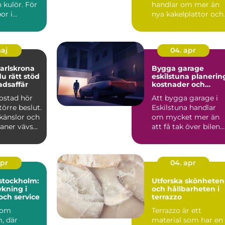
n kulör. För
handlar om mer än
or i
nya kakelplattor och
spelar
en modern dusch. F
..
många i...
maj
04. apr
arlskrona
Bygga garage
du rätt stöd
eskilstuna planering,
adsaffär
kostnader och
smarta val
bostad hör
Att bygga garage i
större beslut.
Eskilstuna handlar
känslor och
om mycket mer än
laner vävs
att få tak över bilen.
må...
Ett genomtänkt
garage ...
apr
04. apr
stockholm:
Utforska skönheten
kning i
och hållbarheten i
och service
terrazzo
 som
Terrazzo är ett
, där
material som har en