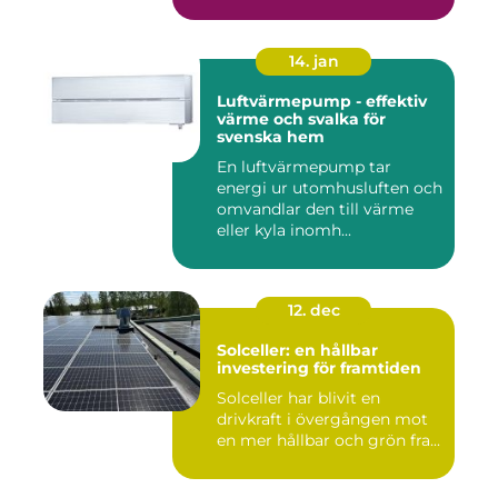
...
14. jan
Luftvärmepump - effektiv
värme och svalka för
svenska hem
En luftvärmepump tar
energi ur utomhusluften och
omvandlar den till värme
eller kyla inomh...
12. dec
Solceller: en hållbar
investering för framtiden
Solceller har blivit en
drivkraft i övergången mot
en mer hållbar och grön fra...