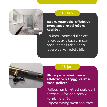
01. feb
Badrumsmodul effektivt
byggande med högre
kvalitet
En badrumsmodul är ett
färdigbyggt badrum som
produceras i fabrik och
levereras komplett till
byggar...
15. jan
Ulma pelletsbrännare
effektiv och trygg värme
med pellets
Pellets har blivit ett självklart
alternativ för den som vill
kombinera låg
uppvärmningskostnad med