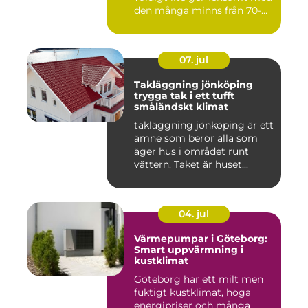
den många minns från 70-
och 80talet. Ida...
07. jul
Takläggning jönköping
trygga tak i ett tufft
småländskt klimat
takläggning jönköping är ett
ämne som berör alla som
äger hus i området runt
vättern. Taket är huset...
04. jul
Värmepumpar i Göteborg:
Smart uppvärmning i
kustklimat
Göteborg har ett milt men
fuktigt kustklimat, höga
energipriser och många