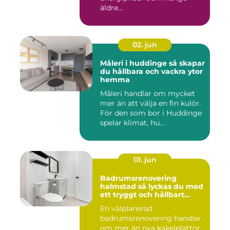
äldre...
02. jun
Måleri i huddinge så skapar
du hållbara och vackra ytor
hemma
Måleri handlar om mycket
mer än att välja en fin kulör.
För den som bor i Huddinge
spelar klimat, hu...
01. jun
Badrumsrenovering
halmstad så lyckas du med
ett tryggt och hållbart
badrum
En välplanerad
badrumsrenovering handlar
om mer än nya kakelplattor