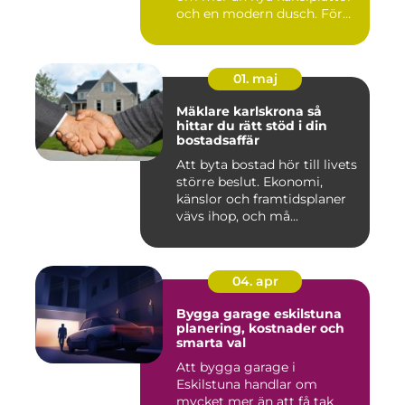
och en modern dusch. För
många i...
01. maj
Mäklare karlskrona så
hittar du rätt stöd i din
bostadsaffär
Att byta bostad hör till livets
större beslut. Ekonomi,
känslor och framtidsplaner
vävs ihop, och må...
04. apr
Bygga garage eskilstuna
planering, kostnader och
smarta val
Att bygga garage i
Eskilstuna handlar om
mycket mer än att få tak