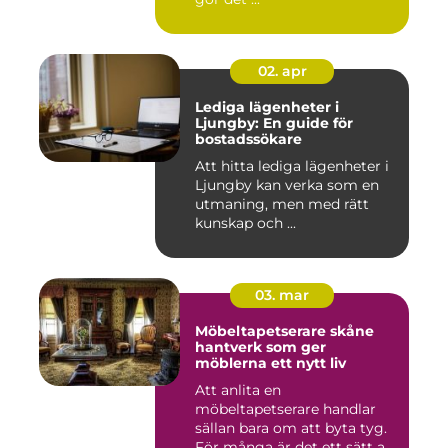
02. apr
Lediga lägenheter i
Ljungby: En guide för
bostadssökare
Att hitta lediga lägenheter i
Ljungby kan verka som en
utmaning, men med rätt
kunskap och ...
03. mar
Möbeltapetserare skåne
hantverk som ger
möblerna ett nytt liv
Att anlita en
möbeltapetserare handlar
sällan bara om att byta tyg.
För många är det ett sätt att