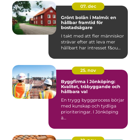
07. dec
Grönt bolån i Malmö: en
hållbar framtid för
bostadsägare
I takt med att fler människor
strävar efter att leva mer
hållbart har intresset f&ou...
25. nov
Byggfirma i Jönköping:
Kvalitet, träbyggande och
hållbara val
En trygg byggprocess börjar
med kunskap och tydliga
prioriteringar. I Jönköping
ä...