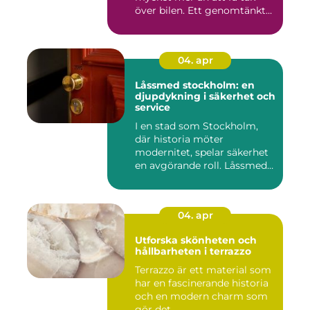
över bilen. Ett genomtänkt
garage ...
04. apr
Låssmed stockholm: en
djupdykning i säkerhet och
service
I en stad som Stockholm,
där historia möter
modernitet, spelar säkerhet
en avgörande roll. Låssmed
S...
04. apr
Utforska skönheten och
hållbarheten i terrazzo
Terrazzo är ett material som
har en fascinerande historia
och en modern charm som
gör det ...