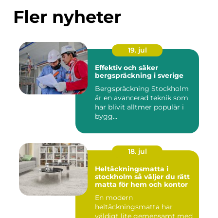
Fler nyheter
19. jul
Effektiv och säker
bergspräckning i sverige
Bergspräckning Stockholm
är en avancerad teknik som
har blivit alltmer populär i
bygg...
18. jul
Heltäckningsmatta i
stockholm så väljer du rätt
matta för hem och kontor
En modern
heltäckningsmatta har
väldigt lite gemensamt med