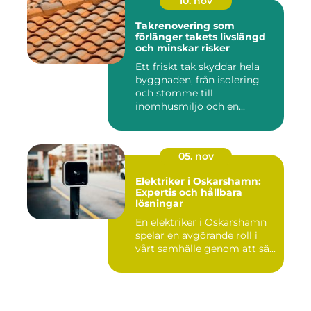
10. nov
Takrenovering som
förlänger takets livslängd
och minskar risker
Ett friskt tak skyddar hela
byggnaden, från isolering
och stomme till
inomhusmiljö och en...
05. nov
Elektriker i Oskarshamn:
Expertis och hållbara
lösningar
En elektriker i Oskarshamn
spelar en avgörande roll i
vårt samhälle genom att sä...