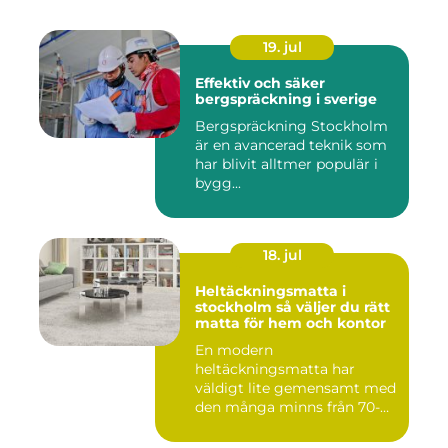
19. jul
Effektiv och säker
bergspräckning i sverige
Bergspräckning Stockholm
är en avancerad teknik som
har blivit alltmer populär i
bygg...
18. jul
Heltäckningsmatta i
stockholm så väljer du rätt
matta för hem och kontor
En modern
heltäckningsmatta har
väldigt lite gemensamt med
den många minns från 70-
och 80talet. Ida...