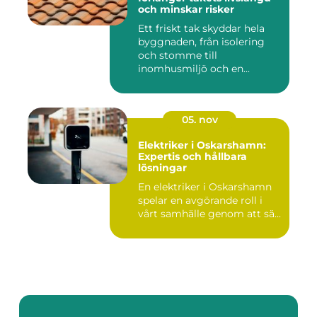
och minskar risker
Ett friskt tak skyddar hela
byggnaden, från isolering
och stomme till
inomhusmiljö och en...
05. nov
Elektriker i Oskarshamn:
Expertis och hållbara
lösningar
En elektriker i Oskarshamn
spelar en avgörande roll i
vårt samhälle genom att sä...