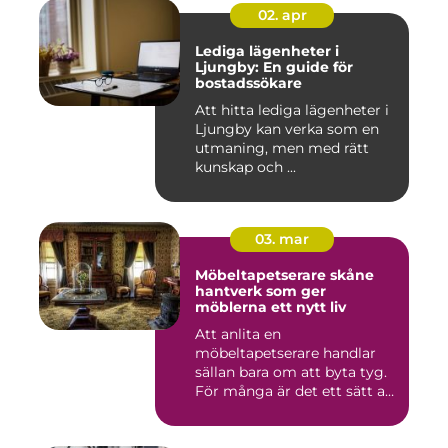
02. apr
Lediga lägenheter i
Ljungby: En guide för
bostadssökare
Att hitta lediga lägenheter i
Ljungby kan verka som en
utmaning, men med rätt
kunskap och ...
03. mar
Möbeltapetserare skåne
hantverk som ger
möblerna ett nytt liv
Att anlita en
möbeltapetserare handlar
sällan bara om att byta tyg.
För många är det ett sätt att
be...