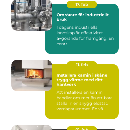
17. feb
Omrörare för industriellt
bruk
I dagens industriella
landskap är effektivitet
avgörande för framgång. En
centr...
11. feb
Installera kamin i skåne
trygg värme med rätt
hantverk
Att installera en kamin
handlar om mer än att bara
ställa in en snygg eldstad i
vardagsrummet. En vä...
01. feb