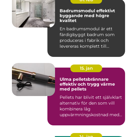
Badrumsmodul effektivt
byggande med högre
kvalitet
En badrumsmodul är ett
färdigbyggt badrum som
produceras i fabrik och
levereras komplett till
byggar...
15. jan
Ulma pelletsbrännare
effektiv och trygg värme
med pellets
Pellets har blivit ett självklart
alternativ för den som vill
kombinera låg
uppvärmningskostnad med
...
14. jan