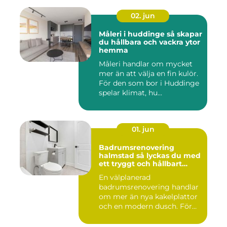
02. jun
Måleri i huddinge så skapar
du hållbara och vackra ytor
hemma
Måleri handlar om mycket
mer än att välja en fin kulör.
För den som bor i Huddinge
spelar klimat, hu...
01. jun
Badrumsrenovering
halmstad så lyckas du med
ett tryggt och hållbart
badrum
En välplanerad
badrumsrenovering handlar
om mer än nya kakelplattor
och en modern dusch. För
många i...