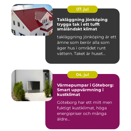
07. jul
Takläggning jönköping
trygga tak i ett tufft
småländskt klimat
takläggning jönköping är ett
ämne som berör alla som
äger hus i området runt
vättern. Taket är huset...
04. jul
Värmepumpar i Göteborg:
Smart uppvärmning i
kustklimat
Göteborg har ett milt men
fuktigt kustklimat, höga
energipriser och många
äldre...