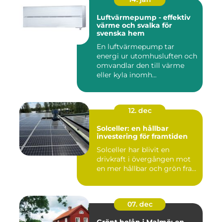
Luftvärmepump - effektiv
värme och svalka för
svenska hem
En luftvärmepump tar
energi ur utomhusluften och
omvandlar den till värme
eller kyla inomh...
12. dec
Solceller: en hållbar
investering för framtiden
Solceller har blivit en
drivkraft i övergången mot
en mer hållbar och grön fra...
07. dec