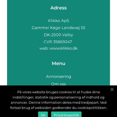
Adress
web:
www.klikko.dk
Menu
Annonsering
Om oss
Cookies
På vores website bruges cookies til at huske dine
indstillinger, statistik og personalisering af indhold og
Kontakta oss
annoncer. Denne information deles med tredjepart. Ved
Sitemap
fortsat brug af websiden godkender du cookiepolitikken.
Ok
Privatlivspolitik