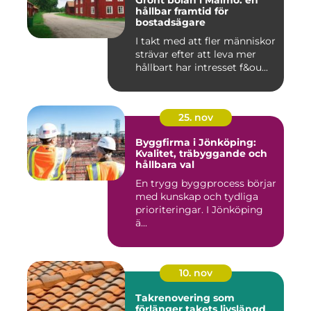
Grönt bolån i Malmö: en
hållbar framtid för
bostadsägare
I takt med att fler människor
strävar efter att leva mer
hållbart har intresset f&ou...
25. nov
Byggfirma i Jönköping:
Kvalitet, träbyggande och
hållbara val
En trygg byggprocess börjar
med kunskap och tydliga
prioriteringar. I Jönköping
ä...
10. nov
Takrenovering som
förlänger takets livslängd