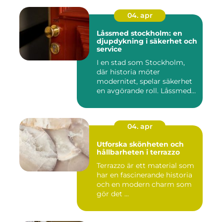
04. apr
Låssmed stockholm: en
djupdykning i säkerhet och
service
I en stad som Stockholm,
där historia möter
modernitet, spelar säkerhet
en avgörande roll. Låssmed
S...
04. apr
Utforska skönheten och
hållbarheten i terrazzo
Terrazzo är ett material som
har en fascinerande historia
och en modern charm som
gör det ...