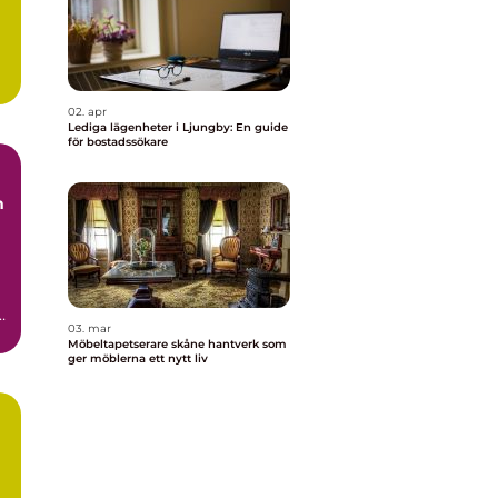
.
02. apr
Lediga lägenheter i Ljungby: En guide
för bostadssökare
03. mar
t
Möbeltapetserare skåne hantverk som
ger möblerna ett nytt liv