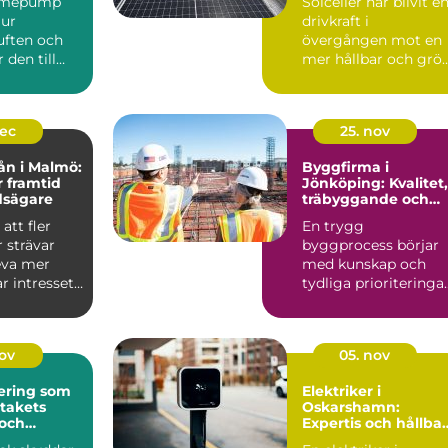
ärmepump
Solceller har blivit e
 ur
drivkraft i
ften och
övergången mot en
den till
mer hållbar och grö
r kyla
fra...
dec
25. nov
ån i Malmö:
Byggfirma i
r framtid
Jönköping: Kvalitet,
dsägare
träbyggande och
hållbara val
att fler
En trygg
 strävar
byggprocess börjar
leva mer
med kunskap och
ar intresset
tydliga prioriteringar
I Jönköping ä...
nov
05. nov
ering som
Elektriker i
 takets
Oskarshamn:
 och
Expertis och hållba
isker
lösningar