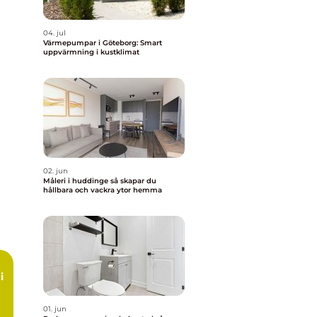
04. jul
Värmepumpar i Göteborg: Smart
uppvärmning i kustklimat
02. jun
Måleri i huddinge så skapar du
hållbara och vackra ytor hemma
i
01. jun