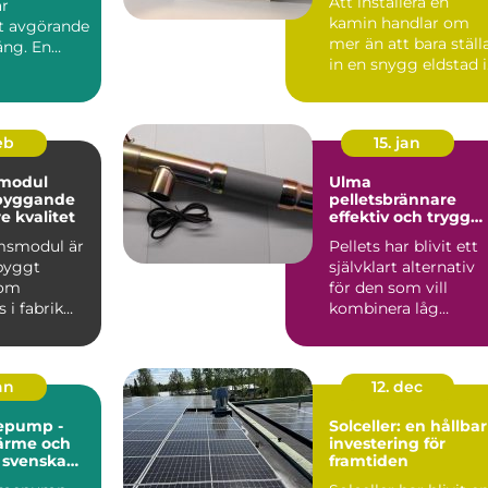
Att installera en
är
kamin handlar om
et avgörande
mer än att bara ställ
ång. En
in en snygg eldstad i
vardagsrummet. En
vä...
feb
15. jan
modul
Ulma
 byggande
pelletsbrännare
 kvalitet
effektiv och trygg
värme med pellets
msmodul är
Pellets har blivit ett
gbyggt
självklart alternativ
som
för den som vill
 i fabrik
kombinera låg
ras
uppvärmningskostn
ill byggar...
d med ...
jan
12. dec
epump -
Solceller: en hållbar
värme och
investering för
r svenska
framtiden