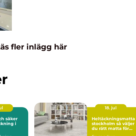
äs fler inlägg här
er
ul
18. jul
och säker
Heltäckningsmatta 
kning i
stockholm så väljer
du rätt matta för
hem och kontor