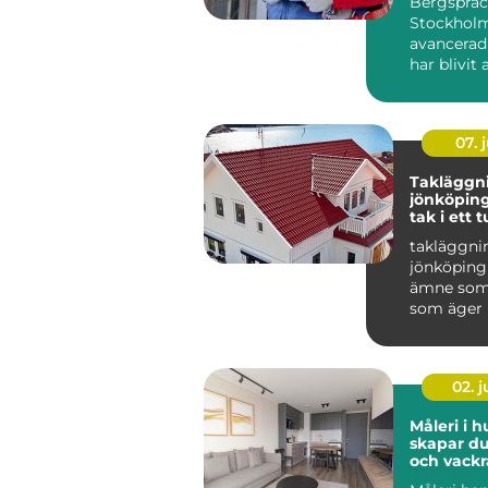
Bergspräc
Stockholm
avancerad
har blivit 
populär i 
07. j
Takläggn
jönköping tryg
tak i ett t
småländs
takläggni
jönköping 
ämne som 
som äger 
området r
Taket är hu
02. 
Måleri i h
skapar du
och vackr
hemma