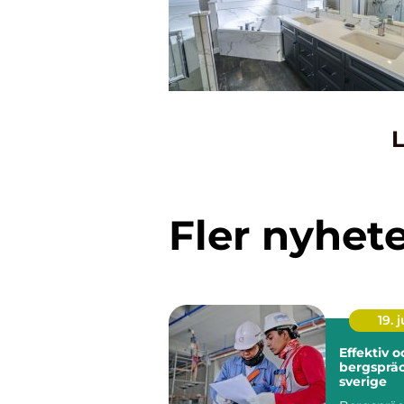
L
Fler nyhet
19. j
Effektiv 
bergspräc
sverige