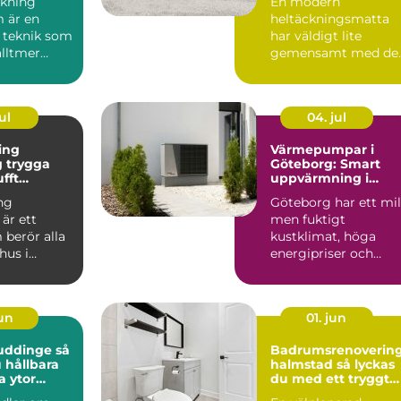
kning
En modern
 är en
heltäckningsmatta
 teknik som
har väldigt lite
alltmer
gemensamt med de
bygg...
många minns från 7
och 80talet. Ida...
ul
04. jul
ing
Värmepumpar i
ga
Göteborg: Smart
ufft
uppvärmning i
kt klimat
kustklimat
ng
Göteborg har ett mil
är ett
men fuktigt
berör alla
kustklimat, höga
hus i
energipriser och
unt vättern.
många äldre...
set...
jun
01. jun
uddinge så
Badrumsrenoverin
 hållbara
halmstad så lyckas
a ytor
du med ett tryggt
och hållbart badru