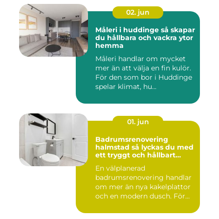
02. jun
Måleri i huddinge så skapar
du hållbara och vackra ytor
hemma
Måleri handlar om mycket
mer än att välja en fin kulör.
För den som bor i Huddinge
spelar klimat, hu...
01. jun
Badrumsrenovering
halmstad så lyckas du med
ett tryggt och hållbart
badrum
En välplanerad
badrumsrenovering handlar
om mer än nya kakelplattor
och en modern dusch. För
många i...