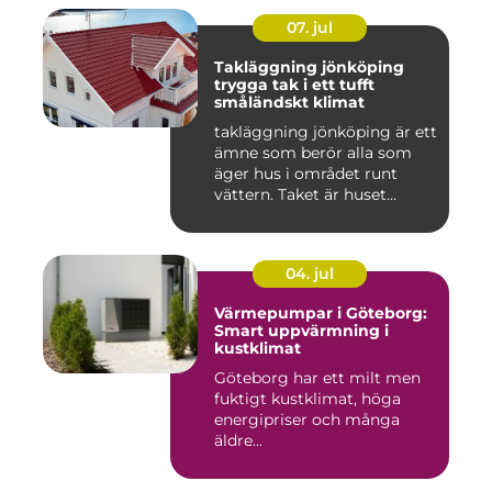
07. jul
Takläggning jönköping
trygga tak i ett tufft
småländskt klimat
takläggning jönköping är ett
ämne som berör alla som
äger hus i området runt
vättern. Taket är huset...
04. jul
Värmepumpar i Göteborg:
Smart uppvärmning i
kustklimat
Göteborg har ett milt men
fuktigt kustklimat, höga
energipriser och många
äldre...