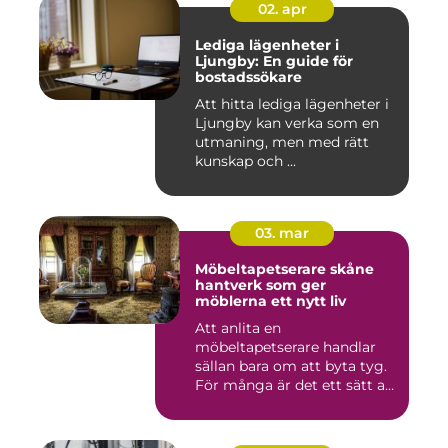
02. apr
Lediga lägenheter i
Ljungby: En guide för
bostadssökare
Att hitta lediga lägenheter i
Ljungby kan verka som en
utmaning, men med rätt
kunskap och ...
03. mar
Möbeltapetserare skåne
hantverk som ger
möblerna ett nytt liv
Att anlita en
möbeltapetserare handlar
sällan bara om att byta tyg.
För många är det ett sätt att
be...