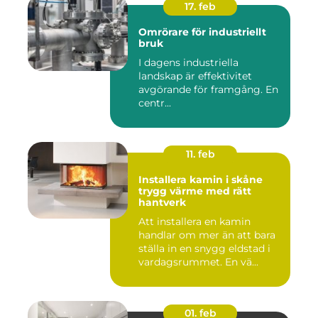
17. feb
Omrörare för industriellt
bruk
I dagens industriella
landskap är effektivitet
avgörande för framgång. En
centr...
11. feb
Installera kamin i skåne
trygg värme med rätt
hantverk
Att installera en kamin
handlar om mer än att bara
ställa in en snygg eldstad i
vardagsrummet. En vä...
01. feb