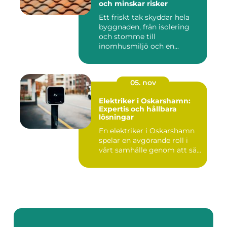
och minskar risker
Ett friskt tak skyddar hela
byggnaden, från isolering
och stomme till
inomhusmiljö och en...
05. nov
Elektriker i Oskarshamn:
Expertis och hållbara
lösningar
En elektriker i Oskarshamn
spelar en avgörande roll i
vårt samhälle genom att sä...