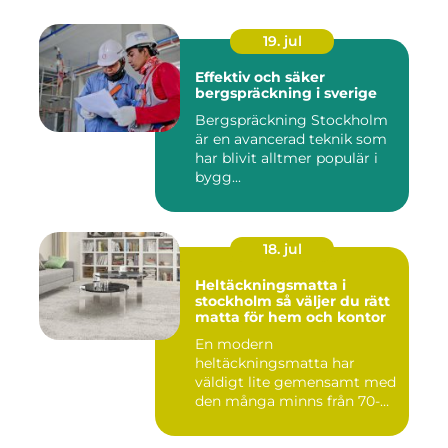
19. jul
Effektiv och säker
bergspräckning i sverige
Bergspräckning Stockholm
är en avancerad teknik som
har blivit alltmer populär i
bygg...
18. jul
Heltäckningsmatta i
stockholm så väljer du rätt
matta för hem och kontor
En modern
heltäckningsmatta har
väldigt lite gemensamt med
den många minns från 70-
och 80talet. Ida...