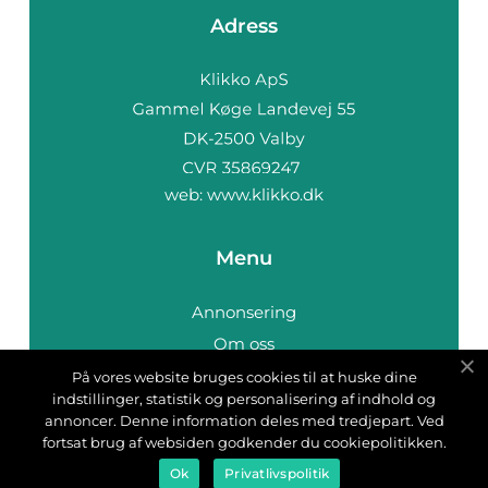
Adress
web:
www.klikko.dk
Menu
Annonsering
Om oss
Cookies
På vores website bruges cookies til at huske dine
indstillinger, statistik og personalisering af indhold og
Kontakta oss
annoncer. Denne information deles med tredjepart. Ved
Sitemap
fortsat brug af websiden godkender du cookiepolitikken.
Ok
Privatlivspolitik