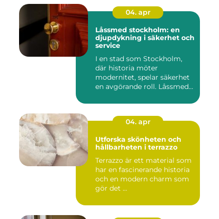
04. apr
Låssmed stockholm: en
djupdykning i säkerhet och
service
I en stad som Stockholm,
där historia möter
modernitet, spelar säkerhet
en avgörande roll. Låssmed
S...
04. apr
Utforska skönheten och
hållbarheten i terrazzo
Terrazzo är ett material som
har en fascinerande historia
och en modern charm som
gör det ...