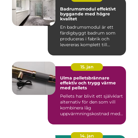
Badrumsmodul effektivt
byggande med högre
kvalitet
En badrumsmodul är ett
färdigbyggt badrum som
produceras i fabrik och
levereras komplett till
byggar...
15. jan
Ulma pelletsbrännare
effektiv och trygg värme
med pellets
Pellets har blivit ett självklart
alternativ för den som vill
kombinera låg
uppvärmningskostnad med
...
14. jan