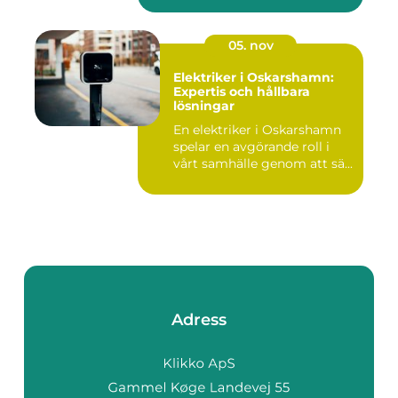
05. nov
Elektriker i Oskarshamn:
Expertis och hållbara
lösningar
En elektriker i Oskarshamn
spelar en avgörande roll i
vårt samhälle genom att sä...
Adress