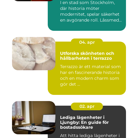
I en stad som Stockholm,
där historia möter
modernitet, spelar säkerhet
en avgörande roll. Låssmed
S...
04. apr
Utforska skönheten och
hållbarheten i terrazzo
Terrazzo är ett material som
har en fascinerande historia
och en modern charm som
gör det ...
02. apr
Lediga lägenheter i
Ljungby: En guide för
bostadssökare
Att hitta lediga lägenheter i