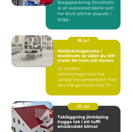
Bergspräckning Stockholm
är en avancerad teknik som
har blivit alltmer populär i
bygg...
18. jul
Heltäckningsmatta i
stockholm så väljer du rätt
matta för hem och kontor
En modern
heltäckningsmatta har
väldigt lite gemensamt med
den många minns från 70-
och 80talet. Ida...
07. jul
Takläggning jönköping
trygga tak i ett tufft
småländskt klimat