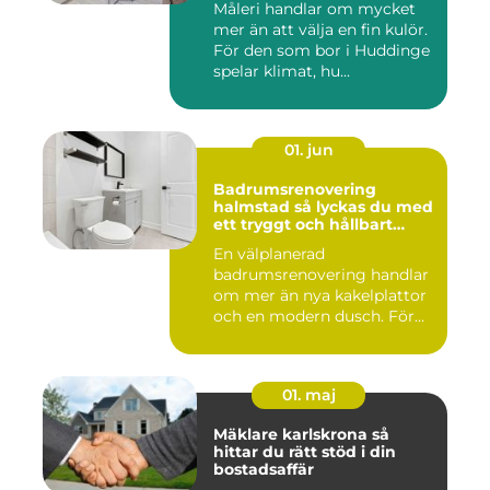
Måleri handlar om mycket
mer än att välja en fin kulör.
För den som bor i Huddinge
spelar klimat, hu...
01. jun
Badrumsrenovering
halmstad så lyckas du med
ett tryggt och hållbart
badrum
En välplanerad
badrumsrenovering handlar
om mer än nya kakelplattor
och en modern dusch. För
många i...
01. maj
Mäklare karlskrona så
hittar du rätt stöd i din
bostadsaffär