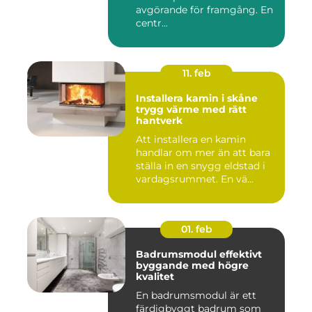
avgörande för framgång. En
centr...
11. feb
Installera kamin i skåne
trygg värme med rätt
hantverk
Att installera en kamin
handlar om mer än att bara
ställa in en snygg eldstad i
vardagsrummet. En vä...
01. feb
Badrumsmodul effektivt
byggande med högre
kvalitet
En badrumsmodul är ett
färdigbyggt badrum som