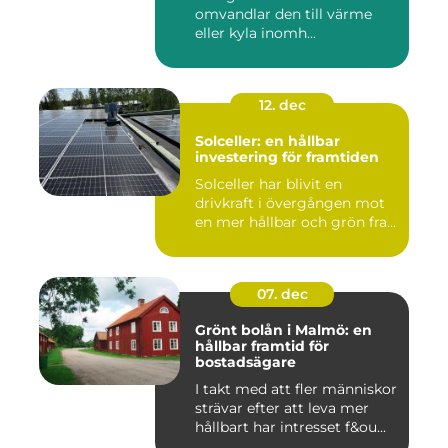
omvandlar den till värme
eller kyla inomh...
12. dec
Solceller: en hållbar
investering för framtiden
Solceller har blivit en
drivkraft i övergången mot
en mer hållbar och grön fra...
07. dec
Grönt bolån i Malmö: en
hållbar framtid för
bostadsägare
I takt med att fler människor
strävar efter att leva mer
hållbart har intresset f&ou...