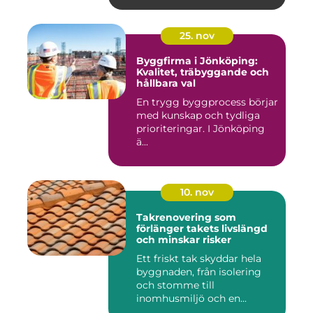
25. nov
Byggfirma i Jönköping:
Kvalitet, träbyggande och
hållbara val
En trygg byggprocess börjar
med kunskap och tydliga
prioriteringar. I Jönköping
ä...
10. nov
Takrenovering som
förlänger takets livslängd
och minskar risker
Ett friskt tak skyddar hela
byggnaden, från isolering
och stomme till
inomhusmiljö och en...