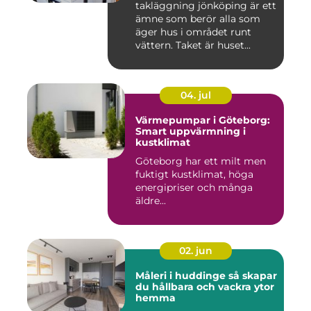
takläggning jönköping är ett
ämne som berör alla som
äger hus i området runt
vättern. Taket är huset...
04. jul
Värmepumpar i Göteborg:
Smart uppvärmning i
kustklimat
Göteborg har ett milt men
fuktigt kustklimat, höga
energipriser och många
äldre...
02. jun
Måleri i huddinge så skapar
du hållbara och vackra ytor
hemma