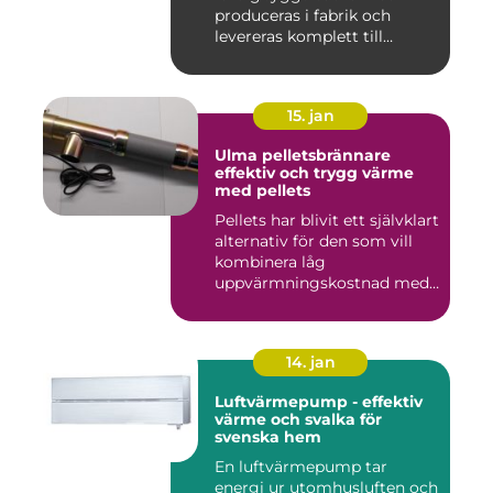
produceras i fabrik och
levereras komplett till
byggar...
15. jan
Ulma pelletsbrännare
effektiv och trygg värme
med pellets
Pellets har blivit ett självklart
alternativ för den som vill
kombinera låg
uppvärmningskostnad med
...
14. jan
Luftvärmepump - effektiv
värme och svalka för
svenska hem
En luftvärmepump tar
energi ur utomhusluften och