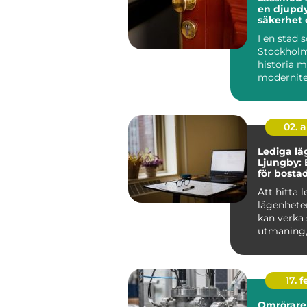
en djupdy
säkerhet 
I en stad
Stockholm
historia 
modernitet
säkerhet 
avgörande 
Låssmed S.
02. 
Lediga lä
Ljungby: 
för bosta
Att hitta 
lägenhete
kan verka
utmaning
rätt kunska
17. f
Omrörare 