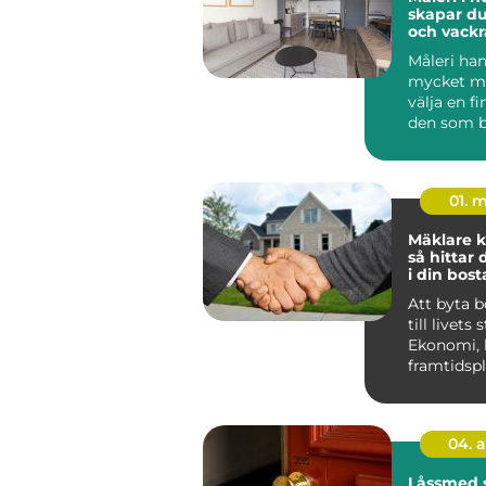
skapar du
och vackr
hemma
Måleri ha
mycket me
välja en fi
den som b
Huddinge 
klimat, hu.
01. 
Mäklare k
så hittar 
i din bost
Att byta 
till livets 
Ekonomi, 
framtidsp
ihop, och 
04. 
Låssmed 