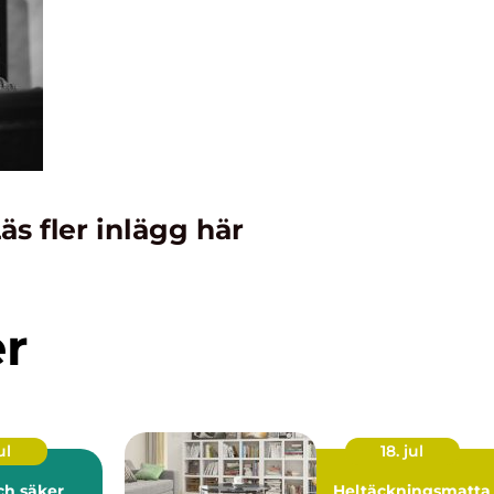
äs fler inlägg här
er
ul
18. jul
och säker
Heltäckningsmatta 