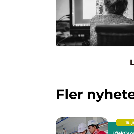
L
Fler nyhet
19. j
Effektiv 