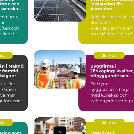
värme och
investering för
r svenska
framtiden
ärmepump
Solceller har blivit e
 ur
drivkraft i
ften och
övergången mot en
den till
mer hållbar och grö
r kyla
fra...
dec
25. nov
ån i Malmö:
Byggfirma i
r framtid
Jönköping: Kvalitet,
dsägare
träbyggande och
hållbara val
att fler
En trygg
 strävar
byggprocess börjar
leva mer
med kunskap och
ar intresset
tydliga prioriteringar
I Jönköping ä...
nov
05. nov
ering som
Elektriker i