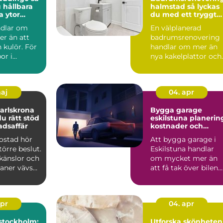
 hållbara
halmstad så lyckas
a ytor
du med ett tryggt
och hållbart badru
ndlar om
En välplanerad
r än att
badrumsrenovering
n kulör. För
handlar om mer än
or i
nya kakelplattor och
spelar
en modern dusch. F
..
många i...
maj
04. apr
arlskrona
Bygga garage
du rätt stöd
eskilstuna planering,
adsaffär
kostnader och
smarta val
bostad hör
Att bygga garage i
större beslut.
Eskilstuna handlar
känslor och
om mycket mer än
laner vävs
att få tak över bilen.
må...
Ett genomtänkt
garage ...
apr
04. apr
stockholm:
Utforska skönheten