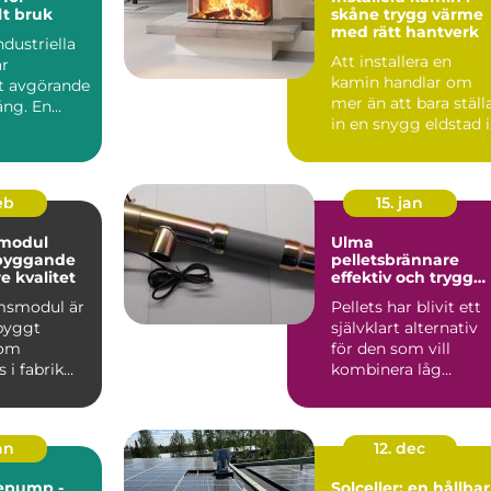
lt bruk
skåne trygg värme
med rätt hantverk
ndustriella
Att installera en
är
kamin handlar om
et avgörande
mer än att bara ställ
ång. En
in en snygg eldstad i
vardagsrummet. En
vä...
feb
15. jan
modul
Ulma
 byggande
pelletsbrännare
 kvalitet
effektiv och trygg
värme med pellets
msmodul är
Pellets har blivit ett
gbyggt
självklart alternativ
som
för den som vill
 i fabrik
kombinera låg
ras
uppvärmningskostn
ill byggar...
d med ...
jan
12. dec
epump -
Solceller: en hållbar