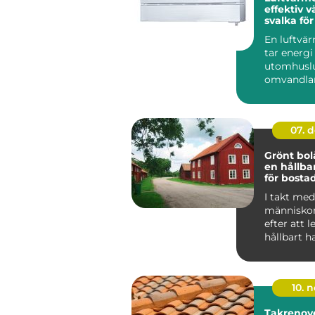
effektiv 
svalka fö
hem
En luftv
tar energi
utomhuslu
omvandlar 
värme elle
inomh...
07. 
Grönt bol
en hållba
för bosta
I takt med 
människor
efter att 
hållbart h
f&ou...
10. 
Takrenov