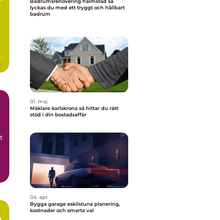
Badrumsrenovering halmstad så
lyckas du med ett tryggt och hållbart
badrum
n
0-
01. maj
Mäklare karlskrona så hittar du rätt
stöd i din bostadsaffär
t
04. apr
Bygga garage eskilstuna planering,
kostnader och smarta val
g