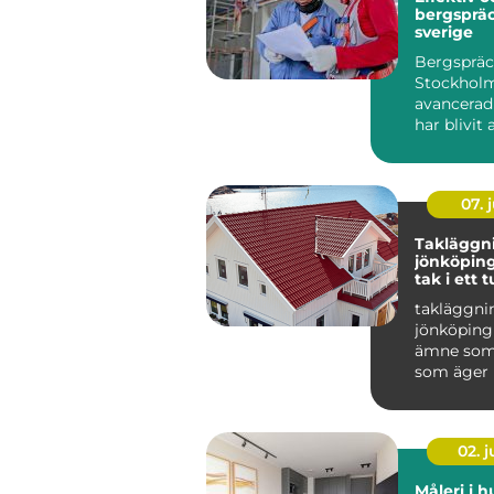
bergspräc
sverige
Bergspräc
Stockholm
avancerad
har blivit 
populär i 
07. j
Takläggn
jönköping tryg
tak i ett t
småländs
takläggni
jönköping 
ämne som 
som äger 
området r
Taket är hu
02. 
Måleri i h