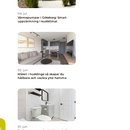
04. jul
Värmepumpar i Göteborg: Smart
uppvärmning i kustklimat
02. jun
Måleri i huddinge så skapar du
hållbara och vackra ytor hemma
01. jun
i