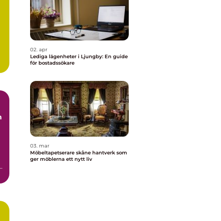
02. apr
Lediga lägenheter i Ljungby: En guide
för bostadssökare
.
03. mar
Möbeltapetserare skåne hantverk som
ger möblerna ett nytt liv
t