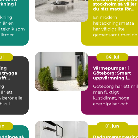
kning i
stockholm så väljer
du rätt matta för
hem och kontor
kning
En modern
 är en
heltäckningsmatta
 teknik som
har väldigt lite
alltmer
gemensamt med de
bygg...
många minns från 7
och 80talet. Ida...
ul
04. jul
ing
Värmepumpar i
ga
Göteborg: Smart
ufft
uppvärmning i
kt klimat
kustklimat
ng
Göteborg har ett mil
är ett
men fuktigt
berör alla
kustklimat, höga
hus i
energipriser och
unt vättern.
många äldre...
set...
jun
01. jun
uddinge så
Badrumsrenoverin