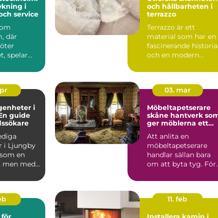
kning i
och hållbarheten i
och service
terrazzo
 som
Terrazzo är ett
, där
material som har en
möter
fascinerande historia
, spelar
och en modern
en
charm som gör det ..
roll.
..
apr
03. mar
genheter i
Möbeltapetserare
En guide
skåne hantverk som
dssökare
ger möblerna ett
nytt liv
lediga
Att anlita en
r i Ljungby
möbeltapetserare
 som en
handlar sällan bara
, men med
om att byta tyg. För
p och ...
många är det ett sät
att be...
eb
11. feb
för
Installera kamin i