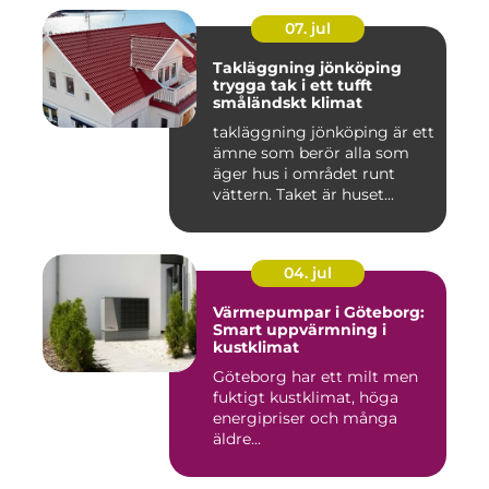
07. jul
Takläggning jönköping
trygga tak i ett tufft
småländskt klimat
takläggning jönköping är ett
ämne som berör alla som
äger hus i området runt
vättern. Taket är huset...
04. jul
Värmepumpar i Göteborg:
Smart uppvärmning i
kustklimat
Göteborg har ett milt men
fuktigt kustklimat, höga
energipriser och många
äldre...