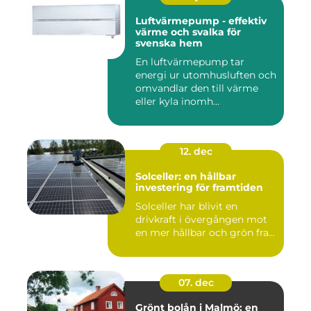
Luftvärmepump - effektiv
värme och svalka för
svenska hem
En luftvärmepump tar
energi ur utomhusluften och
omvandlar den till värme
eller kyla inomh...
12. dec
Solceller: en hållbar
investering för framtiden
Solceller har blivit en
drivkraft i övergången mot
en mer hållbar och grön fra...
07. dec
Grönt bolån i Malmö: en