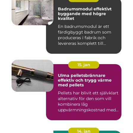
Badrumsmodul effektivt
byggande med högre
kvalitet
En badrumsmodul är ett
färdigbyggt badrum som
produceras i fabrik och
levereras komplett till
byggar...
15. jan
Ulma pelletsbrännare
effektiv och trygg värme
med pellets
Pellets har blivit ett självklart
alternativ för den som vill
kombinera låg
uppvärmningskostnad med
...
14. jan