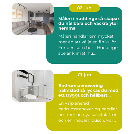
02. jun
Måleri i huddinge så skapar
du hållbara och vackra ytor
hemma
Måleri handlar om mycket
mer än att välja en fin kulör.
För den som bor i Huddinge
spelar klimat, hu...
01. jun
Badrumsrenovering
halmstad så lyckas du med
ett tryggt och hållbart
badrum
En välplanerad
badrumsrenovering handlar
om mer än nya kakelplattor
och en modern dusch. För
många i...