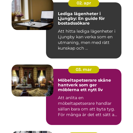
02. apr
Lediga lägenheter i
Ljungby: En guide för
bostadssökare
Att hitta lediga lägenheter i
Ljungby kan verka som en
utmaning, men med rätt
kunskap och ...
03. mar
Möbeltapetserare skåne
hantverk som ger
möblerna ett nytt liv
Att anlita en
möbeltapetserare handlar
sällan bara om att byta tyg.
För många är det ett sätt att
be...