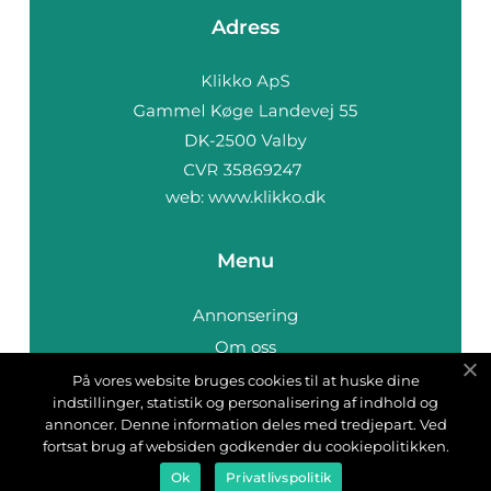
Adress
web:
www.klikko.dk
Menu
Annonsering
Om oss
Cookies
På vores website bruges cookies til at huske dine
indstillinger, statistik og personalisering af indhold og
Kontakta oss
annoncer. Denne information deles med tredjepart. Ved
Sitemap
fortsat brug af websiden godkender du cookiepolitikken.
Ok
Privatlivspolitik