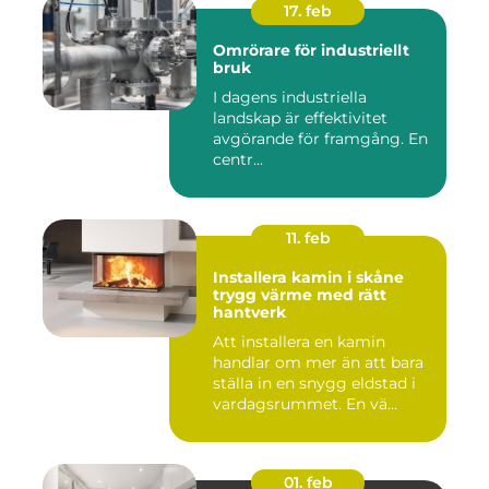
17. feb
Omrörare för industriellt
bruk
I dagens industriella
landskap är effektivitet
avgörande för framgång. En
centr...
11. feb
Installera kamin i skåne
trygg värme med rätt
hantverk
Att installera en kamin
handlar om mer än att bara
ställa in en snygg eldstad i
vardagsrummet. En vä...
01. feb