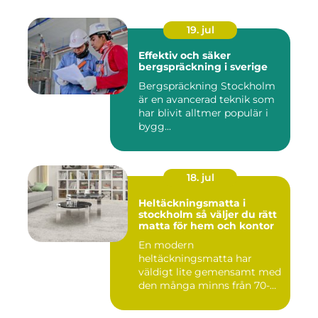
19. jul
Effektiv och säker
bergspräckning i sverige
Bergspräckning Stockholm
är en avancerad teknik som
har blivit alltmer populär i
bygg...
18. jul
Heltäckningsmatta i
stockholm så väljer du rätt
matta för hem och kontor
En modern
heltäckningsmatta har
väldigt lite gemensamt med
den många minns från 70-
och 80talet. Ida...