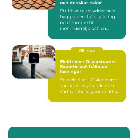
och minskar risker
Ett friskt tak skyddar hela
byggnaden, från isolering
och stomme till
inomhusmiljö och en...
05. nov
Elektriker i Oskarshamn:
Expertis och hållbara
lösningar
En elektriker i Oskarshamn
spelar en avgörande roll i
vårt samhälle genom att sä...