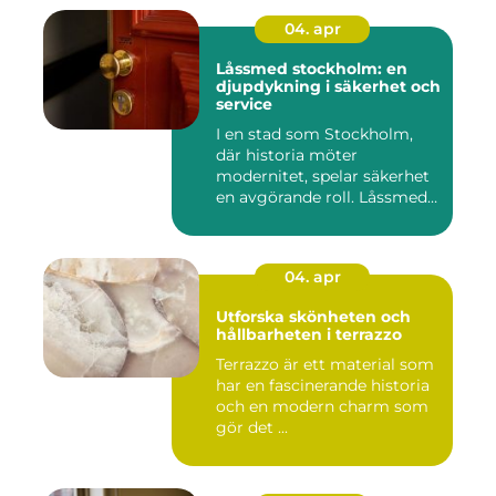
04. apr
Låssmed stockholm: en
djupdykning i säkerhet och
service
I en stad som Stockholm,
där historia möter
modernitet, spelar säkerhet
en avgörande roll. Låssmed
S...
04. apr
Utforska skönheten och
hållbarheten i terrazzo
Terrazzo är ett material som
har en fascinerande historia
och en modern charm som
gör det ...