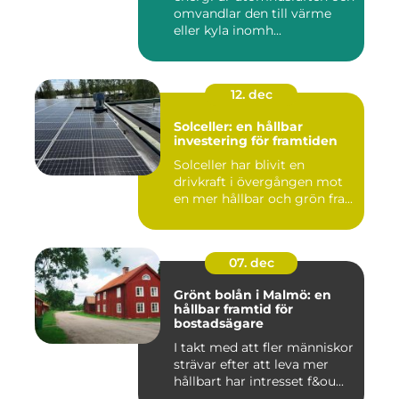
omvandlar den till värme
eller kyla inomh...
12. dec
Solceller: en hållbar
investering för framtiden
Solceller har blivit en
drivkraft i övergången mot
en mer hållbar och grön fra...
07. dec
Grönt bolån i Malmö: en
hållbar framtid för
bostadsägare
I takt med att fler människor
strävar efter att leva mer
hållbart har intresset f&ou...