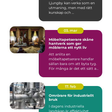
Ljungby kan verka som en
utmaning, men med rätt
kunskap och ...
03. mar
Möbeltapetserare skåne
hantverk som ger
möblerna ett nytt liv
Att anlita en
möbeltapetserare handlar
sällan bara om att byta tyg.
För många är det ett sätt att
be...
17. feb
Omrörare för industriellt
bruk
I dagens industriella
landskap är effektivitet