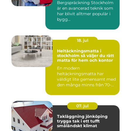
Bergspräckning Stockholm
är en avancerad teknik som
har blivit alltmer populär i
bygg...
18. jul
Heltäckningsmatta i
stockholm så väljer du rätt
matta för hem och kontor
En modern
heltäckningsmatta har
väldigt lite gemensamt med
den många minns från 70-
och 80talet. Ida...
07. jul
Takläggning jönköping
trygga tak i ett tufft
småländskt klimat