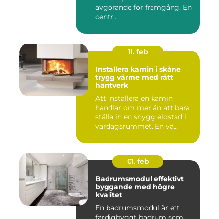
avgörande för framgång. En
centr...
11. feb
Installera kamin i skåne
trygg värme med rätt
hantverk
Att installera en kamin
handlar om mer än att bara
ställa in en snygg eldstad i
vardagsrummet. En vä...
01. feb
Badrumsmodul effektivt
byggande med högre
kvalitet
En badrumsmodul är ett
färdigbyggt badrum som