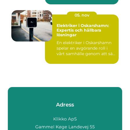
05. nov
Elektriker i Oskarshamn:
Expertis och hållbara
lösningar
En elektriker i Oskarshamn
spelar en avgörande roll i
vårt samhälle genom att sä...
Adress