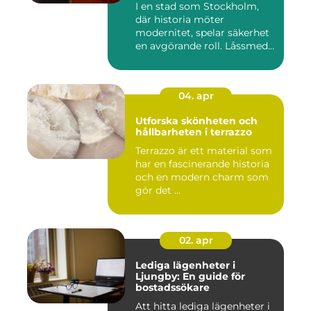
I en stad som Stockholm,
där historia möter
modernitet, spelar säkerhet
en avgörande roll. Låssmed
S...
04. apr
Utforska skönheten och
hållbarheten i terrazzo
Terrazzo är ett material som
har en fascinerande historia
och en modern charm som
gör det ...
02. apr
Lediga lägenheter i
Ljungby: En guide för
bostadssökare
Att hitta lediga lägenheter i