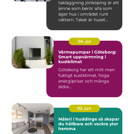
takläggning jönköping är ett
ämne som berör alla som
äger hus i området runt
vättern. Taket är huset...
04. jul
Värmepumpar i Göteborg:
Smart uppvärmning i
kustklimat
Göteborg har ett milt men
fuktigt kustklimat, höga
energipriser och många
äldre...
02. jun
Måleri i huddinge så skapar
du hållbara och vackra ytor
hemma