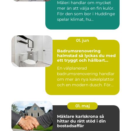
Måleri handlar om mycket
mer än att välja en fin kulör.
För den som bor i Huddinge
spelar klimat, hu...
01. jun
Badrumsrenovering
halmstad så lyckas du med
ett tryggt och hållbart
badrum
En välplanerad
badrumsrenovering handlar
om mer än nya kakelplattor
och en modern dusch. För
många i...
01. maj
Mäklare karlskrona så
hittar du rätt stöd i din
bostadsaffär