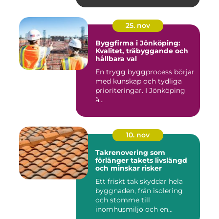
25. nov
Byggfirma i Jönköping:
Kvalitet, träbyggande och
hållbara val
En trygg byggprocess börjar
med kunskap och tydliga
prioriteringar. I Jönköping
ä...
10. nov
Takrenovering som
förlänger takets livslängd
och minskar risker
Ett friskt tak skyddar hela
byggnaden, från isolering
och stomme till
inomhusmiljö och en...