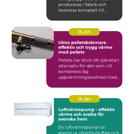
produceras i fabrik och
levereras komplett till
byggar...
15. jan
Ulma pelletsbrännare
effektiv och trygg värme
med pellets
Pellets har blivit ett självklart
alternativ för den som vill
kombinera låg
uppvärmningskostnad med
...
14. jan
Luftvärmepump - effektiv
värme och svalka för
svenska hem
En luftvärmepump tar
energi ur utomhusluften och