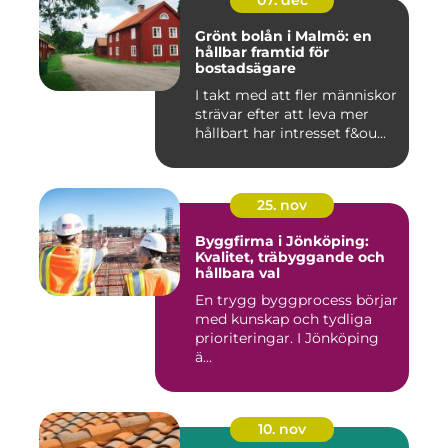
07. dec
Grönt bolån i Malmö: en
hållbar framtid för
bostadsägare
I takt med att fler människor
strävar efter att leva mer
hållbart har intresset f&ou...
25. nov
Byggfirma i Jönköping:
Kvalitet, träbyggande och
hållbara val
En trygg byggprocess börjar
med kunskap och tydliga
prioriteringar. I Jönköping
ä...
10. nov