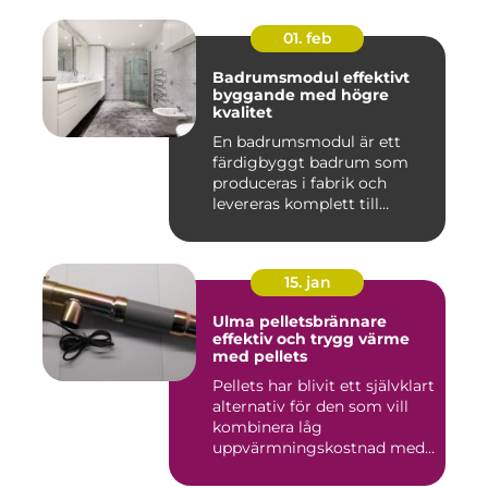
01. feb
Badrumsmodul effektivt
byggande med högre
kvalitet
En badrumsmodul är ett
färdigbyggt badrum som
produceras i fabrik och
levereras komplett till
byggar...
15. jan
Ulma pelletsbrännare
effektiv och trygg värme
med pellets
Pellets har blivit ett självklart
alternativ för den som vill
kombinera låg
uppvärmningskostnad med
...