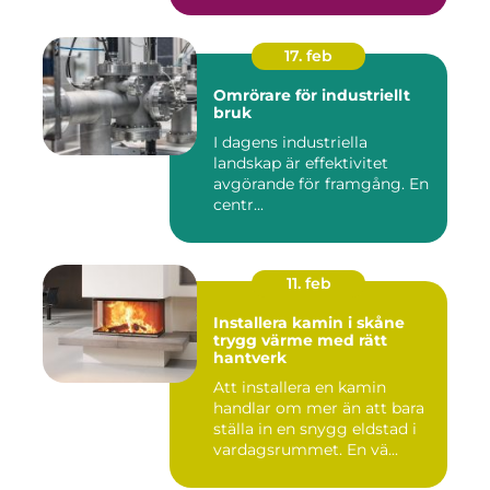
17. feb
Omrörare för industriellt
bruk
I dagens industriella
landskap är effektivitet
avgörande för framgång. En
centr...
11. feb
Installera kamin i skåne
trygg värme med rätt
hantverk
Att installera en kamin
handlar om mer än att bara
ställa in en snygg eldstad i
vardagsrummet. En vä...