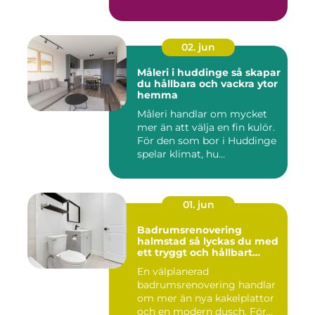
02. jun
Måleri i huddinge så skapar
du hållbara och vackra ytor
hemma
Måleri handlar om mycket
mer än att välja en fin kulör.
För den som bor i Huddinge
spelar klimat, hu...
01. jun
Badrumsrenovering
halmstad så lyckas du med
ett tryggt och hållbart
badrum
En välplanerad
badrumsrenovering handlar
om mer än nya kakelplattor
och en modern dusch. För