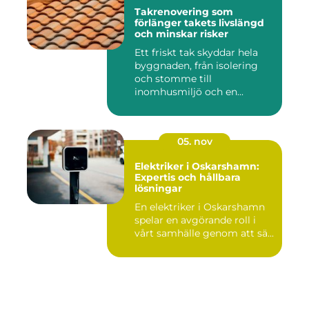
Takrenovering som
förlänger takets livslängd
och minskar risker
Ett friskt tak skyddar hela
byggnaden, från isolering
och stomme till
inomhusmiljö och en...
05. nov
Elektriker i Oskarshamn:
Expertis och hållbara
lösningar
En elektriker i Oskarshamn
spelar en avgörande roll i
vårt samhälle genom att sä...