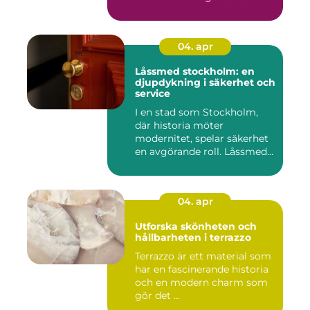
garage ...
04. apr
Låssmed stockholm: en
djupdykning i säkerhet och
service
I en stad som Stockholm,
där historia möter
modernitet, spelar säkerhet
en avgörande roll. Låssmed
S...
04. apr
Utforska skönheten och
hållbarheten i terrazzo
Terrazzo är ett material som
har en fascinerande historia
och en modern charm som
gör det ...