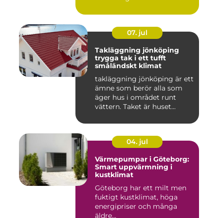
och 80talet. Ida...
07. jul
Takläggning jönköping
trygga tak i ett tufft
småländskt klimat
takläggning jönköping är ett
ämne som berör alla som
äger hus i området runt
vättern. Taket är huset...
04. jul
Värmepumpar i Göteborg:
Smart uppvärmning i
kustklimat
Göteborg har ett milt men
fuktigt kustklimat, höga
energipriser och många
äldre...