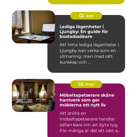
02. apr
Lediga lägenheter i
Ljungby: En guide för
bostadssökare
Att hitta lediga lägenheter i
Ljungby kan verka som en
utmaning, men med rätt
kunskap och ...
03. mar
Möbeltapetserare skåne
hantverk som ger
möblerna ett nytt liv
Att anlita en
möbeltapetserare handlar
sällan bara om att byta tyg.
För många är det ett sätt att
be...