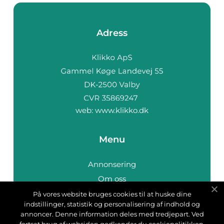
Adress
web:
www.klikko.dk
Menu
Annonsering
Om oss
Cookies
På vores website bruges cookies til at huske dine
indstillinger, statistik og personalisering af indhold og
Kontakta oss
annoncer. Denne information deles med tredjepart. Ved
Sitemap