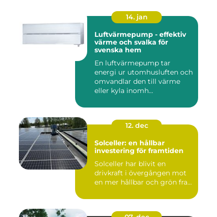
14. jan
Luftvärmepump - effektiv
värme och svalka för
svenska hem
En luftvärmepump tar
energi ur utomhusluften och
omvandlar den till värme
eller kyla inomh...
12. dec
Solceller: en hållbar
investering för framtiden
Solceller har blivit en
drivkraft i övergången mot
en mer hållbar och grön fra...