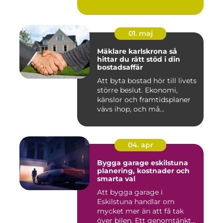
många i...
01. maj
Mäklare karlskrona så
hittar du rätt stöd i din
bostadsaffär
Att byta bostad hör till livets
större beslut. Ekonomi,
känslor och framtidsplaner
vävs ihop, och må...
04. apr
Bygga garage eskilstuna
planering, kostnader och
smarta val
Att bygga garage i
Eskilstuna handlar om
mycket mer än att få tak
över bilen. Ett genomtänkt