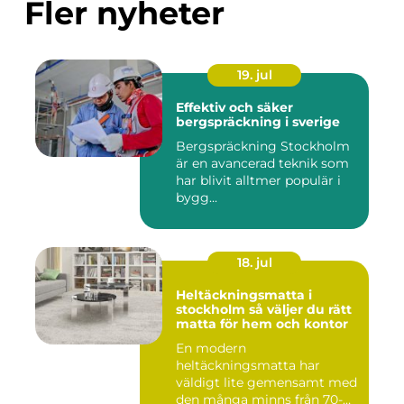
Fler nyheter
19. jul
Effektiv och säker
bergspräckning i sverige
Bergspräckning Stockholm
är en avancerad teknik som
har blivit alltmer populär i
bygg...
18. jul
Heltäckningsmatta i
stockholm så väljer du rätt
matta för hem och kontor
En modern
heltäckningsmatta har
väldigt lite gemensamt med
den många minns från 70-