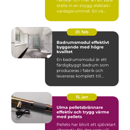
ställa in en snygg eldstad i
vardagsrummet. En vä...
01. feb
Badrumsmodul effektivt
byggande med högre
kvalitet
En badrumsmodul är ett
färdigbyggt badrum som
produceras i fabrik och
levereras komplett till
byggar...
15. jan
Ulma pelletsbrännare
effektiv och trygg värme
med pellets
Pellets har blivit ett självklart
alternativ för den som vill