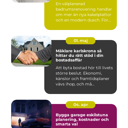
badrum
En välplanerad
badrumsrenovering handlar
om mer än nya kakelplattor
och en modern dusch. För
många i...
01. maj
Mäklare karlskrona så
hittar du rätt stöd i din
bostadsaffär
Att byta bostad hör till livets
större beslut. Ekonomi,
känslor och framtidsplaner
vävs ihop, och må...
04. apr
Bygga garage eskilstuna
planering, kostnader och
smarta val