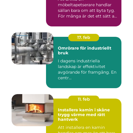
möbeltapetserare handlar
sällan bara om att byta tyg.
För många är det ett sätt att
be...
17. feb
Omrörare för industriellt
bruk
I dagens industriella
landskap är effektivitet
avgörande för framgång. En
centr...
11. feb
Installera kamin i skåne
trygg värme med rätt
hantverk
Att installera en kamin
handlar om mer än att bara