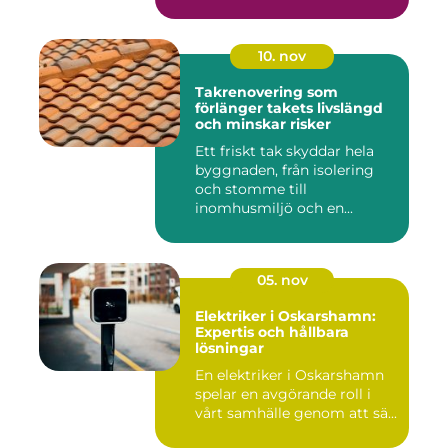
10. nov
Takrenovering som
förlänger takets livslängd
och minskar risker
Ett friskt tak skyddar hela
byggnaden, från isolering
och stomme till
inomhusmiljö och en...
05. nov
Elektriker i Oskarshamn:
Expertis och hållbara
lösningar
En elektriker i Oskarshamn
spelar en avgörande roll i
vårt samhälle genom att sä...