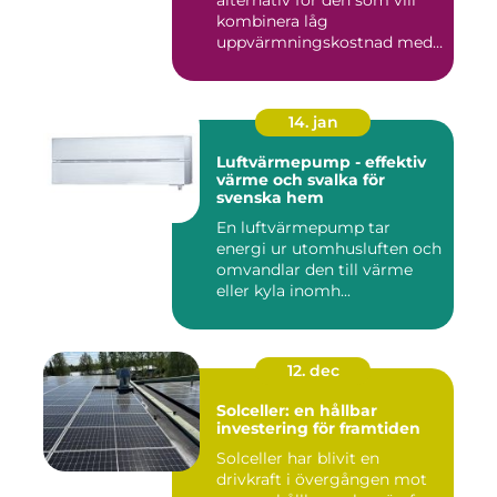
kombinera låg
uppvärmningskostnad med
...
14. jan
Luftvärmepump - effektiv
värme och svalka för
svenska hem
En luftvärmepump tar
energi ur utomhusluften och
omvandlar den till värme
eller kyla inomh...
12. dec
Solceller: en hållbar
investering för framtiden
Solceller har blivit en
drivkraft i övergången mot