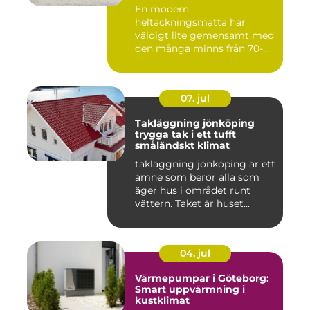
En modern
heltäckningsmatta har
väldigt lite gemensamt med
den många minns från 70-
och 80talet. Ida...
07. jul
Takläggning jönköping
trygga tak i ett tufft
småländskt klimat
takläggning jönköping är ett
ämne som berör alla som
äger hus i området runt
vättern. Taket är huset...
04. jul
Värmepumpar i Göteborg:
Smart uppvärmning i
kustklimat