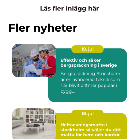
Läs fler inlägg här
Fler nyheter
19. jul
Effektiv och säker
bergspräckning i sverige
Bergspräckning Stockholm
är en avancerad teknik som
har blivit alltmer populär i
bygg...
18. jul
Heltäckningsmatta i
stockholm så väljer du rätt
matta för hem och kontor