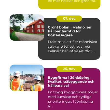
en mer hållbar och grön fra...
07. dec
Grönt bolån i Malmö: en
hållbar framtid för
bostadsägare
I takt med att fler människor
strävar efter att leva mer
hållbart har intresset f&ou...
25. nov
Byggfirma i Jönköping:
Kvalitet, träbyggande och
hållbara val
En trygg byggprocess börjar
med kunskap och tydliga
prioriteringar. I Jönköping
ä...