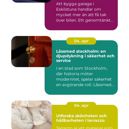
Att bygga garage i
Eskilstuna handlar om
mycket mer än att få tak
över bilen. Ett genomtänkt
garage ...
04. apr
Låssmed stockholm: en
djupdykning i säkerhet och
service
I en stad som Stockholm,
där historia möter
modernitet, spelar säkerhet
en avgörande roll. Låssmed
S...
04. apr
Utforska skönheten och
hållbarheten i terrazzo
Terrazzo är ett material som