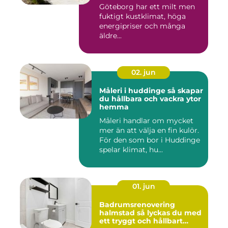
Göteborg har ett milt men
fuktigt kustklimat, höga
energipriser och många
äldre...
02. jun
Måleri i huddinge så skapar
du hållbara och vackra ytor
hemma
Måleri handlar om mycket
mer än att välja en fin kulör.
För den som bor i Huddinge
spelar klimat, hu...
01. jun
Badrumsrenovering
halmstad så lyckas du med
ett tryggt och hållbart