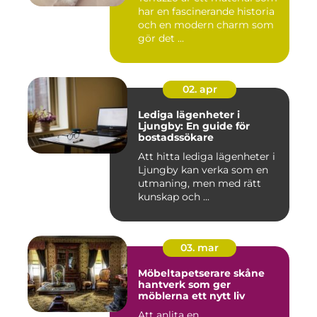
har en fascinerande historia
och en modern charm som
gör det ...
02. apr
Lediga lägenheter i
Ljungby: En guide för
bostadssökare
Att hitta lediga lägenheter i
Ljungby kan verka som en
utmaning, men med rätt
kunskap och ...
03. mar
Möbeltapetserare skåne
hantverk som ger
möblerna ett nytt liv
Att anlita en