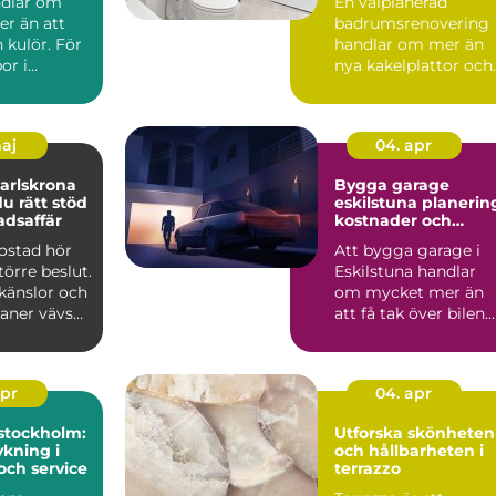
ndlar om
En välplanerad
r än att
badrumsrenovering
n kulör. För
handlar om mer än
or i
nya kakelplattor och
spelar
en modern dusch. F
..
många i...
maj
04. apr
arlskrona
Bygga garage
du rätt stöd
eskilstuna planering,
adsaffär
kostnader och
smarta val
bostad hör
Att bygga garage i
större beslut.
Eskilstuna handlar
känslor och
om mycket mer än
laner vävs
att få tak över bilen.
må...
Ett genomtänkt
garage ...
apr
04. apr
stockholm:
Utforska skönheten
kning i
och hållbarheten i
och service
terrazzo