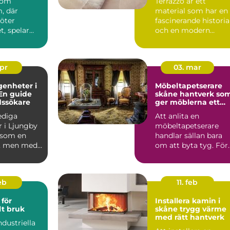
 som
Terrazzo är ett
, där
material som har en
möter
fascinerande historia
, spelar
och en modern
en
charm som gör det ..
roll.
..
apr
03. mar
genheter i
Möbeltapetserare
En guide
skåne hantverk som
dssökare
ger möblerna ett
nytt liv
lediga
Att anlita en
r i Ljungby
möbeltapetserare
 som en
handlar sällan bara
, men med
om att byta tyg. För
p och ...
många är det ett sät
att be...
eb
11. feb
för
Installera kamin i
lt bruk
skåne trygg värme
med rätt hantverk
ndustriella