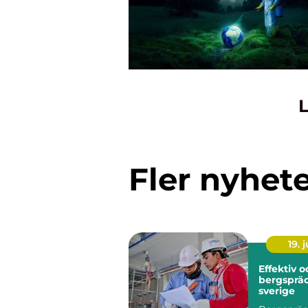
L
Fler nyhet
19. j
Effektiv 
bergspräc
sverige