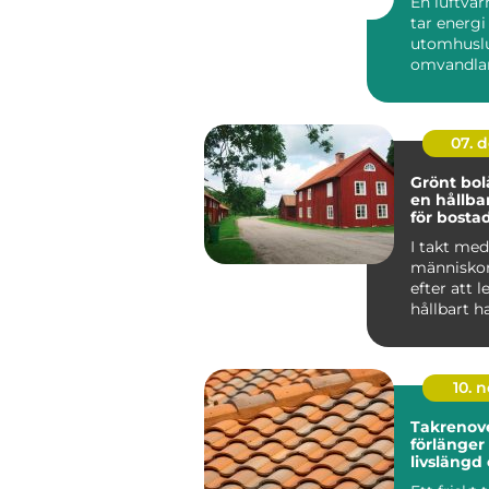
En luftv
tar energi
utomhuslu
omvandlar 
värme elle
inomh...
07. 
Grönt bol
en hållba
för bosta
I takt med 
människor
efter att 
hållbart h
f&ou...
10. 
Takrenov
förlänger
livslängd
minskar r