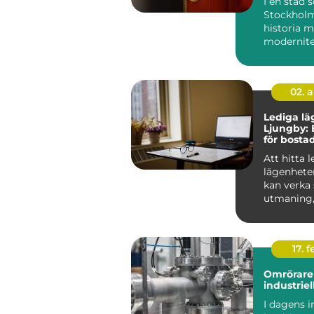
I en stad
Stockholm
historia 
modernitet
säkerhet 
avgörande 
Låssmed S.
02. 
Lediga lä
Ljungby: 
för bosta
Att hitta 
lägenhete
kan verka
utmaning
rätt kunska
17. f
Omrörare 
industriel
I dagens i