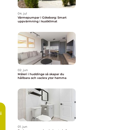
04. jul
Värmepumpar i Göteborg: Smart
uppvärmning i kustklimat
02. jun
Måleri i huddinge så skapar du
hållbara och vackra ytor hemma
i
01. jun