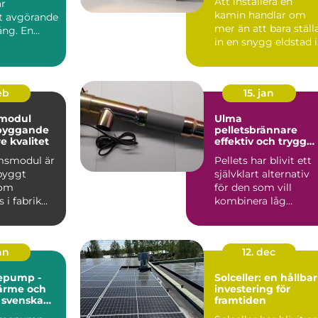
Att installera en
är
kamin handlar om
et avgörande
mer än att bara ställ
ång. En
in en snygg eldstad i
vardagsrummet. En
vä...
feb
15. jan
modul
Ulma
 byggande
pelletsbrännare
 kvalitet
effektiv och trygg
värme med pellets
msmodul är
Pellets har blivit ett
gbyggt
självklart alternativ
som
för den som vill
 i fabrik
kombinera låg
ras
uppvärmningskostn
ill byggar...
d med ...
jan
12. dec
epump -
Solceller: en hållbar
värme och
investering för
r svenska
framtiden