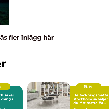
äs fler inlägg här
er
ul
18. jul
och säker
Heltäckningsmatta 
kning i
stockholm så väljer
du rätt matta för
hem och kontor