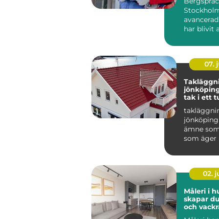
Bergspräc
Stockholm
avancerad
har blivit 
populär i 
07. j
Takläggn
jönköping tryg
tak i ett t
småländs
takläggni
jönköping 
ämne som 
som äger 
området r
Taket är hu
02. 
Måleri i h
skapar du
och vackr
hemma