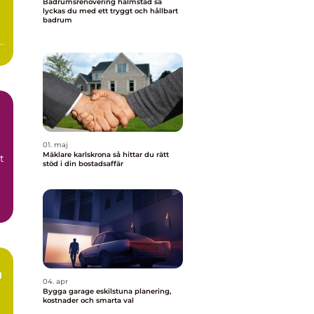
Badrumsrenovering halmstad så
lyckas du med ett tryggt och hållbart
badrum
n
0-
01. maj
Mäklare karlskrona så hittar du rätt
t
stöd i din bostadsaffär
g
04. apr
Bygga garage eskilstuna planering,
kostnader och smarta val
m