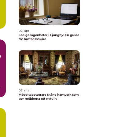
.
02. apr
Lediga lägenheter i Ljungby: En guide
för bostadssökare
03. mar
t
Möbeltapetserare skåne hantverk som
ger möblerna ett nytt liv