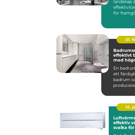
landskap 
effektivit
för framg
centr...
01. 
Badrums
effektivt
med högre
En badru
ett färdi
badrum 
produceras
och levere
komplett t
14. 
Luftvärm
effektiv 
svalka fö
hem