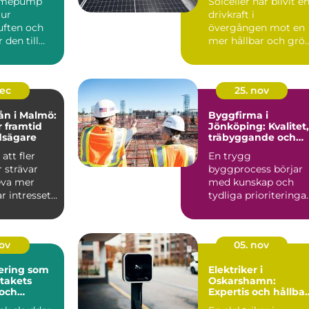
ärmepump
Solceller har blivit e
 ur
drivkraft i
ften och
övergången mot en
den till
mer hållbar och grö
r kyla
fra...
dec
25. nov
ån i Malmö:
Byggfirma i
r framtid
Jönköping: Kvalitet,
dsägare
träbyggande och
hållbara val
att fler
En trygg
 strävar
byggprocess börjar
leva mer
med kunskap och
ar intresset
tydliga prioriteringar
I Jönköping ä...
nov
05. nov
ering som
Elektriker i
 takets
Oskarshamn:
 och
Expertis och hållba
isker
lösningar