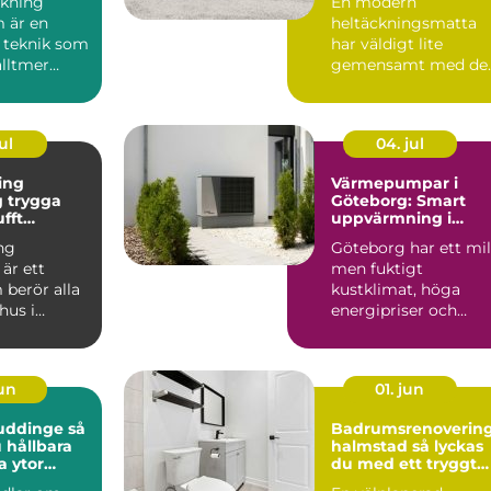
kning
En modern
 är en
heltäckningsmatta
 teknik som
har väldigt lite
alltmer
gemensamt med de
bygg...
många minns från 7
och 80talet. Ida...
ul
04. jul
ing
Värmepumpar i
ga
Göteborg: Smart
ufft
uppvärmning i
kt klimat
kustklimat
ng
Göteborg har ett mil
är ett
men fuktigt
berör alla
kustklimat, höga
hus i
energipriser och
unt vättern.
många äldre...
set...
jun
01. jun
uddinge så
Badrumsrenoverin
 hållbara
halmstad så lyckas
a ytor
du med ett tryggt
och hållbart badru