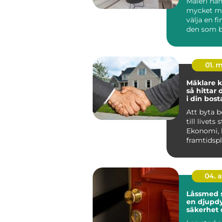
Måleri ha
mycket me
välja en fi
den som b
Huddinge 
klimat, hu.
01. 
Mäklare k
så hittar 
i din bost
Att byta 
till livets 
Ekonomi, 
framtidsp
ihop, och 
04. 
Låssmed 
en djupdy
säkerhet 