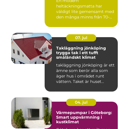
En modern
heltäckningsmatta har
väldigt lite gemensamt med
den många minns från 70-
och 80talet. Ida...
07. jul
Takläggning jönköping
trygga tak i ett tufft
småländskt klimat
takläggning jönköping är ett
ämne som berör alla som
äger hus i området runt
vättern. Taket är huset...
04. jul
Värmepumpar i Göteborg:
Smart uppvärmning i
kustklimat