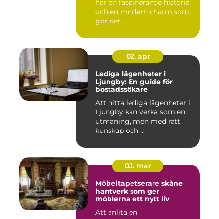
har en fascinerande historia
och en modern charm som
gör det ...
02. apr
Lediga lägenheter i
Ljungby: En guide för
bostadssökare
Att hitta lediga lägenheter i
Ljungby kan verka som en
utmaning, men med rätt
kunskap och ...
03. mar
Möbeltapetserare skåne
hantverk som ger
möblerna ett nytt liv
Att anlita en