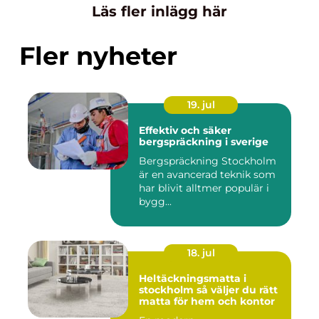
Läs fler inlägg här
Fler nyheter
19. jul
Effektiv och säker
bergspräckning i sverige
Bergspräckning Stockholm
är en avancerad teknik som
har blivit alltmer populär i
bygg...
18. jul
Heltäckningsmatta i
stockholm så väljer du rätt
matta för hem och kontor