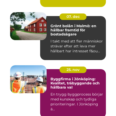
07. dec
Grönt bolån i Malmö: en
hållbar framtid för
bostadsägare
I takt med att fler människor
strävar efter att leva mer
hållbart har intresset f&ou...
25. nov
Byggfirma i Jönköping:
Kvalitet, träbyggande och
hållbara val
En trygg byggprocess börjar
med kunskap och tydliga
prioriteringar. I Jönköping
ä...