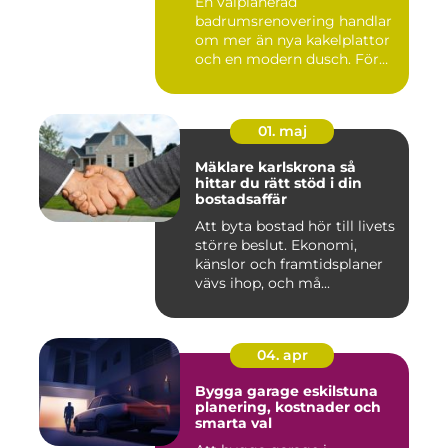
En välplanerad
badrumsrenovering handlar
om mer än nya kakelplattor
och en modern dusch. För
många i...
01. maj
Mäklare karlskrona så
hittar du rätt stöd i din
bostadsaffär
Att byta bostad hör till livets
större beslut. Ekonomi,
känslor och framtidsplaner
vävs ihop, och må...
04. apr
Bygga garage eskilstuna
planering, kostnader och
smarta val