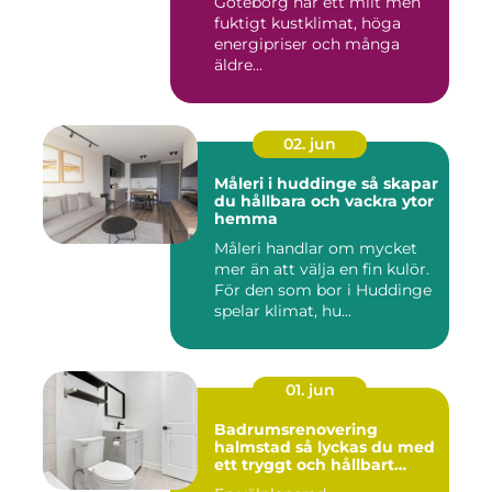
Göteborg har ett milt men
fuktigt kustklimat, höga
energipriser och många
äldre...
02. jun
Måleri i huddinge så skapar
du hållbara och vackra ytor
hemma
Måleri handlar om mycket
mer än att välja en fin kulör.
För den som bor i Huddinge
spelar klimat, hu...
01. jun
Badrumsrenovering
halmstad så lyckas du med
ett tryggt och hållbart
badrum