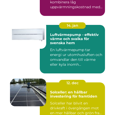
kombinera låg
uppvärmningskostnad med
...
14. jan
Luftvärmepump - effektiv
värme och svalka för
svenska hem
En luftvärmepump tar
energi ur utomhusluften och
omvandlar den till värme
eller kyla inomh...
12. dec
Solceller: en hållbar
investering för framtiden
Solceller har blivit en
drivkraft i övergången mot
en mer hållbar och grön fra...