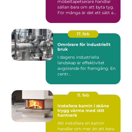
möbeltapetserare handlar
sällan bara om att byta tyg.
För många är det ett sätt att
be...
17. feb
Omrörare för industriellt
bruk
I dagens industriella
landskap är effektivitet
avgörande för framgång. En
centr...
11. feb
Installera kamin i skåne
trygg värme med rätt
hantverk
Att installera en kamin
handlar om mer än att bara