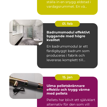
ställa in en snygg eldstad i
vardagsrummet. En vä...
01. feb
Badrumsmodul effektivt
byggande med högre
kvalitet
En badrumsmodul är ett
färdigbyggt badrum som
produceras i fabrik och
levereras komplett till
byggar...
15. jan
Ulma pelletsbrännare
effektiv och trygg värme
med pellets
Pellets har blivit ett självklart
alternativ för den som vill