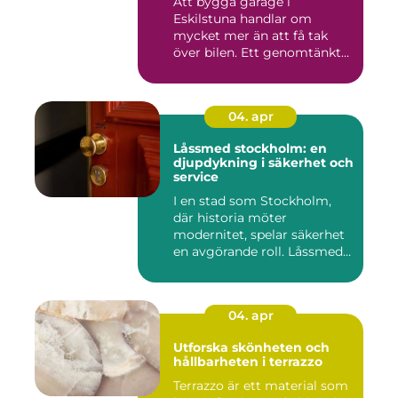
Att bygga garage i
Eskilstuna handlar om
mycket mer än att få tak
över bilen. Ett genomtänkt
garage ...
04. apr
Låssmed stockholm: en
djupdykning i säkerhet och
service
I en stad som Stockholm,
där historia möter
modernitet, spelar säkerhet
en avgörande roll. Låssmed
S...
04. apr
Utforska skönheten och
hållbarheten i terrazzo
Terrazzo är ett material som