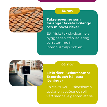
10. nov
Takrenovering som
förlänger takets livslängd
och minskar risker
Ett friskt tak skyddar hela
byggnaden, från isolering
och stomme till
inomhusmiljö och en...
05. nov
Elektriker i Oskarshamn:
Expertis och hållbara
lösningar
En elektriker i Oskarshamn
spelar en avgörande roll i
vårt samhälle genom att sä...