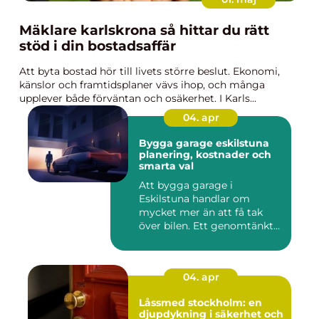
Mäklare karlskrona så hittar du rätt
stöd i din bostadsaffär
Att byta bostad hör till livets större beslut. Ekonomi,
känslor och framtidsplaner vävs ihop, och många
upplever både förväntan och osäkerhet. I Karls...
04. apr
Bygga garage eskilstuna
planering, kostnader och
smarta val
Att bygga garage i
Eskilstuna handlar om
mycket mer än att få tak
över bilen. Ett genomtänkt
garage ...
04. apr
Låssmed stockholm: en
djupdykning i säkerhet och