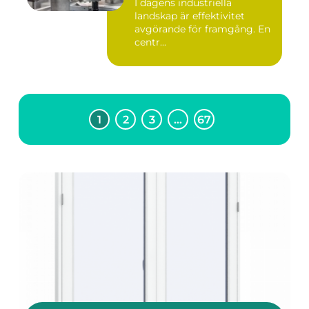
I dagens industriella
landskap är effektivitet
avgörande för framgång. En
centr...
1
2
3
…
67