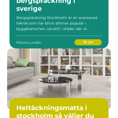
bergspräckning i
sverige
Bergspräckning Stockholm är en avancerad
teknik som har blivit alltmer populär i
byggbranschen, särskilt i städer där ut...
19. jul
Felicia Lundin
Heltäckningsmatta i
stockholm så väljer du