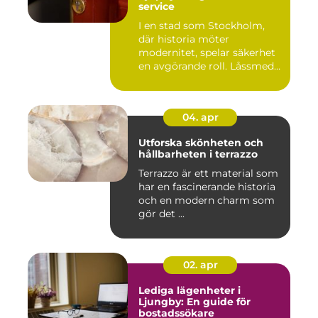
service
I en stad som Stockholm,
där historia möter
modernitet, spelar säkerhet
en avgörande roll. Låssmed
S...
04. apr
Utforska skönheten och
hållbarheten i terrazzo
Terrazzo är ett material som
har en fascinerande historia
och en modern charm som
gör det ...
02. apr
Lediga lägenheter i
Ljungby: En guide för
bostadssökare