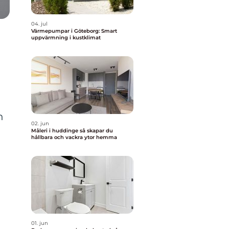
04. jul
Värmepumpar i Göteborg: Smart
uppvärmning i kustklimat
n
02. jun
Måleri i huddinge så skapar du
hållbara och vackra ytor hemma
01. jun