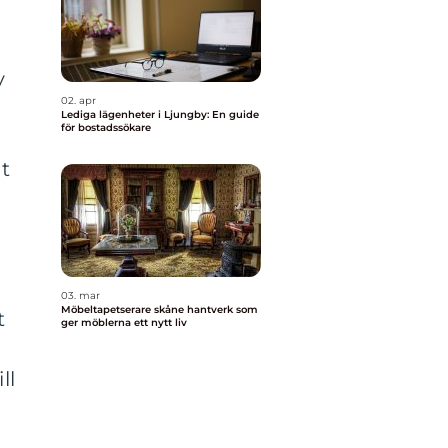
y
02. apr
Lediga lägenheter i Ljungby: En guide
för bostadssökare
t
03. mar
Möbeltapetserare skåne hantverk som
t
ger möblerna ett nytt liv
ll