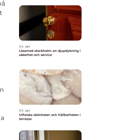
på
t
04. apr
Låssmed stockholm: en djupdykning i
säkerhet och service
om
04. apr
Utforska skönheten och hållbarheten i
na
terrazzo