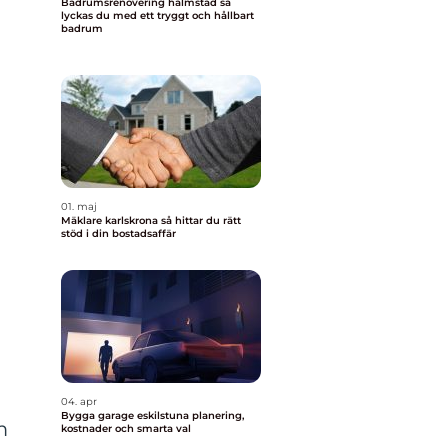
Badrumsrenovering halmstad så
lyckas du med ett tryggt och hållbart
badrum
01. maj
Mäklare karlskrona så hittar du rätt
stöd i din bostadsaffär
04. apr
Bygga garage eskilstuna planering,
m
kostnader och smarta val