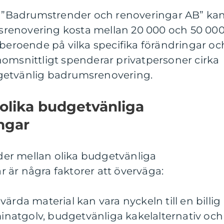
av ”Badrumstrender och renoveringar AB” ka
renovering kosta mellan 20 000 och 50 00
 beroende på vilka specifika förändringar oc
omsnittligt spenderar privatpersoner cirka
getvänlig badrumsrenovering.
 olika budgetvänliga
ngar
nader mellan olika budgetvänliga
 är några faktorer att överväga:
isvärda material kan vara nyckeln till en billig
aminatgolv, budgetvänliga kakelalternativ och