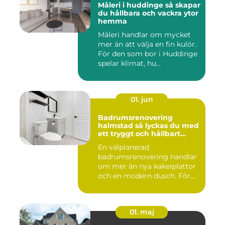
Måleri i huddinge så skapar
du hållbara och vackra ytor
hemma
Måleri handlar om mycket
mer än att välja en fin kulör.
För den som bor i Huddinge
spelar klimat, hu...
01. jun
Badrumsrenovering
halmstad så lyckas du med
ett tryggt och hållbart
badrum
En välplanerad
badrumsrenovering handlar
om mer än nya kakelplattor
och en modern dusch. För
många i...
01. maj