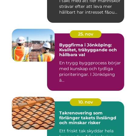
I takt med att fler människor
strävar efter att leva mer
hållbart har intresset f&ou...
25. nov
Byggfirma i Jönköping:
Kvalitet, träbyggande och
hållbara val
En trygg byggprocess börjar
med kunskap och tydliga
prioriteringar. I Jönköping
ä...
10. nov
Takrenovering som
förlänger takets livslängd
och minskar risker
Ett friskt tak skyddar hela