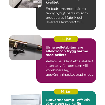
kvalitet
En badrumsmodul är ett
färdigbyggt badrum som
produceras i fabrik och
levereras komplett till
byggar...
15. jan
Ulma pelletsbrännare
effektiv och trygg värme
med pellets
Pellets har blivit ett självklart
alternativ för den som vill
kombinera låg
uppvärmningskostnad med
...
14. jan
Luftvärmepump - effektiv
värme och svalka för