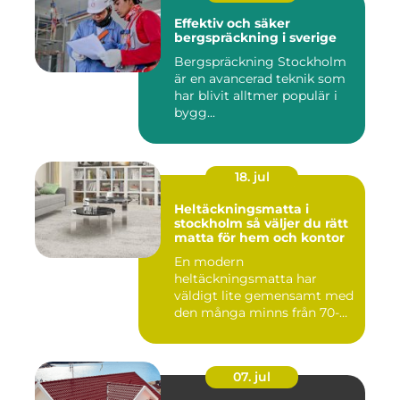
Effektiv och säker
bergspräckning i sverige
Bergspräckning Stockholm
är en avancerad teknik som
har blivit alltmer populär i
bygg...
18. jul
Heltäckningsmatta i
stockholm så väljer du rätt
matta för hem och kontor
En modern
heltäckningsmatta har
väldigt lite gemensamt med
den många minns från 70-
och 80talet. Ida...
07. jul