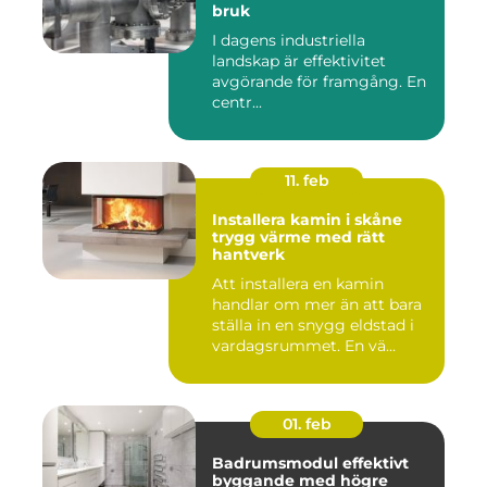
bruk
I dagens industriella
landskap är effektivitet
avgörande för framgång. En
centr...
11. feb
Installera kamin i skåne
trygg värme med rätt
hantverk
Att installera en kamin
handlar om mer än att bara
ställa in en snygg eldstad i
vardagsrummet. En vä...
01. feb
Badrumsmodul effektivt
byggande med högre