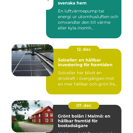
svenska hem
En luftvärmepump tar
energi ur utomhusluften och
omvandlar den till värme
eller kyla inomh...
12. dec
Solceller: en hållbar
investering för framtiden
Solceller har blivit en
drivkraft i övergången mot
en mer hållbar och grön fra...
07. dec
Grönt bolån i Malmö: en
hållbar framtid för
bostadsägare