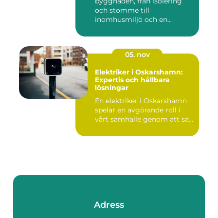
byggnaden, från isolering
och stomme till
inomhusmiljö och en...
05. nov
Elektriker i Oskarshamn:
Expertis och hållbara
lösningar
En elektriker i Oskarshamn
spelar en avgörande roll i
vårt samhälle genom att sä...
Adress