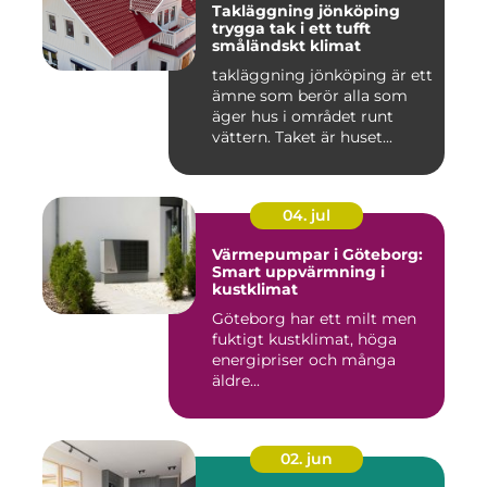
Takläggning jönköping
trygga tak i ett tufft
småländskt klimat
takläggning jönköping är ett
ämne som berör alla som
äger hus i området runt
vättern. Taket är huset...
04. jul
Värmepumpar i Göteborg:
Smart uppvärmning i
kustklimat
Göteborg har ett milt men
fuktigt kustklimat, höga
energipriser och många
äldre...
02. jun