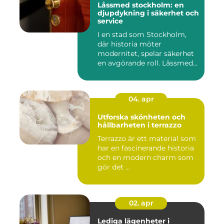
Låssmed stockholm: en
djupdykning i säkerhet och
service
I en stad som Stockholm,
där historia möter
modernitet, spelar säkerhet
en avgörande roll. Låssmed
S...
04. apr
Utforska skönheten och
hållbarheten i terrazzo
Terrazzo är ett material som
har en fascinerande historia
och en modern charm som
gör det ...
02. apr
Lediga lägenheter i