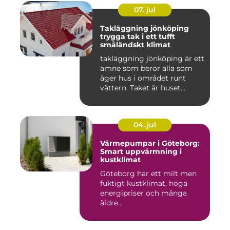
07. jul
Takläggning jönköping
trygga tak i ett tufft
småländskt klimat
takläggning jönköping är ett
ämne som berör alla som
äger hus i området runt
vättern. Taket är huset...
04. jul
Värmepumpar i Göteborg:
Smart uppvärmning i
kustklimat
Göteborg har ett milt men
fuktigt kustklimat, höga
energipriser och många
äldre...