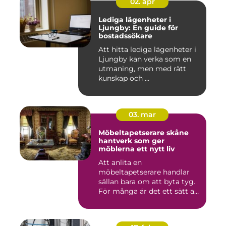
02. apr
Lediga lägenheter i
Ljungby: En guide för
bostadssökare
Att hitta lediga lägenheter i
Ljungby kan verka som en
utmaning, men med rätt
kunskap och ...
03. mar
Möbeltapetserare skåne
hantverk som ger
möblerna ett nytt liv
Att anlita en
möbeltapetserare handlar
sällan bara om att byta tyg.
För många är det ett sätt att
be...