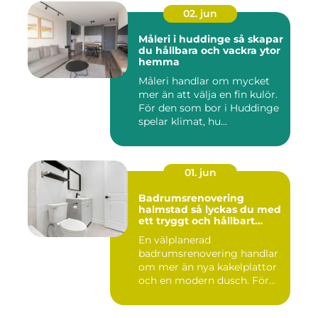
02. jun
Måleri i huddinge så skapar
du hållbara och vackra ytor
hemma
Måleri handlar om mycket
mer än att välja en fin kulör.
För den som bor i Huddinge
spelar klimat, hu...
01. jun
Badrumsrenovering
halmstad så lyckas du med
ett tryggt och hållbart
badrum
En välplanerad
badrumsrenovering handlar
om mer än nya kakelplattor
och en modern dusch. För
många i...