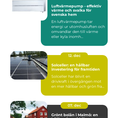
Luftvärmepump - effektiv
värme och svalka för
svenska hem
En luftvärmepump tar
energi ur utomhusluften och
omvandlar den till värme
eller kyla inomh...
12. dec
Solceller: en hållbar
investering för framtiden
Solceller har blivit en
drivkraft i övergången mot
en mer hållbar och grön fra...
07. dec
Grönt bolån i Malmö: en