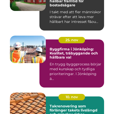
hållbar framtid för
bostadsägare
I takt med att fler människor
strävar efter att leva mer
hållbart har intresset f&ou...
25. nov
Byggfirma i Jönköping:
Kvalitet, träbyggande och
hållbara val
En trygg byggprocess börjar
med kunskap och tydliga
prioriteringar. I Jönköping
ä...
10. nov
Takrenovering som
förlänger takets livslängd