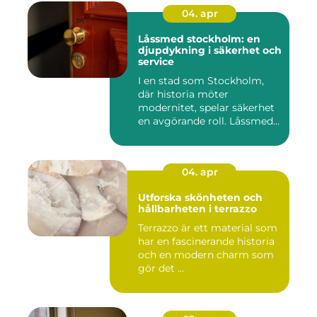
04. apr
Låssmed stockholm: en
djupdykning i säkerhet och
service
I en stad som Stockholm,
där historia möter
modernitet, spelar säkerhet
en avgörande roll. Låssmed
S...
04. apr
Utforska skönheten och
hållbarheten i terrazzo
Terrazzo är ett material som
har en fascinerande historia
och en modern charm som
gör det ...