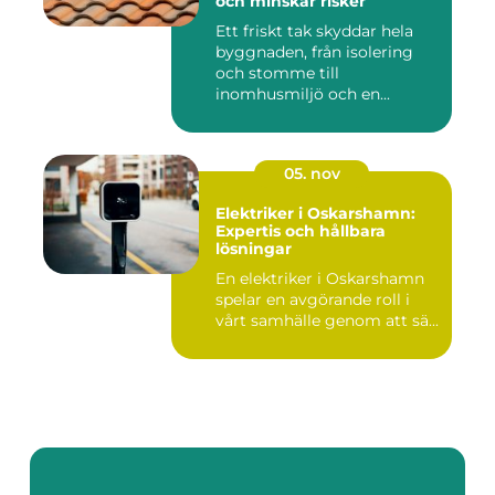
och minskar risker
Ett friskt tak skyddar hela
byggnaden, från isolering
och stomme till
inomhusmiljö och en...
05. nov
Elektriker i Oskarshamn:
Expertis och hållbara
lösningar
En elektriker i Oskarshamn
spelar en avgörande roll i
vårt samhälle genom att sä...