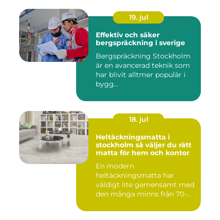
19. jul
Effektiv och säker
bergspräckning i sverige
Bergspräckning Stockholm
är en avancerad teknik som
har blivit alltmer populär i
bygg...
18. jul
Heltäckningsmatta i
stockholm så väljer du rätt
matta för hem och kontor
En modern
heltäckningsmatta har
väldigt lite gemensamt med
den många minns från 70-
och 80talet. Ida...