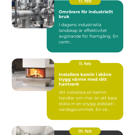
17. feb
Omrörare för industriellt
bruk
I dagens industriella
landskap är effektivitet
avgörande för framgång. En
centr...
11. feb
Installera kamin i skåne
trygg värme med rätt
hantverk
Att installera en kamin
handlar om mer än att bara
ställa in en snygg eldstad i
vardagsrummet. En vä...
01. feb