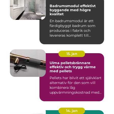
Badrumsmodul effektivt
byggande med högre
kvalitet
En badrumsmodul är ett
färdigbyggt badrum som
produceras i fabrik och
levereras komplett till
byggar...
15. jan
Ulma pelletsbrännare
effektiv och trygg värme
med pellets
Pellets har blivit ett självklart
alternativ för den som vill
kombinera låg
uppvärmningskostnad med
...
14. jan