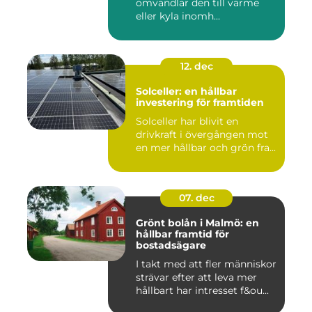
omvandlar den till värme
eller kyla inomh...
12. dec
Solceller: en hållbar
investering för framtiden
Solceller har blivit en
drivkraft i övergången mot
en mer hållbar och grön fra...
07. dec
Grönt bolån i Malmö: en
hållbar framtid för
bostadsägare
I takt med att fler människor
strävar efter att leva mer
hållbart har intresset f&ou...