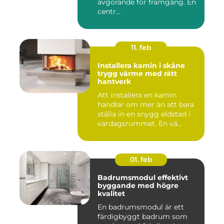
avgörande för framgång. En
centr...
11. feb
Installera kamin i skåne
trygg värme med rätt
hantverk
Att installera en kamin
handlar om mer än att bara
ställa in en snygg eldstad i
vardagsrummet. En vä...
01. feb
Badrumsmodul effektivt
byggande med högre
kvalitet
En badrumsmodul är ett
färdigbyggt badrum som