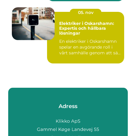
05. nov
Elektriker i Oskarshamn:
Expertis och hållbara
lösningar
En elektriker i Oskarshamn
spelar en avgörande roll i
vårt samhälle genom att sä...
Adress