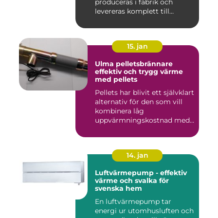
produceras i fabrik och
levereras komplett till
byggar...
15. jan
Ulma pelletsbrännare
effektiv och trygg värme
med pellets
Pellets har blivit ett självklart
alternativ för den som vill
kombinera låg
uppvärmningskostnad med
...
14. jan
Luftvärmepump - effektiv
värme och svalka för
svenska hem
En luftvärmepump tar
energi ur utomhusluften och