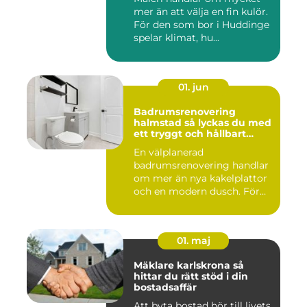
mer än att välja en fin kulör.
För den som bor i Huddinge
spelar klimat, hu...
01. jun
Badrumsrenovering
halmstad så lyckas du med
ett tryggt och hållbart
badrum
En välplanerad
badrumsrenovering handlar
om mer än nya kakelplattor
och en modern dusch. För
många i...
01. maj
Mäklare karlskrona så
hittar du rätt stöd i din
bostadsaffär
Att byta bostad hör till livets