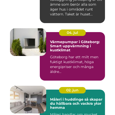
ämne som berör alla som
äger hus i området runt
vättern. Taket är huset...
04. jul
Värmepumpar i Göteborg:
Smart uppvärmning i
kustklimat
Göteborg har ett milt men
fuktigt kustklimat, höga
energipriser och många
äldre...
02. jun
Måleri i huddinge så skapar
du hållbara och vackra ytor
hemma
Måleri handlar om mycket