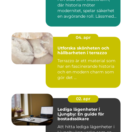
där historia möter
modernitet, spelar säkerhet
en avgörande roll. Låssmed
S...
04. apr
Utforska skönheten och
hållbarheten i terrazzo
Terrazzo är ett material som
har en fascinerande historia
och en modern charm som
gör det ...
02. apr
Lediga lägenheter i
Ljungby: En guide för
bostadssökare
Att hitta lediga lägenheter i