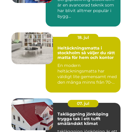
är en avancerad teknik som
har blivit alltmer populär i
bygg...
18. jul
Heltäckningsmatta i
stockholm så väljer du rätt
matta för hem och kontor
En modern
heltäckningsmatta har
väldigt lite gemensamt med
den många minns från 70-
och 80talet. Ida...
07. jul
Takläggning jönköping
trygga tak i ett tufft
småländskt klimat
takläggning jönköping är ett