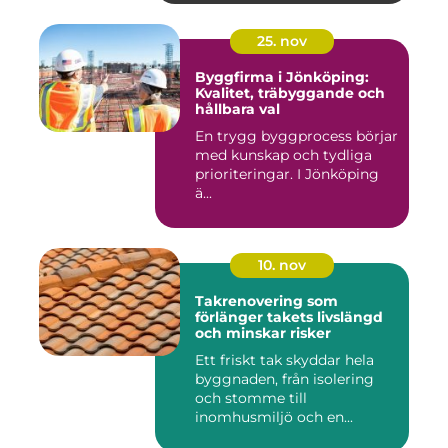
25. nov
Byggfirma i Jönköping:
Kvalitet, träbyggande och
hållbara val
En trygg byggprocess börjar
med kunskap och tydliga
prioriteringar. I Jönköping
ä...
10. nov
Takrenovering som
förlänger takets livslängd
och minskar risker
Ett friskt tak skyddar hela
byggnaden, från isolering
och stomme till
inomhusmiljö och en...