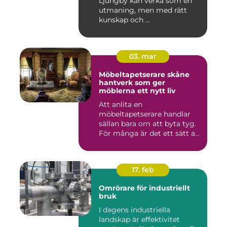
Ljungby kan verka som en
utmaning, men med rätt
kunskap och ...
03. mar
Möbeltapetserare skåne
hantverk som ger
möblerna ett nytt liv
Att anlita en
möbeltapetserare handlar
sällan bara om att byta tyg.
För många är det ett sätt att
be...
17. feb
Omrörare för industriellt
bruk
I dagens industriella
landskap är effektivitet