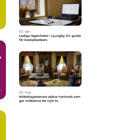
.
02. apr
Lediga lägenheter i Ljungby: En guide
för bostadssökare
03. mar
t
Möbeltapetserare skåne hantverk som
ger möblerna ett nytt liv