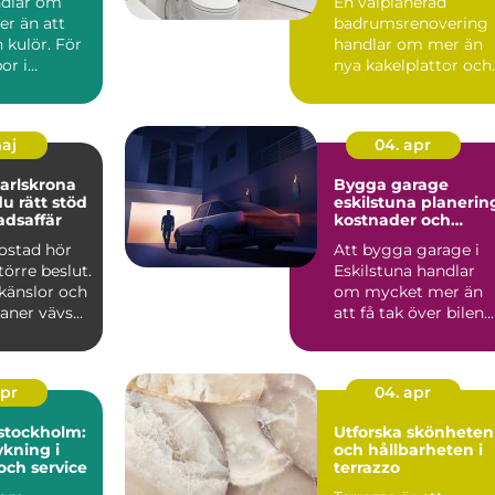
ndlar om
En välplanerad
r än att
badrumsrenovering
n kulör. För
handlar om mer än
or i
nya kakelplattor och
spelar
en modern dusch. F
..
många i...
maj
04. apr
arlskrona
Bygga garage
du rätt stöd
eskilstuna planering,
adsaffär
kostnader och
smarta val
bostad hör
Att bygga garage i
större beslut.
Eskilstuna handlar
känslor och
om mycket mer än
laner vävs
att få tak över bilen.
må...
Ett genomtänkt
garage ...
apr
04. apr
stockholm:
Utforska skönheten
kning i
och hållbarheten i
och service
terrazzo