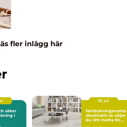
äs fler inlägg här
er
ul
18. jul
och säker
Heltäckningsmatta 
kning i
stockholm så väljer
du rätt matta för
hem och kontor