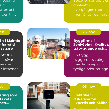
ärmepump
Solceller har blivit e
 ur
drivkraft i
ften och
övergången mot en
den till
mer hållbar och grö
r kyla
fra...
dec
25. nov
ån i Malmö:
Byggfirma i
r framtid
Jönköping: Kvalitet,
dsägare
träbyggande och
hållbara val
att fler
En trygg
 strävar
byggprocess börjar
leva mer
med kunskap och
ar intresset
tydliga prioriteringar
I Jönköping ä...
nov
05. nov
ering som
Elektriker i
 takets
Oskarshamn:
 och
Expertis och hållba
isker
lösningar