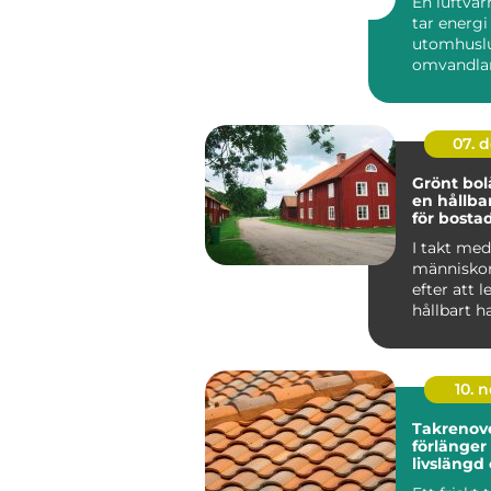
En luftv
tar energi
utomhuslu
omvandlar 
värme elle
inomh...
07. 
Grönt bol
en hållba
för bosta
I takt med 
människor
efter att 
hållbart h
f&ou...
10. 
Takrenov
förlänger
livslängd
minskar r