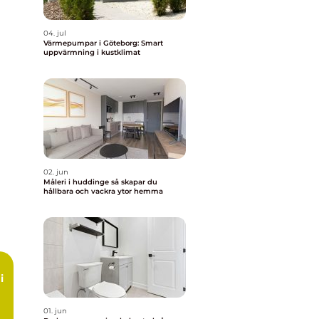
04. jul
Värmepumpar i Göteborg: Smart
uppvärmning i kustklimat
02. jun
Måleri i huddinge så skapar du
hållbara och vackra ytor hemma
i
01. jun