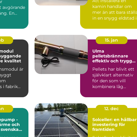
Att installera en
är
kamin handlar om
et avgörande
mer än att bara ställ
ång. En
in en snygg eldstad i
vardagsrummet. En
vä...
feb
15. jan
modul
Ulma
 byggande
pelletsbrännare
 kvalitet
effektiv och trygg
värme med pellets
msmodul är
Pellets har blivit ett
gbyggt
självklart alternativ
som
för den som vill
 i fabrik
kombinera låg
ras
uppvärmningskostn
ill byggar...
d med ...
jan
12. dec
epump -
Solceller: en hållbar
värme och
investering för
r svenska
framtiden