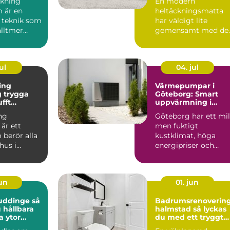
kning
En modern
 är en
heltäckningsmatta
 teknik som
har väldigt lite
alltmer
gemensamt med de
bygg...
många minns från 7
och 80talet. Ida...
ul
04. jul
ing
Värmepumpar i
ga
Göteborg: Smart
ufft
uppvärmning i
kt klimat
kustklimat
ng
Göteborg har ett mil
är ett
men fuktigt
berör alla
kustklimat, höga
hus i
energipriser och
unt vättern.
många äldre...
set...
jun
01. jun
uddinge så
Badrumsrenoverin
 hållbara
halmstad så lyckas
a ytor
du med ett tryggt
och hållbart badru