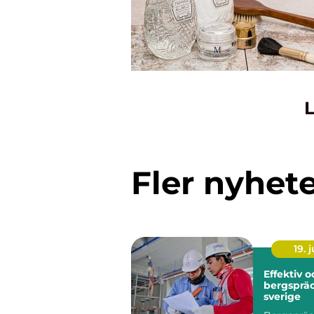
L
Fler nyhet
19. j
Effektiv 
bergspräc
sverige