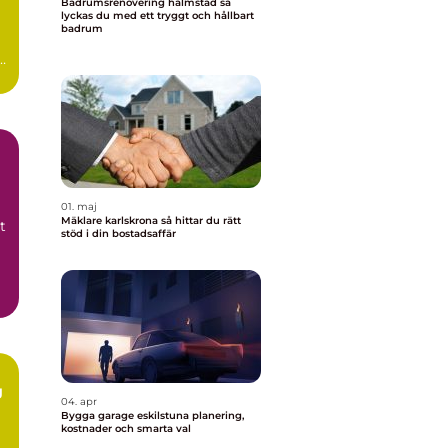
Badrumsrenovering halmstad så
lyckas du med ett tryggt och hållbart
badrum
n
0-
01. maj
Mäklare karlskrona så hittar du rätt
t
stöd i din bostadsaffär
g
04. apr
Bygga garage eskilstuna planering,
kostnader och smarta val
m