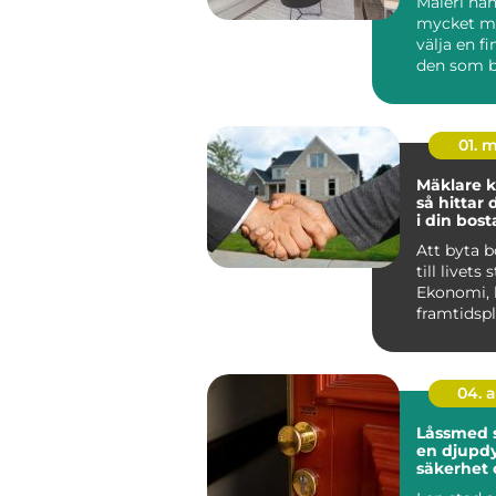
Måleri ha
mycket me
välja en fi
den som b
Huddinge 
klimat, hu.
01. 
Mäklare k
så hittar 
i din bost
Att byta 
till livets 
Ekonomi, 
framtidsp
ihop, och 
04. 
Låssmed 
en djupdy
säkerhet 