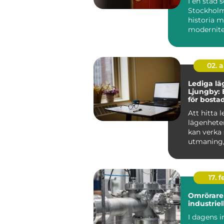
I en stad
Stockholm
historia 
modernitet
säkerhet 
avgörande 
Låssmed S.
02. 
Lediga lä
Ljungby: 
för bosta
Att hitta 
lägenhete
kan verka
utmaning
rätt kunska
17. f
Omrörare 
industriel
I dagens i