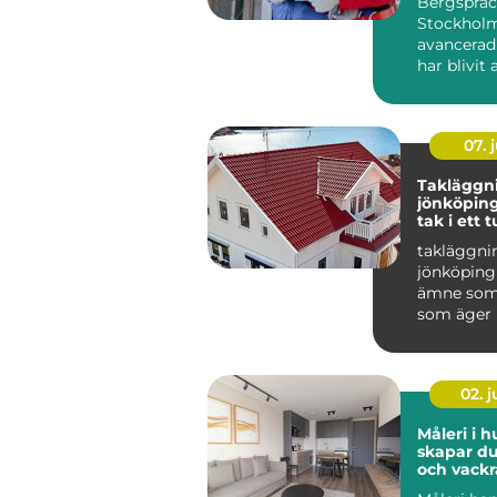
Bergspräc
Stockholm
avancerad
har blivit 
populär i 
07. j
Takläggn
jönköping tryg
tak i ett t
småländs
takläggni
jönköping 
ämne som 
som äger 
området r
Taket är hu
02. 
Måleri i h
skapar du
och vackr
hemma