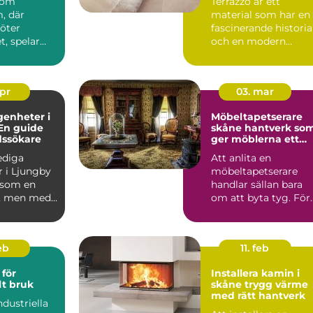
 som
Terrazzo är ett
, där
material som har en
möter
fascinerande historia
, spelar
och en modern
en
charm som gör det ..
roll.
..
apr
03. mar
genheter i
Möbeltapetserare
En guide
skåne hantverk som
dssökare
ger möblerna ett
nytt liv
lediga
Att anlita en
r i Ljungby
möbeltapetserare
 som en
handlar sällan bara
, men med
om att byta tyg. För
p och ...
många är det ett sät
att be...
eb
11. feb
för
Installera kamin i
lt bruk
skåne trygg värme
med rätt hantverk
ndustriella