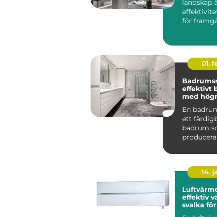
landskap 
effektivit
för framg
centr...
01. 
Badrums
effektivt
med högre
En badru
ett färdi
badrum 
produceras
och levere
komplett t
14. 
Luftvärm
effektiv 
svalka fö
hem