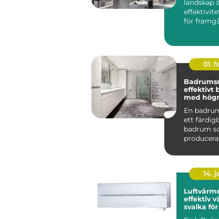
landskap 
effektivit
för framg
centr...
01. 
Badrums
effektivt
med högre
En badru
ett färdi
badrum 
produceras
och levere
komplett t
14. 
Luftvärm
effektiv 
svalka fö
hem