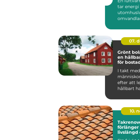
En luftv
tar energi
utomhuslu
omvandlar 
värme elle
inomh...
07. 
Grönt bol
en hållba
för bosta
I takt med 
människor
efter att 
hållbart h
f&ou...
10. 
Takrenov
förlänger
livslängd
minskar r