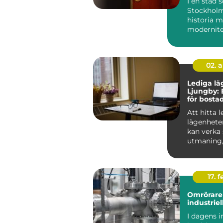
I en stad
Stockholm
historia 
modernitet
säkerhet 
avgörande 
Låssmed S.
02. 
Lediga lä
Ljungby: 
för bosta
Att hitta 
lägenhete
kan verka
utmaning
rätt kunska
17. f
Omrörare 
industriel
I dagens i