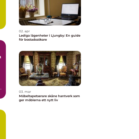
.
02. apr
Lediga lägenheter i Ljungby: En guide
för bostadssökare
03. mar
t
Möbeltapetserare skåne hantverk som
ger möblerna ett nytt liv