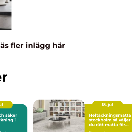
äs fler inlägg här
er
ul
18. jul
och säker
Heltäckningsmatta 
kning i
stockholm så väljer
du rätt matta för
hem och kontor