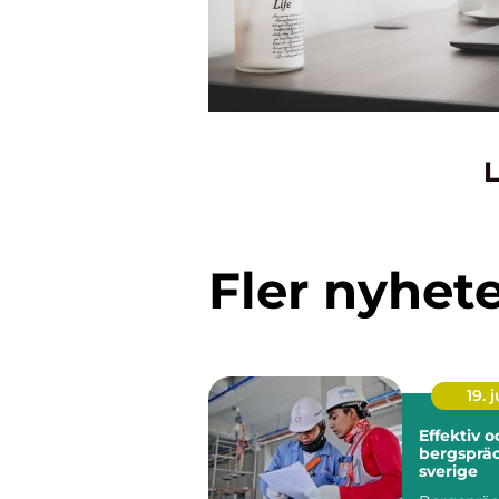
L
Fler nyhet
19. j
Effektiv 
bergspräc
sverige