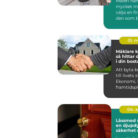
Måleri ha
mycket me
välja en fi
den som b
Huddinge 
klimat, hu.
01. 
Mäklare k
så hittar 
i din bost
Att byta 
till livets 
Ekonomi, 
framtidsp
ihop, och 
04. 
Låssmed 
en djupdy
säkerhet 