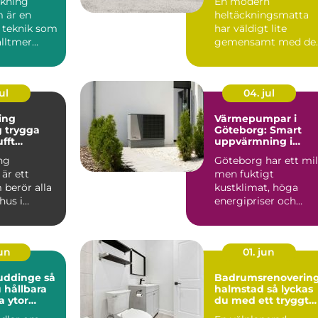
kning
En modern
 är en
heltäckningsmatta
 teknik som
har väldigt lite
alltmer
gemensamt med de
bygg...
många minns från 7
och 80talet. Ida...
ul
04. jul
ing
Värmepumpar i
ga
Göteborg: Smart
ufft
uppvärmning i
kt klimat
kustklimat
ng
Göteborg har ett mil
är ett
men fuktigt
berör alla
kustklimat, höga
hus i
energipriser och
unt vättern.
många äldre...
set...
jun
01. jun
uddinge så
Badrumsrenoverin
 hållbara
halmstad så lyckas
a ytor
du med ett tryggt
och hållbart badru