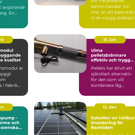
Att installera en
är
kamin handlar om
et avgörande
mer än att bara ställ
ång. En
in en snygg eldstad i
vardagsrummet. En
vä...
feb
15. jan
modul
Ulma
 byggande
pelletsbrännare
 kvalitet
effektiv och trygg
värme med pellets
msmodul är
Pellets har blivit ett
gbyggt
självklart alternativ
som
för den som vill
 i fabrik
kombinera låg
ras
uppvärmningskostn
ill byggar...
d med ...
jan
12. dec
epump -
Solceller: en hållbar
värme och
investering för
r svenska
framtiden