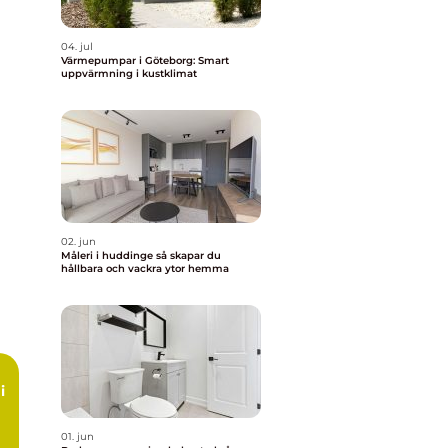
04. jul
Värmepumpar i Göteborg: Smart
uppvärmning i kustklimat
02. jun
Måleri i huddinge så skapar du
hållbara och vackra ytor hemma
i
01. jun