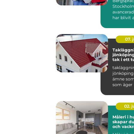
Bergspräc
Stockholm
avancerad
har blivit 
populär i 
07. j
Takläggn
jönköping tryg
tak i ett t
småländs
takläggni
jönköping 
ämne som 
som äger 
området r
Taket är hu
02. 
Måleri i h
skapar du
och vackr
hemma