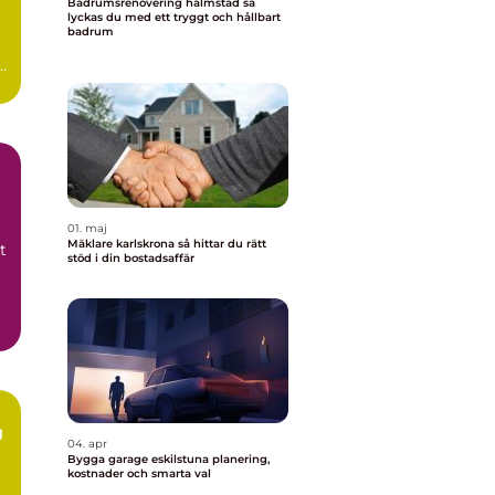
Badrumsrenovering halmstad så
lyckas du med ett tryggt och hållbart
badrum
n
0-
01. maj
Mäklare karlskrona så hittar du rätt
t
stöd i din bostadsaffär
g
04. apr
Bygga garage eskilstuna planering,
kostnader och smarta val
m