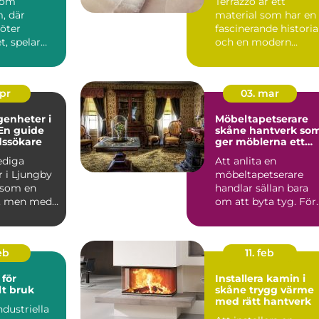
 som
Terrazzo är ett
, där
material som har en
möter
fascinerande historia
, spelar
och en modern
en
charm som gör det ..
roll.
..
apr
03. mar
genheter i
Möbeltapetserare
En guide
skåne hantverk som
dssökare
ger möblerna ett
nytt liv
lediga
Att anlita en
r i Ljungby
möbeltapetserare
 som en
handlar sällan bara
, men med
om att byta tyg. För
p och ...
många är det ett sät
att be...
eb
11. feb
för
Installera kamin i
lt bruk
skåne trygg värme
med rätt hantverk
ndustriella