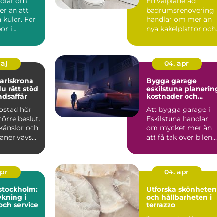
ndlar om
En välplanerad
r än att
badrumsrenovering
n kulör. För
handlar om mer än
or i
nya kakelplattor och
spelar
en modern dusch. F
..
många i...
maj
04. apr
arlskrona
Bygga garage
du rätt stöd
eskilstuna planering,
adsaffär
kostnader och
smarta val
bostad hör
Att bygga garage i
större beslut.
Eskilstuna handlar
känslor och
om mycket mer än
laner vävs
att få tak över bilen.
må...
Ett genomtänkt
garage ...
apr
04. apr
stockholm:
Utforska skönheten
kning i
och hållbarheten i
och service
terrazzo