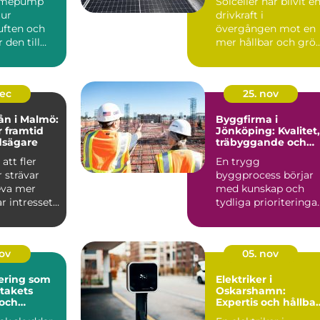
ärmepump
Solceller har blivit e
 ur
drivkraft i
ften och
övergången mot en
den till
mer hållbar och grö
r kyla
fra...
dec
25. nov
ån i Malmö:
Byggfirma i
r framtid
Jönköping: Kvalitet,
dsägare
träbyggande och
hållbara val
att fler
En trygg
 strävar
byggprocess börjar
leva mer
med kunskap och
ar intresset
tydliga prioriteringar
I Jönköping ä...
nov
05. nov
ering som
Elektriker i
 takets
Oskarshamn:
 och
Expertis och hållba
isker
lösningar