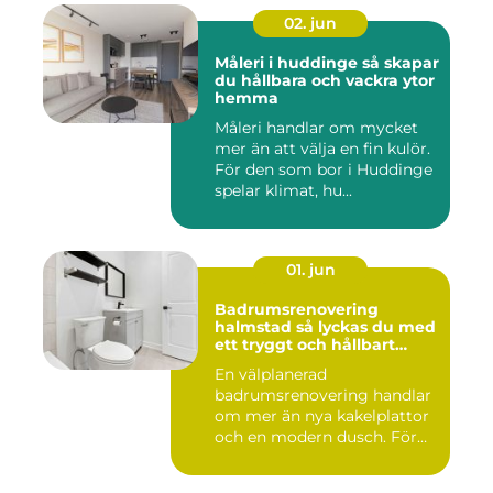
02. jun
Måleri i huddinge så skapar
du hållbara och vackra ytor
hemma
Måleri handlar om mycket
mer än att välja en fin kulör.
För den som bor i Huddinge
spelar klimat, hu...
01. jun
Badrumsrenovering
halmstad så lyckas du med
ett tryggt och hållbart
badrum
En välplanerad
badrumsrenovering handlar
om mer än nya kakelplattor
och en modern dusch. För
många i...