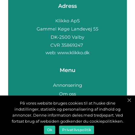
Adress
web:
www.klikko.dk
Menu
Annonsering
Om oss
Cookies
På vores website bruges cookies til at huske dine
indstillinger, statistik og personalisering af indhold og
Kontakta oss
annoncer. Denne information deles med tredjepart. Ved
Sitemap
fortsat brug af websiden godkender du cookiepolitikken.
Ok
Privatlivspolitik