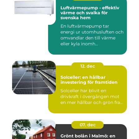
Luftvärmepump - effektiv
värme och svalka för
svenska hem
En luftvärmepump tar
energi ur utomhusluften och
omvandlar den till värme
eller kyla inomh...
12. dec
Solceller: en hållbar
investering för framtiden
Solceller har blivit en
drivkraft i övergången mot
en mer hållbar och grön fra...
07. dec
Grönt bolån i Malmö: en