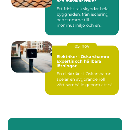
och minskar risker
Ett friskt tak skyddar hela
byggnaden, från isolering
och stomme till
inomhusmiljö och en...
05. nov
Elektriker i Oskarshamn:
Expertis och hållbara
lösningar
En elektriker i Oskarshamn
spelar en avgörande roll i
vårt samhälle genom att sä...