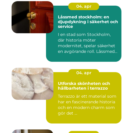
04. apr
Låssmed stockholm: en
djupdykning i säkerhet och
service
I en stad som Stockholm,
där historia möter
modernitet, spelar säkerhet
en avgörande roll. Låssmed
S...
04. apr
Utforska skönheten och
hållbarheten i terrazzo
Terrazzo är ett material som
har en fascinerande historia
och en modern charm som
gör det ...