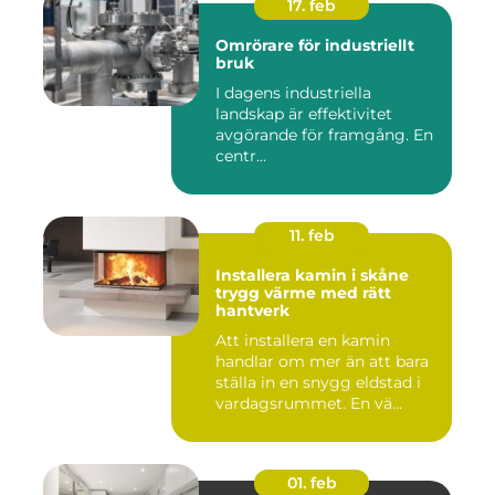
17. feb
Omrörare för industriellt
bruk
I dagens industriella
landskap är effektivitet
avgörande för framgång. En
centr...
11. feb
Installera kamin i skåne
trygg värme med rätt
hantverk
Att installera en kamin
handlar om mer än att bara
ställa in en snygg eldstad i
vardagsrummet. En vä...
01. feb