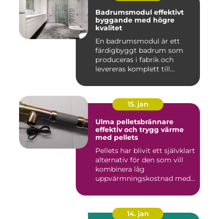
Badrumsmodul effektivt
byggande med högre
kvalitet
En badrumsmodul är ett
färdigbyggt badrum som
produceras i fabrik och
levereras komplett till
byggar...
15. jan
Ulma pelletsbrännare
effektiv och trygg värme
med pellets
Pellets har blivit ett självklart
alternativ för den som vill
kombinera låg
uppvärmningskostnad med
...
14. jan