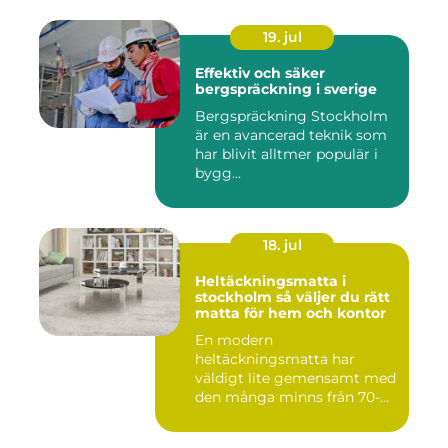
19. jul
Effektiv och säker
bergspräckning i sverige
Bergspräckning Stockholm
är en avancerad teknik som
har blivit alltmer populär i
bygg...
18. jul
Heltäckningsmatta i
stockholm så väljer du rätt
matta för hem och kontor
En modern
heltäckningsmatta har
väldigt lite gemensamt med
den många minns från 70-
och 80talet. Ida...