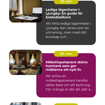
02. apr
Lediga lägenheter i
Ljungby: En guide för
bostadssökare
Att hitta lediga lägenheter i
Ljungby kan verka som en
utmaning, men med rätt
kunskap och ...
03. mar
Möbeltapetserare skåne
hantverk som ger
möblerna ett nytt liv
Att anlita en
möbeltapetserare handlar
sällan bara om att byta tyg.
För många är det ett sätt att
be...