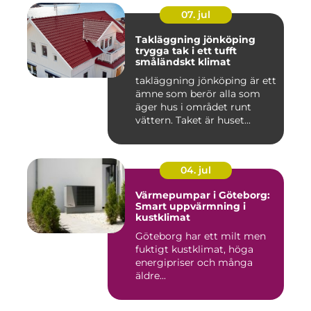
07. jul
Takläggning jönköping
trygga tak i ett tufft
småländskt klimat
takläggning jönköping är ett
ämne som berör alla som
äger hus i området runt
vättern. Taket är huset...
04. jul
Värmepumpar i Göteborg:
Smart uppvärmning i
kustklimat
Göteborg har ett milt men
fuktigt kustklimat, höga
energipriser och många
äldre...