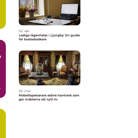
.
02. apr
Lediga lägenheter i Ljungby: En guide
för bostadssökare
03. mar
t
Möbeltapetserare skåne hantverk som
ger möblerna ett nytt liv