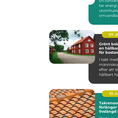
En luftv
tar energi
utomhuslu
omvandlar 
värme elle
inomh...
07. 
Grönt bol
en hållba
för bosta
I takt med 
människor
efter att 
hållbart h
f&ou...
10. 
Takrenov
förlänger
livslängd
minskar r