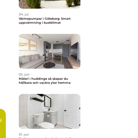
04. jul
Värmepumpar i Göteborg: Smart
uppvärmning i kustklimat
02. jun
Måleri i huddinge så skapar du
hållbara och vackra ytor hemma
i
01. jun