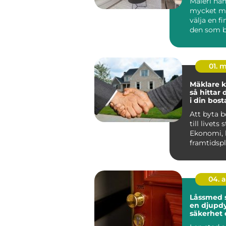
Måleri ha
mycket me
välja en fi
den som b
Huddinge 
klimat, hu.
01. 
Mäklare k
så hittar 
i din bost
Att byta 
till livets 
Ekonomi, 
framtidsp
ihop, och 
04. 
Låssmed 
en djupdy
säkerhet 