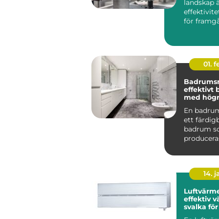
landskap 
effektivit
för framg
centr...
01. 
Badrums
effektivt
med högre
En badru
ett färdi
badrum 
produceras
och levere
komplett t
14. 
Luftvärm
effektiv 
svalka fö
hem