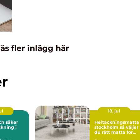
äs fler inlägg här
er
ul
18. jul
och säker
Heltäckningsmatta 
kning i
stockholm så väljer
du rätt matta för
hem och kontor