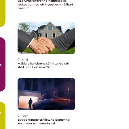
Badrumsrenovering halmstad så
lyckas du med ett tryggt och hållbart
badrum
n
0-
01. maj
Mäklare karlskrona så hittar du rätt
t
stöd i din bostadsaffär
g
04. apr
Bygga garage eskilstuna planering,
kostnader och smarta val
m