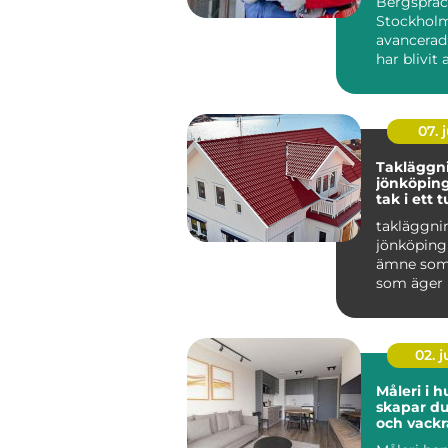
Bergspräc
Stockholm
avancerad
har blivit 
populär i 
07. j
Takläggn
jönköping tryg
tak i ett t
småländs
takläggni
jönköping 
ämne som 
som äger 
området r
Taket är hu
02. 
Måleri i h
skapar du
och vackr
hemma