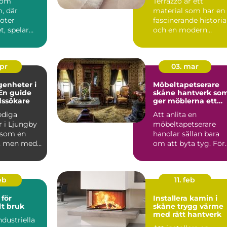
 som
Terrazzo är ett
, där
material som har en
möter
fascinerande historia
, spelar
och en modern
en
charm som gör det ..
roll.
..
apr
03. mar
genheter i
Möbeltapetserare
En guide
skåne hantverk som
dssökare
ger möblerna ett
nytt liv
lediga
Att anlita en
r i Ljungby
möbeltapetserare
 som en
handlar sällan bara
, men med
om att byta tyg. För
p och ...
många är det ett sät
att be...
eb
11. feb
för
Installera kamin i
lt bruk
skåne trygg värme
med rätt hantverk
ndustriella