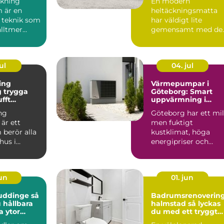
kning
En modern
 är en
heltäckningsmatta
 teknik som
har väldigt lite
alltmer
gemensamt med de
bygg...
många minns från 7
och 80talet. Ida...
ul
04. jul
ing
Värmepumpar i
ga
Göteborg: Smart
ufft
uppvärmning i
kt klimat
kustklimat
ng
Göteborg har ett mil
är ett
men fuktigt
berör alla
kustklimat, höga
hus i
energipriser och
unt vättern.
många äldre...
set...
jun
01. jun
uddinge så
Badrumsrenoverin
 hållbara
halmstad så lyckas
a ytor
du med ett tryggt
och hållbart badru