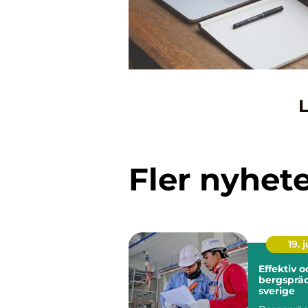
L
Fler nyhet
19. j
Effektiv 
bergspräc
sverige