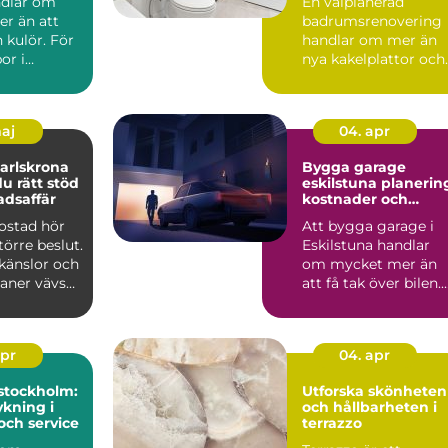
ndlar om
En välplanerad
r än att
badrumsrenovering
n kulör. För
handlar om mer än
or i
nya kakelplattor och
spelar
en modern dusch. F
..
många i...
maj
04. apr
arlskrona
Bygga garage
du rätt stöd
eskilstuna planering,
adsaffär
kostnader och
smarta val
bostad hör
Att bygga garage i
större beslut.
Eskilstuna handlar
känslor och
om mycket mer än
laner vävs
att få tak över bilen.
må...
Ett genomtänkt
garage ...
apr
04. apr
stockholm:
Utforska skönheten
kning i
och hållbarheten i
och service
terrazzo