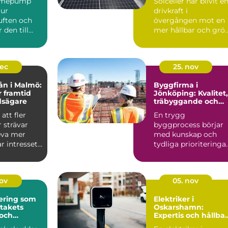
ärmepump
Solceller har blivit e
 ur
drivkraft i
ften och
övergången mot en
den till
mer hållbar och grö
r kyla
fra...
dec
25. nov
ån i Malmö:
Byggfirma i
r framtid
Jönköping: Kvalitet,
dsägare
träbyggande och
hållbara val
att fler
En trygg
 strävar
byggprocess börjar
leva mer
med kunskap och
ar intresset
tydliga prioriteringar
I Jönköping ä...
nov
05. nov
ering som
Elektriker i
 takets
Oskarshamn:
 och
Expertis och hållba
isker
lösningar