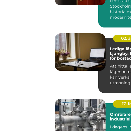
I en stad
Stockholm
historia 
modernitet
säkerhet 
avgörande 
Låssmed S.
02. 
Lediga lä
Ljungby: 
för bosta
Att hitta 
lägenhete
kan verka
utmaning
rätt kunska
17. f
Omrörare 
industriel
I dagens i