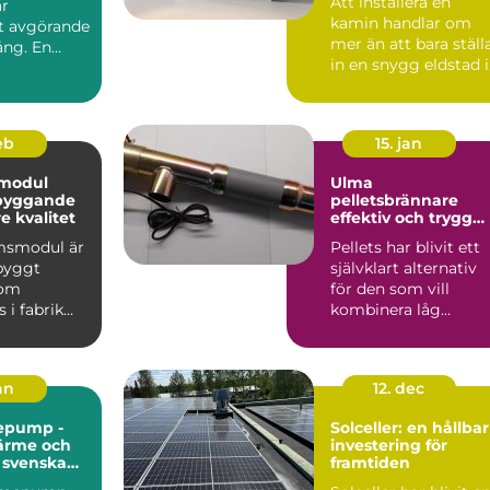
Att installera en
är
kamin handlar om
et avgörande
mer än att bara ställ
ång. En
in en snygg eldstad i
vardagsrummet. En
vä...
feb
15. jan
modul
Ulma
 byggande
pelletsbrännare
 kvalitet
effektiv och trygg
värme med pellets
msmodul är
Pellets har blivit ett
gbyggt
självklart alternativ
som
för den som vill
 i fabrik
kombinera låg
ras
uppvärmningskostn
ill byggar...
d med ...
jan
12. dec
epump -
Solceller: en hållbar
värme och
investering för
r svenska
framtiden