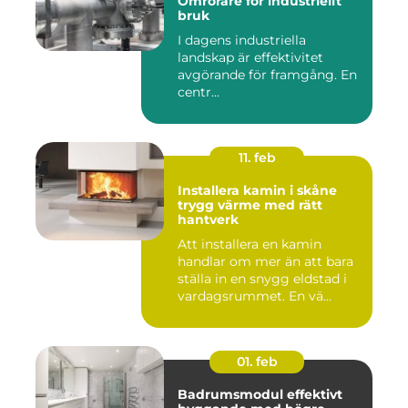
Omrörare för industriellt
bruk
I dagens industriella
landskap är effektivitet
avgörande för framgång. En
centr...
11. feb
Installera kamin i skåne
trygg värme med rätt
hantverk
Att installera en kamin
handlar om mer än att bara
ställa in en snygg eldstad i
vardagsrummet. En vä...
01. feb
Badrumsmodul effektivt