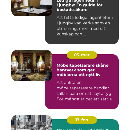
Lediga lägenheter i
Ljungby: En guide för
bostadssökare
Att hitta lediga lägenheter i
Ljungby kan verka som en
utmaning, men med rätt
kunskap och ...
03. mar
Möbeltapetserare skåne
hantverk som ger
möblerna ett nytt liv
Att anlita en
möbeltapetserare handlar
sällan bara om att byta tyg.
För många är det ett sätt att
be...
17. feb