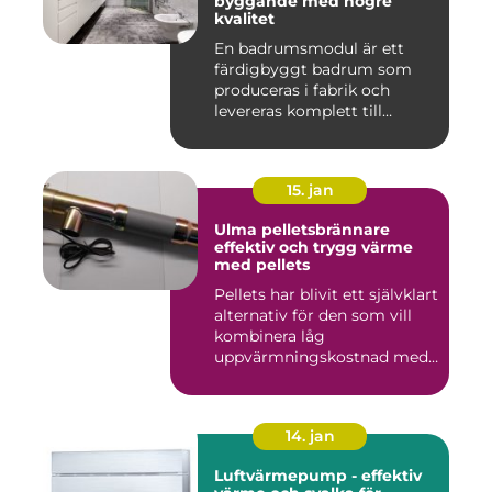
byggande med högre
kvalitet
En badrumsmodul är ett
färdigbyggt badrum som
produceras i fabrik och
levereras komplett till
byggar...
15. jan
Ulma pelletsbrännare
effektiv och trygg värme
med pellets
Pellets har blivit ett självklart
alternativ för den som vill
kombinera låg
uppvärmningskostnad med
...
14. jan
Luftvärmepump - effektiv