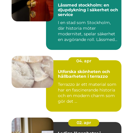
Låssmed stockholm: en
djupdykning i säkerhet och
service
I en stad som Stockholm,
där historia möter
modernitet, spelar säkerhet
en avgörande roll. Låssmed
S...
04. apr
Utforska skönheten och
hållbarheten i terrazzo
Terrazzo är ett material som
har en fascinerande historia
och en modern charm som
gör det ...
02. apr