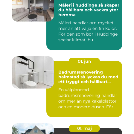
Måleri i huddinge så skapar
du hållbara och vackra ytor
hemma
Måleri handlar om mycket
mer än att välja en fin kulör.
För den som bor i Huddinge
spelar klimat, hu...
01. jun
Badrumsrenovering
halmstad så lyckas du med
ett tryggt och hållbart
badrum
En välplanerad
badrumsrenovering handlar
om mer än nya kakelplattor
och en modern dusch. För
många i...
01. maj