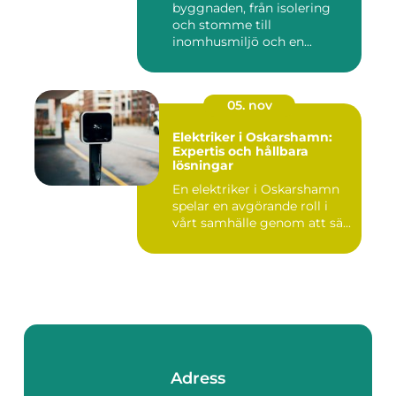
byggnaden, från isolering
och stomme till
inomhusmiljö och en...
05. nov
Elektriker i Oskarshamn:
Expertis och hållbara
lösningar
En elektriker i Oskarshamn
spelar en avgörande roll i
vårt samhälle genom att sä...
Adress