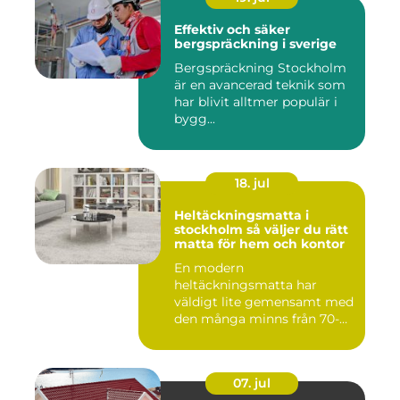
Effektiv och säker
bergspräckning i sverige
Bergspräckning Stockholm
är en avancerad teknik som
har blivit alltmer populär i
bygg...
18. jul
Heltäckningsmatta i
stockholm så väljer du rätt
matta för hem och kontor
En modern
heltäckningsmatta har
väldigt lite gemensamt med
den många minns från 70-
och 80talet. Ida...
07. jul