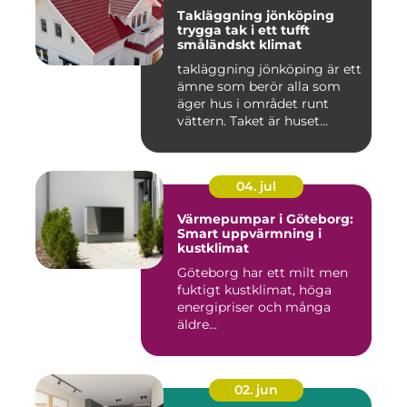
Takläggning jönköping
trygga tak i ett tufft
småländskt klimat
takläggning jönköping är ett
ämne som berör alla som
äger hus i området runt
vättern. Taket är huset...
04. jul
Värmepumpar i Göteborg:
Smart uppvärmning i
kustklimat
Göteborg har ett milt men
fuktigt kustklimat, höga
energipriser och många
äldre...
02. jun