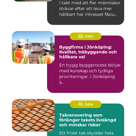
I takt med att fler människor
strävar efter att leva mer
hållbart har intresset f&ou...
25. nov
Byggfirma i Jönköping:
Kvalitet, träbyggande och
hållbara val
En trygg byggprocess börjar
med kunskap och tydliga
prioriteringar. I Jönköping
ä...
10. nov
Takrenovering som
förlänger takets livslängd
och minskar risker
Ett friskt tak skyddar hela