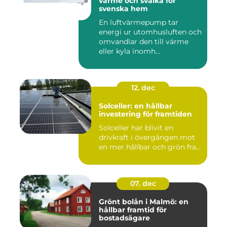
värme och svalka för
svenska hem
En luftvärmepump tar
energi ur utomhusluften och
omvandlar den till värme
eller kyla inomh...
12. dec
Solceller: en hållbar
investering för framtiden
Solceller har blivit en
drivkraft i övergången mot
en mer hållbar och grön fra...
07. dec
Grönt bolån i Malmö: en
hållbar framtid för
bostadsägare