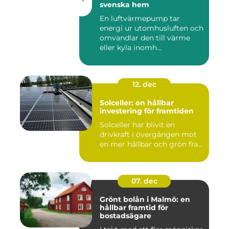
svenska hem
En luftvärmepump tar
energi ur utomhusluften och
omvandlar den till värme
eller kyla inomh...
12. dec
Solceller: en hållbar
investering för framtiden
Solceller har blivit en
drivkraft i övergången mot
en mer hållbar och grön fra...
07. dec
Grönt bolån i Malmö: en
hållbar framtid för
bostadsägare