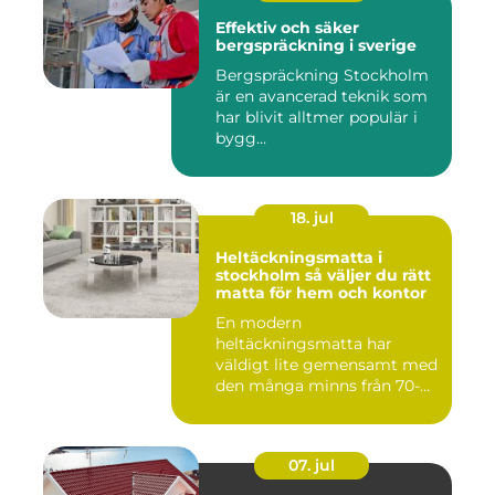
Effektiv och säker
bergspräckning i sverige
Bergspräckning Stockholm
är en avancerad teknik som
har blivit alltmer populär i
bygg...
18. jul
Heltäckningsmatta i
stockholm så väljer du rätt
matta för hem och kontor
En modern
heltäckningsmatta har
väldigt lite gemensamt med
den många minns från 70-
och 80talet. Ida...
07. jul