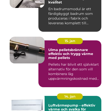
kvalitet
En badrumsmodul är ett
färdigbyggt badrum som
produceras i fabrik och
levereras komplett till
byggar...
15. jan
Ulma pelletsbrännare
effektiv och trygg värme
med pellets
Pellets har blivit ett självklart
alternativ för den som vill
kombinera låg
uppvärmningskostnad med
...
14. jan
Luftvärmepump - effektiv
värme och svalka för