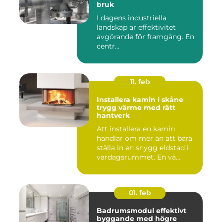
bruk
I dagens industriella
landskap är effektivitet
avgörande för framgång. En
centr...
11. feb
Installera kamin i skåne
trygg värme med rätt
hantverk
Att installera en kamin
handlar om mer än att bara
ställa in en snygg eldstad i
vardagsrummet. En vä...
01. feb
Badrumsmodul effektivt
byggande med högre