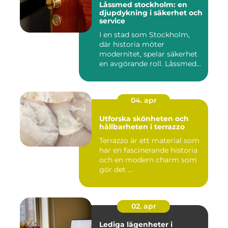
Låssmed stockholm: en
djupdykning i säkerhet och
service
I en stad som Stockholm,
där historia möter
modernitet, spelar säkerhet
en avgörande roll. Låssmed
S...
04. apr
Utforska skönheten och
hållbarheten i terrazzo
Terrazzo är ett material som
har en fascinerande historia
och en modern charm som
gör det ...
02. apr
Lediga lägenheter i