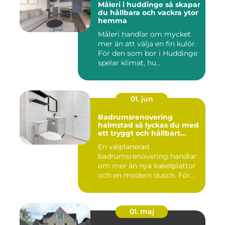
Måleri i huddinge så skapar
du hållbara och vackra ytor
hemma
Måleri handlar om mycket
mer än att välja en fin kulör.
För den som bor i Huddinge
spelar klimat, hu...
01. jun
Badrumsrenovering
halmstad så lyckas du med
ett tryggt och hållbart
badrum
En välplanerad
badrumsrenovering handlar
om mer än nya kakelplattor
och en modern dusch. För
många i...
01. maj