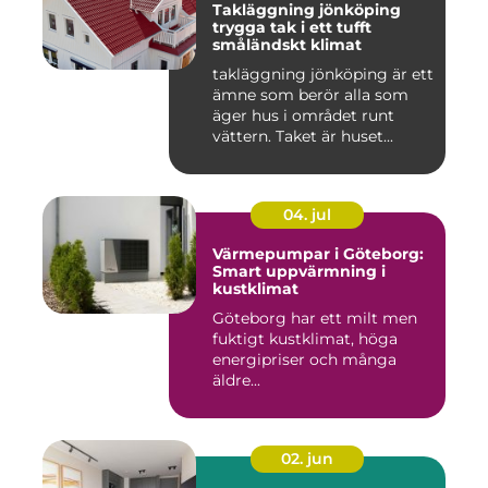
Takläggning jönköping
trygga tak i ett tufft
småländskt klimat
takläggning jönköping är ett
ämne som berör alla som
äger hus i området runt
vättern. Taket är huset...
04. jul
Värmepumpar i Göteborg:
Smart uppvärmning i
kustklimat
Göteborg har ett milt men
fuktigt kustklimat, höga
energipriser och många
äldre...
02. jun