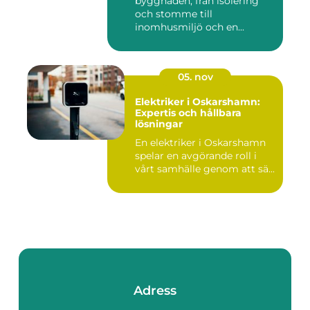
byggnaden, från isolering
och stomme till
inomhusmiljö och en...
05. nov
Elektriker i Oskarshamn:
Expertis och hållbara
lösningar
En elektriker i Oskarshamn
spelar en avgörande roll i
vårt samhälle genom att sä...
Adress