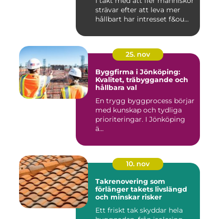
I takt med att fler människor
strävar efter att leva mer
hållbart har intresset f&ou...
25. nov
Byggfirma i Jönköping:
Kvalitet, träbyggande och
hållbara val
En trygg byggprocess börjar
med kunskap och tydliga
prioriteringar. I Jönköping
ä...
10. nov
Takrenovering som
förlänger takets livslängd
och minskar risker
Ett friskt tak skyddar hela