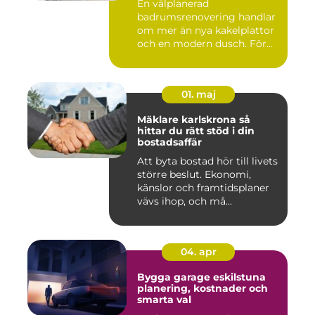
En välplanerad
badrumsrenovering handlar
om mer än nya kakelplattor
och en modern dusch. För
många i...
01. maj
Mäklare karlskrona så
hittar du rätt stöd i din
bostadsaffär
Att byta bostad hör till livets
större beslut. Ekonomi,
känslor och framtidsplaner
vävs ihop, och må...
04. apr
Bygga garage eskilstuna
planering, kostnader och
smarta val