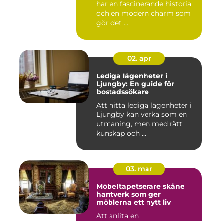
har en fascinerande historia
och en modern charm som
gör det ...
02. apr
Lediga lägenheter i
Ljungby: En guide för
bostadssökare
Att hitta lediga lägenheter i
Ljungby kan verka som en
utmaning, men med rätt
kunskap och ...
03. mar
Möbeltapetserare skåne
hantverk som ger
möblerna ett nytt liv
Att anlita en