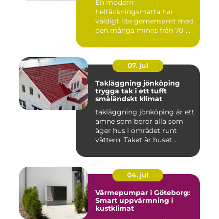
En modern
heltäckningsmatta har
väldigt lite gemensamt med
den många minns från 70-
och 80talet. Ida...
07. jul
Takläggning jönköping
trygga tak i ett tufft
småländskt klimat
takläggning jönköping är ett
ämne som berör alla som
äger hus i området runt
vättern. Taket är huset...
04. jul
Värmepumpar i Göteborg:
Smart uppvärmning i
kustklimat