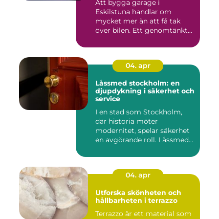
Att bygga garage i
Eskilstuna handlar om
mycket mer än att få tak
över bilen. Ett genomtänkt
garage ...
04. apr
Låssmed stockholm: en
djupdykning i säkerhet och
service
I en stad som Stockholm,
där historia möter
modernitet, spelar säkerhet
en avgörande roll. Låssmed
S...
04. apr
Utforska skönheten och
hållbarheten i terrazzo
Terrazzo är ett material som