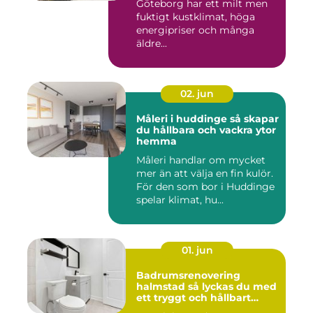
Göteborg har ett milt men
fuktigt kustklimat, höga
energipriser och många
äldre...
02. jun
Måleri i huddinge så skapar
du hållbara och vackra ytor
hemma
Måleri handlar om mycket
mer än att välja en fin kulör.
För den som bor i Huddinge
spelar klimat, hu...
01. jun
Badrumsrenovering
halmstad så lyckas du med
ett tryggt och hållbart
badrum