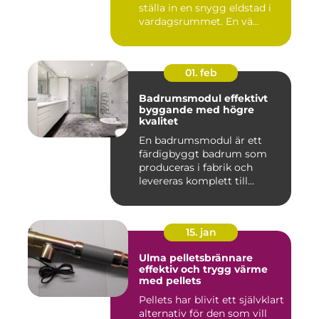
ställa in en snygg eldstad i
vardagsrummet. En vä...
01. feb
Badrumsmodul effektivt
byggande med högre
kvalitet
En badrumsmodul är ett
färdigbyggt badrum som
produceras i fabrik och
levereras komplett till
byggar...
15. jan
Ulma pelletsbrännare
effektiv och trygg värme
med pellets
Pellets har blivit ett självklart
alternativ för den som vill