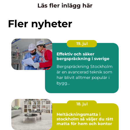
Läs fler inlägg här
Fler nyheter
19. jul
Effektiv och säker
bergspräckning i sverige
Bergspräckning Stockholm
är en avancerad teknik som
har blivit alltmer populär i
bygg...
18. jul
Heltäckningsmatta i
stockholm så väljer du rätt
matta för hem och kontor