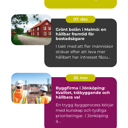
07. dec
Grönt bolån i Malmö: en
hållbar framtid för
bostadsägare
I takt med att fler människor
strävar efter att leva mer
hållbart har intresset f&ou...
25. nov
Byggfirma i Jönköping:
Kvalitet, träbyggande och
hållbara val
En trygg byggprocess börjar
med kunskap och tydliga
prioriteringar. I Jönköping
ä...