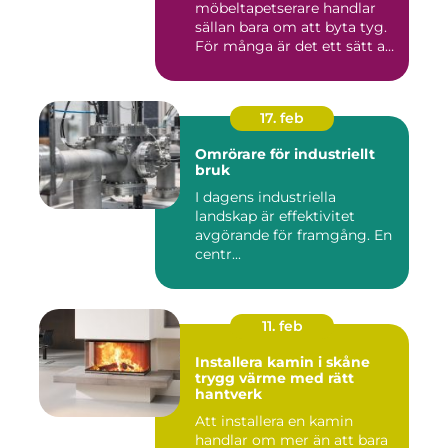
möbeltapetserare handlar
sällan bara om att byta tyg.
För många är det ett sätt att
be...
17. feb
Omrörare för industriellt
bruk
I dagens industriella
landskap är effektivitet
avgörande för framgång. En
centr...
11. feb
Installera kamin i skåne
trygg värme med rätt
hantverk
Att installera en kamin
handlar om mer än att bara