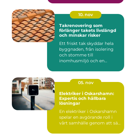
10. nov
Takrenovering som
förlänger takets livslängd
och minskar risker
Ett friskt tak skyddar hela
byggnaden, från isolering
och stomme till
inomhusmiljö och en...
05. nov
Elektriker i Oskarshamn:
Expertis och hållbara
lösningar
En elektriker i Oskarshamn
spelar en avgörande roll i
vårt samhälle genom att sä...