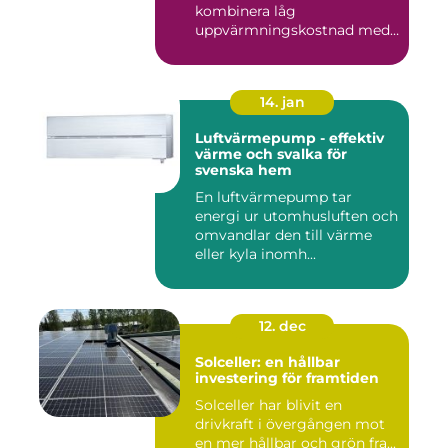
kombinera låg
uppvärmningskostnad med
...
14. jan
Luftvärmepump - effektiv
värme och svalka för
svenska hem
En luftvärmepump tar
energi ur utomhusluften och
omvandlar den till värme
eller kyla inomh...
12. dec
Solceller: en hållbar
investering för framtiden
Solceller har blivit en
drivkraft i övergången mot
en mer hållbar och grön fra...