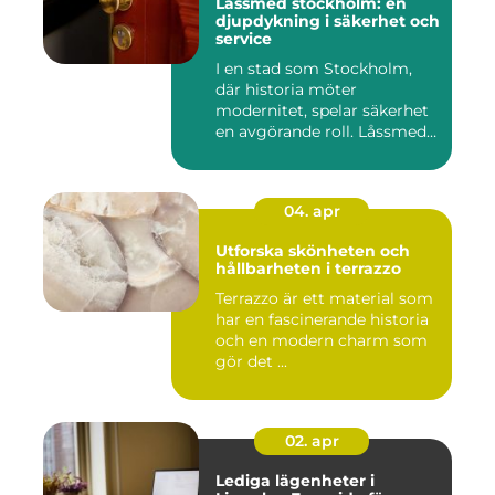
Låssmed stockholm: en
djupdykning i säkerhet och
service
I en stad som Stockholm,
där historia möter
modernitet, spelar säkerhet
en avgörande roll. Låssmed
S...
04. apr
Utforska skönheten och
hållbarheten i terrazzo
Terrazzo är ett material som
har en fascinerande historia
och en modern charm som
gör det ...
02. apr
Lediga lägenheter i