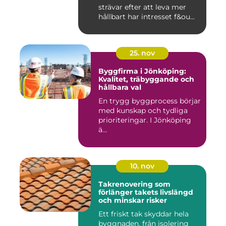
strävar efter att leva mer
hållbart har intresset f&ou...
25. nov
Byggfirma i Jönköping:
Kvalitet, träbyggande och
hållbara val
En trygg byggprocess börjar
med kunskap och tydliga
prioriteringar. I Jönköping
ä...
10. nov
Takrenovering som
förlänger takets livslängd
och minskar risker
Ett friskt tak skyddar hela
byggnaden, från isolering