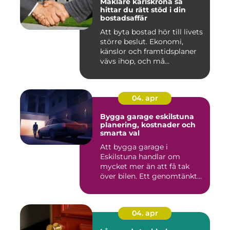
Mäklare karlskrona så
hittar du rätt stöd i din
bostadsaffär
Att byta bostad hör till livets
större beslut. Ekonomi,
känslor och framtidsplaner
vävs ihop, och må...
04. apr
Bygga garage eskilstuna
planering, kostnader och
smarta val
Att bygga garage i
Eskilstuna handlar om
mycket mer än att få tak
över bilen. Ett genomtänkt
garage ...
04. apr