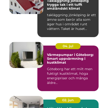
Takläggning jönköping
trygga tak i ett tufft
småländskt klimat
takläggning jönköping är ett
ämne som berör alla som
äger hus i området runt
vättern. Taket är huset...
04. jul
Värmepumpar i Göteborg:
Smart uppvärmning i
kustklimat
Göteborg har ett milt men
fuktigt kustklimat, höga
energipriser och många
äldre...
02. jun