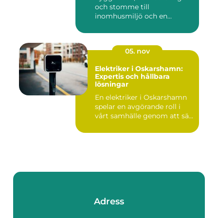
och stomme till
inomhusmiljö och en...
05. nov
Elektriker i Oskarshamn:
Expertis och hållbara
lösningar
En elektriker i Oskarshamn
spelar en avgörande roll i
vårt samhälle genom att sä...
Adress