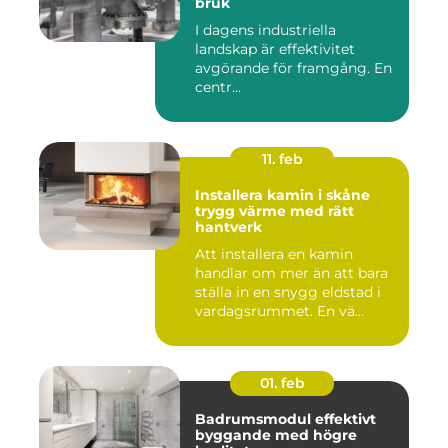
bruk
I dagens industriella
landskap är effektivitet
avgörande för framgång. En
centr...
11. feb
Installera kamin i skåne
trygg värme med rätt
hantverk
Att installera en kamin
handlar om mer än att bara
ställa in en snygg eldstad i
vardagsrummet. En vä...
01. feb
Badrumsmodul effektivt
byggande med högre