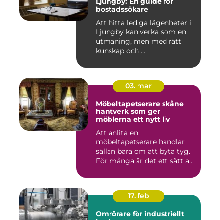
Ljungby: En guide för
bostadssökare
Att hitta lediga lägenheter i
Ljungby kan verka som en
utmaning, men med rätt
kunskap och ...
03. mar
Möbeltapetserare skåne
hantverk som ger
möblerna ett nytt liv
Att anlita en
möbeltapetserare handlar
sällan bara om att byta tyg.
För många är det ett sätt att
be...
17. feb
Omrörare för industriellt