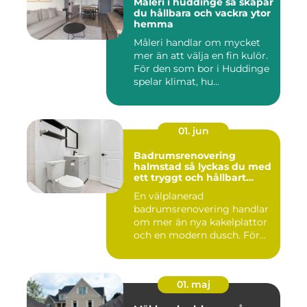
Måleri i huddinge så skapar
du hållbara och vackra ytor
hemma
Måleri handlar om mycket
mer än att välja en fin kulör.
För den som bor i Huddinge
spelar klimat, hu...
01. jun
Badrumsrenovering
halmstad så lyckas du med
ett tryggt och hållbart
badrum
En välplanerad
badrumsrenovering handlar
om mer än nya kakelplattor
och en modern dusch. För
många i...
01. maj