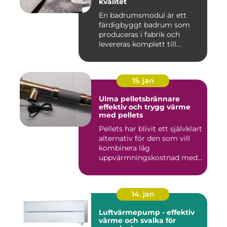
kvalitet
En badrumsmodul är ett
färdigbyggt badrum som
produceras i fabrik och
levereras komplett till
byggar...
15. jan
Ulma pelletsbrännare
effektiv och trygg värme
med pellets
Pellets har blivit ett självklart
alternativ för den som vill
kombinera låg
uppvärmningskostnad med
...
14. jan
Luftvärmepump - effektiv
värme och svalka för