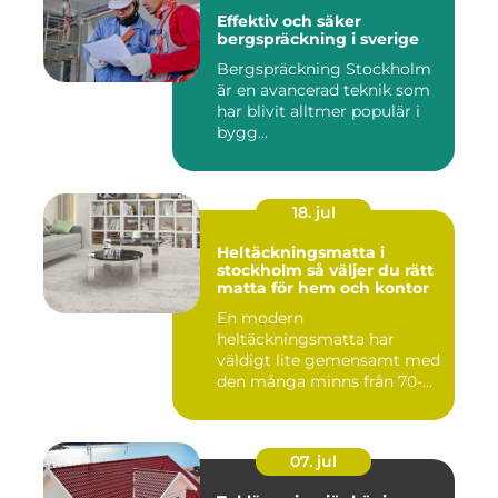
Effektiv och säker
bergspräckning i sverige
Bergspräckning Stockholm
är en avancerad teknik som
har blivit alltmer populär i
bygg...
18. jul
Heltäckningsmatta i
stockholm så väljer du rätt
matta för hem och kontor
En modern
heltäckningsmatta har
väldigt lite gemensamt med
den många minns från 70-
och 80talet. Ida...
07. jul