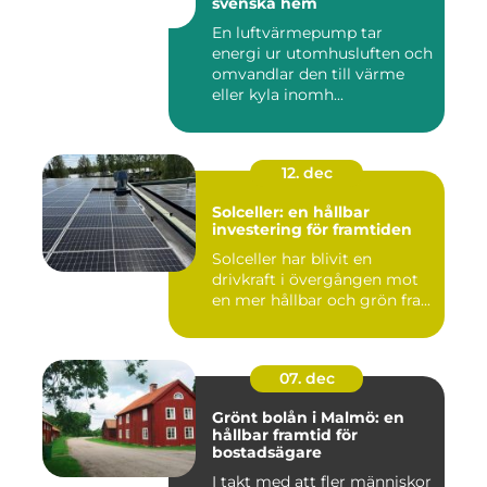
svenska hem
En luftvärmepump tar
energi ur utomhusluften och
omvandlar den till värme
eller kyla inomh...
12. dec
Solceller: en hållbar
investering för framtiden
Solceller har blivit en
drivkraft i övergången mot
en mer hållbar och grön fra...
07. dec
Grönt bolån i Malmö: en
hållbar framtid för
bostadsägare
I takt med att fler människor