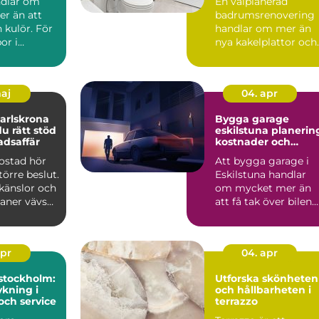
ndlar om
En välplanerad
r än att
badrumsrenovering
n kulör. För
handlar om mer än
or i
nya kakelplattor och
spelar
en modern dusch. F
..
många i...
maj
04. apr
arlskrona
Bygga garage
du rätt stöd
eskilstuna planering,
adsaffär
kostnader och
smarta val
bostad hör
Att bygga garage i
större beslut.
Eskilstuna handlar
känslor och
om mycket mer än
laner vävs
att få tak över bilen.
må...
Ett genomtänkt
garage ...
apr
04. apr
stockholm:
Utforska skönheten
kning i
och hållbarheten i
och service
terrazzo