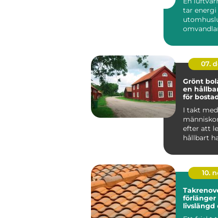
En luftv
tar energi
utomhuslu
omvandlar 
värme elle
inomh...
07. 
Grönt bol
en hållba
för bosta
I takt med 
människor
efter att 
hållbart h
f&ou...
10. 
Takrenov
förlänger
livslängd
minskar r