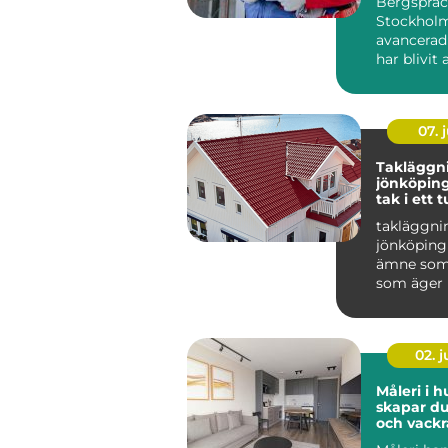
Bergspräc
Stockholm
avancerad
har blivit 
populär i 
07. j
Takläggn
jönköping tryg
tak i ett t
småländs
takläggni
jönköping 
ämne som 
som äger 
området r
Taket är hu
02. 
Måleri i h
skapar du
och vackr
hemma