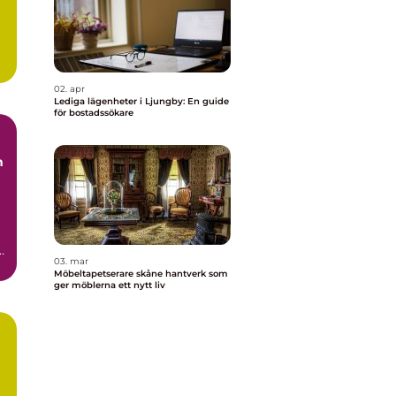
.
02. apr
Lediga lägenheter i Ljungby: En guide
för bostadssökare
03. mar
t
Möbeltapetserare skåne hantverk som
ger möblerna ett nytt liv