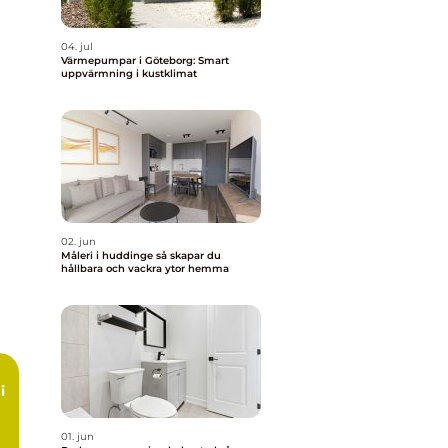
04. jul
Värmepumpar i Göteborg: Smart
uppvärmning i kustklimat
02. jun
Måleri i huddinge så skapar du
hållbara och vackra ytor hemma
i
01. jun