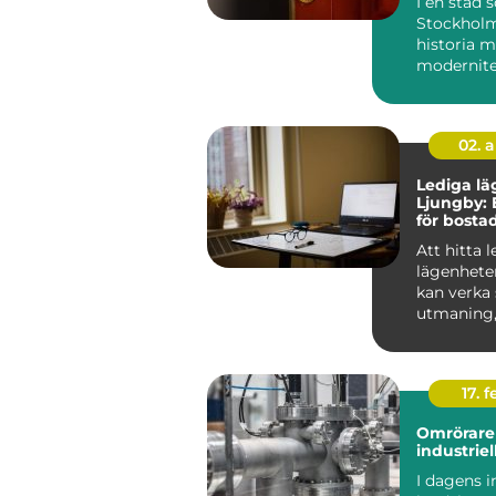
I en stad
Stockholm
historia 
modernitet
säkerhet 
avgörande 
Låssmed S.
02. 
Lediga lä
Ljungby: 
för bosta
Att hitta 
lägenhete
kan verka
utmaning
rätt kunska
17. f
Omrörare 
industriel
I dagens i