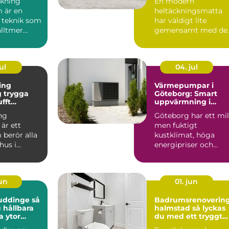
kning
En modern
 är en
heltäckningsmatta
 teknik som
har väldigt lite
alltmer
gemensamt med de
bygg...
många minns från 7
och 80talet. Ida...
ul
04. jul
ing
Värmepumpar i
ga
Göteborg: Smart
ufft
uppvärmning i
kt klimat
kustklimat
ng
Göteborg har ett mil
är ett
men fuktigt
berör alla
kustklimat, höga
hus i
energipriser och
unt vättern.
många äldre...
set...
jun
01. jun
uddinge så
Badrumsrenoverin
 hållbara
halmstad så lyckas
a ytor
du med ett tryggt
och hållbart badru