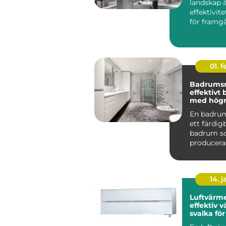
landskap 
effektivit
för framg
centr...
01. 
Badrums
effektivt
med högre
En badru
ett färdi
badrum 
produceras
och levere
komplett t
14. 
Luftvärm
effektiv 
svalka fö
hem