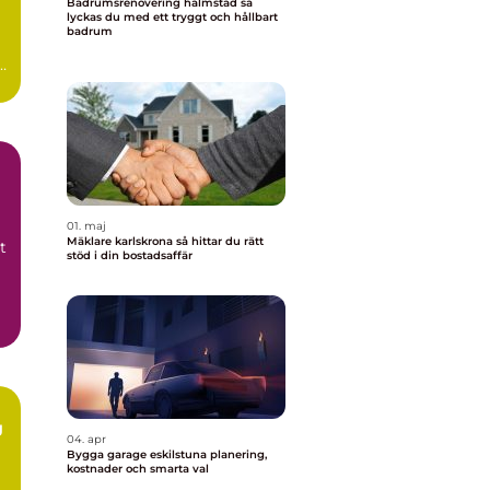
Badrumsrenovering halmstad så
lyckas du med ett tryggt och hållbart
badrum
n
0-
01. maj
Mäklare karlskrona så hittar du rätt
t
stöd i din bostadsaffär
g
04. apr
Bygga garage eskilstuna planering,
kostnader och smarta val
m