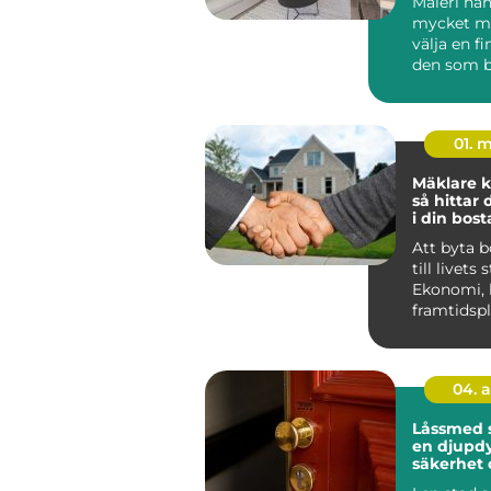
Måleri ha
mycket me
välja en fi
den som b
Huddinge 
klimat, hu.
01. 
Mäklare k
så hittar 
i din bost
Att byta 
till livets 
Ekonomi, 
framtidsp
ihop, och 
04. 
Låssmed 
en djupdy
säkerhet 