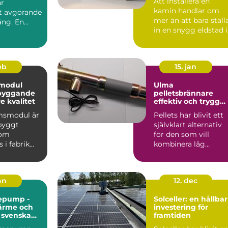
Att installera en
är
kamin handlar om
et avgörande
mer än att bara ställ
ång. En
in en snygg eldstad i
vardagsrummet. En
vä...
feb
15. jan
modul
Ulma
 byggande
pelletsbrännare
 kvalitet
effektiv och trygg
värme med pellets
msmodul är
Pellets har blivit ett
gbyggt
självklart alternativ
som
för den som vill
 i fabrik
kombinera låg
ras
uppvärmningskostn
ill byggar...
d med ...
jan
12. dec
epump -
Solceller: en hållbar
värme och
investering för
r svenska
framtiden