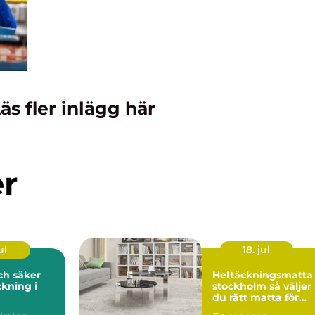
äs fler inlägg här
er
ul
18. jul
och säker
Heltäckningsmatta 
kning i
stockholm så väljer
du rätt matta för
hem och kontor