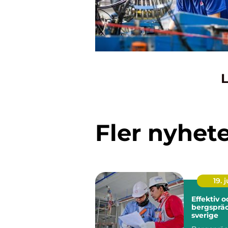
L
Fler nyhet
19. j
Effektiv 
bergspräc
sverige