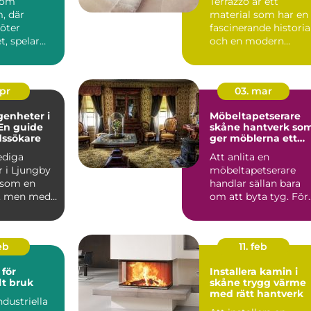
 som
Terrazzo är ett
, där
material som har en
möter
fascinerande historia
, spelar
och en modern
en
charm som gör det ..
roll.
..
apr
03. mar
genheter i
Möbeltapetserare
En guide
skåne hantverk som
dssökare
ger möblerna ett
nytt liv
lediga
Att anlita en
r i Ljungby
möbeltapetserare
 som en
handlar sällan bara
, men med
om att byta tyg. För
p och ...
många är det ett sät
att be...
eb
11. feb
för
Installera kamin i
lt bruk
skåne trygg värme
med rätt hantverk
ndustriella