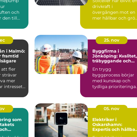
ärmepump
Solceller har blivit e
 ur
drivkraft i
ften och
övergången mot en
den till
mer hållbar och grö
r kyla
fra...
dec
25. nov
ån i Malmö:
Byggfirma i
r framtid
Jönköping: Kvalitet,
dsägare
träbyggande och
hållbara val
att fler
En trygg
 strävar
byggprocess börjar
leva mer
med kunskap och
ar intresset
tydliga prioriteringar
I Jönköping ä...
nov
05. nov
ering som
Elektriker i
 takets
Oskarshamn:
 och
Expertis och hållba
isker
lösningar