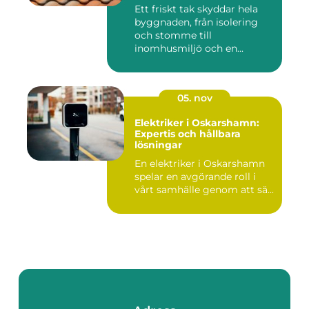
Ett friskt tak skyddar hela
byggnaden, från isolering
och stomme till
inomhusmiljö och en...
05. nov
Elektriker i Oskarshamn:
Expertis och hållbara
lösningar
En elektriker i Oskarshamn
spelar en avgörande roll i
vårt samhälle genom att sä...