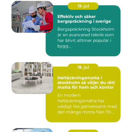
19. jul
Effektiv och säker
bergspräckning i sverige
Bergspräckning Stockholm
är en avancerad teknik som
har blivit alltmer populär i
bygg...
18. jul
Heltäckningsmatta i
stockholm så väljer du rätt
matta för hem och kontor
En modern
heltäckningsmatta har
väldigt lite gemensamt med
den många minns från 70-
och 80talet. Ida...