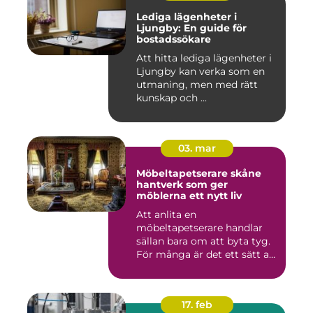
Lediga lägenheter i
Ljungby: En guide för
bostadssökare
Att hitta lediga lägenheter i
Ljungby kan verka som en
utmaning, men med rätt
kunskap och ...
03. mar
Möbeltapetserare skåne
hantverk som ger
möblerna ett nytt liv
Att anlita en
möbeltapetserare handlar
sällan bara om att byta tyg.
För många är det ett sätt att
be...
17. feb