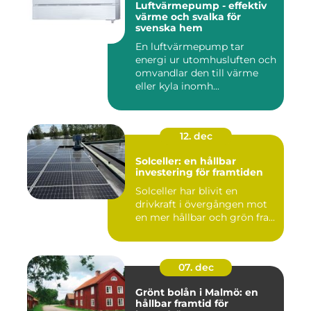
Luftvärmepump - effektiv
värme och svalka för
svenska hem
En luftvärmepump tar
energi ur utomhusluften och
omvandlar den till värme
eller kyla inomh...
12. dec
Solceller: en hållbar
investering för framtiden
Solceller har blivit en
drivkraft i övergången mot
en mer hållbar och grön fra...
07. dec
Grönt bolån i Malmö: en
hållbar framtid för