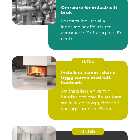
Omrörare för industriellt
bruk
I dagens industriella
landskap är effektivitet
avgörande för framgång. En
centr...
11. feb
Installera kamin i skåne
trygg värme med rätt
hantverk
Att installera en kamin
handlar om mer än att bara
ställa in en snygg eldstad i
vardagsrummet. En vä...
01. feb