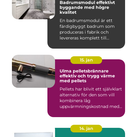
Badrumsmodul effektivt
byggande med högre
kvalitet
En badrumsmodul är ett
färdigbyggt badrum som
produceras i fabrik och
levereras komplett till
byggar...
15. jan
Ulma pelletsbrännare
effektiv och trygg värme
med pellets
Pellets har blivit ett självklart
alternativ för den som vill
kombinera låg
uppvärmningskostnad med
...
14. jan