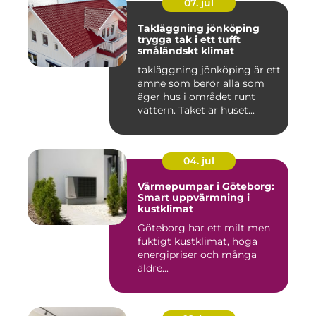
07. jul
Takläggning jönköping
trygga tak i ett tufft
småländskt klimat
takläggning jönköping är ett
ämne som berör alla som
äger hus i området runt
vättern. Taket är huset...
04. jul
Värmepumpar i Göteborg:
Smart uppvärmning i
kustklimat
Göteborg har ett milt men
fuktigt kustklimat, höga
energipriser och många
äldre...