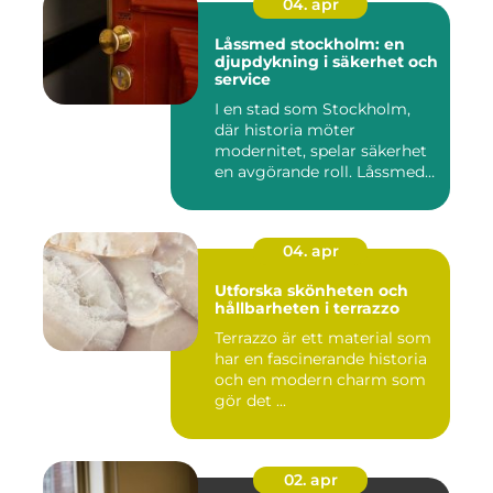
04. apr
Låssmed stockholm: en
djupdykning i säkerhet och
service
I en stad som Stockholm,
där historia möter
modernitet, spelar säkerhet
en avgörande roll. Låssmed
S...
04. apr
Utforska skönheten och
hållbarheten i terrazzo
Terrazzo är ett material som
har en fascinerande historia
och en modern charm som
gör det ...
02. apr