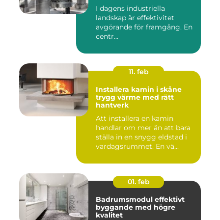
I dagens industriella
landskap är effektivitet
avgörande för framgång. En
centr...
11. feb
Installera kamin i skåne
trygg värme med rätt
hantverk
Att installera en kamin
handlar om mer än att bara
ställa in en snygg eldstad i
vardagsrummet. En vä...
01. feb
Badrumsmodul effektivt
byggande med högre
kvalitet