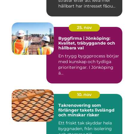
strävar efter att leva mer
hållbart har intresset f&ou...
25. nov
Byggfirma i Jönköping:
Kvalitet, träbyggande och
hållbara val
En trygg byggprocess börjar
med kunskap och tydliga
prioriteringar. I Jönköping
ä...
10. nov
Takrenovering som
förlänger takets livslängd
och minskar risker
Ett friskt tak skyddar hela
byggnaden, från isolering