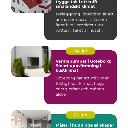
trygga tak i ett tufft
småländskt klimat
takläggning jönköping är ett
ämne som berör alla som
äger hus i området runt
vättern. Taket är huset...
04. jul
Värmepumpar i Göteborg:
Smart uppvärmning i
kustklimat
Göteborg har ett milt men
fuktigt kustklimat, höga
energipriser och många
äldre...
02. jun
Måleri i huddinge så skapar