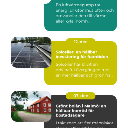
En luftvärmepump tar
energi ur utomhusluften och
omvandlar den till värme
eller kyla inomh...
12. dec
Solceller: en hållbar
investering för framtiden
Solceller har blivit en
drivkraft i övergången mot
en mer hållbar och grön fra...
07. dec
Grönt bolån i Malmö: en
hållbar framtid för
bostadsägare
I takt med att fler människor