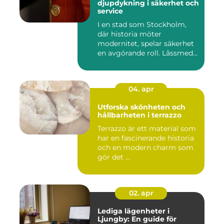
djupdykning i säkerhet och
service
I en stad som Stockholm,
där historia möter
modernitet, spelar säkerhet
en avgörande roll. Låssmed
S...
04. apr
Utforska skönheten och
hållbarheten i terrazzo
Terrazzo är ett material som
har en fascinerande historia
och en modern charm som
gör det ...
02. apr
Lediga lägenheter i
Ljungby: En guide för