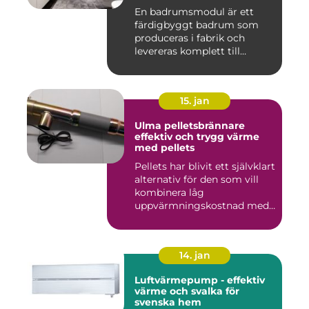
En badrumsmodul är ett
färdigbyggt badrum som
produceras i fabrik och
levereras komplett till
byggar...
15. jan
Ulma pelletsbrännare
effektiv och trygg värme
med pellets
Pellets har blivit ett självklart
alternativ för den som vill
kombinera låg
uppvärmningskostnad med
...
14. jan
Luftvärmepump - effektiv
värme och svalka för
svenska hem