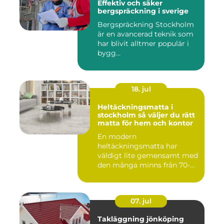
Effektiv och säker
bergspräckning i sverige
Bergspräckning Stockholm
är en avancerad teknik som
har blivit alltmer populär i
bygg...
18. jul
Heltäckningsmatta i
stockholm så väljer du rätt
matta för hem och kontor
En modern
heltäckningsmatta har
väldigt lite gemensamt med
den många minns från 70-
och 80talet. Ida...
07. jul
Takläggning jönköping