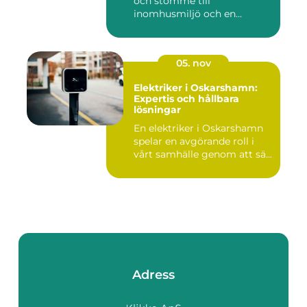
och stomme till
inomhusmiljö och en...
05. nov
Elektriker i Oskarshamn:
Expertis och hållbara
lösningar
En elektriker i Oskarshamn
spelar en avgörande roll i
vårt samhälle genom att sä...
Adress