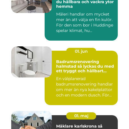
du hållbara och vackra ytor
hemma
Måleri handlar om mycket
mer än att välja en fin kulör.
För den som bor i Huddinge
spelar klimat, hu...
01. jun
Badrumsrenovering
halmstad så lyckas du med
ett tryggt och hållbart
badrum
En välplanerad
badrumsrenovering handlar
om mer än nya kakelplattor
och en modern dusch. För
många i...
01. maj
Mäklare karlskrona så